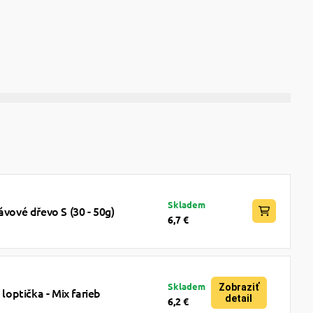
Skladem
ávové dřevo S (30 - 50g)
6,7 €
Skladem
Zobraziť
optička - Mix farieb
detail
6,2 €