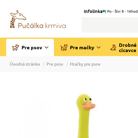
Infolinka
( Po - Štv: 8 - 16hod
Drobné
Pre psov
Pre mačky
cicavce
Úvodná stránka
Pre psov
Hračky pre psov