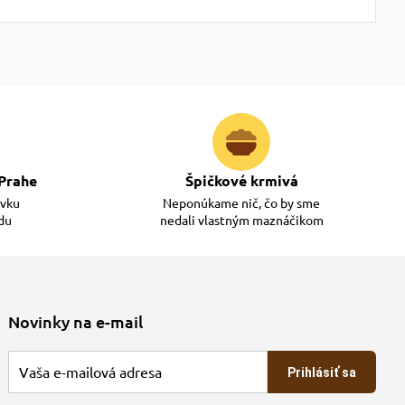
Prahe
Špičkové krmivá
ávku
Neponúkame nič, čo by sme
adu
nedali vlastným maznáčikom
Novinky na e-mail
Prihlásiť sa