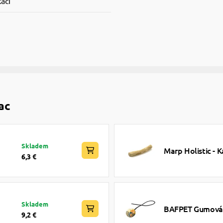
kací
ac
Skladem
Marp Holistic - K
6,3 €
Skladem
BAFPET Gumová l
9,2 €