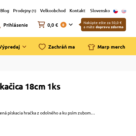
Blog
Prodejny
Velkoobchod
Kontakt
Slovensko
(1)
Nakúpte ešte za 50,0 €
Prihlásenie
0,0 €
0
a máte
dopravu zdarma
Výpredaj
Zachráň ma
Marp merch
kačica 18cm 1ks
bená pískacia hračka z odolného a ku psím zubom…