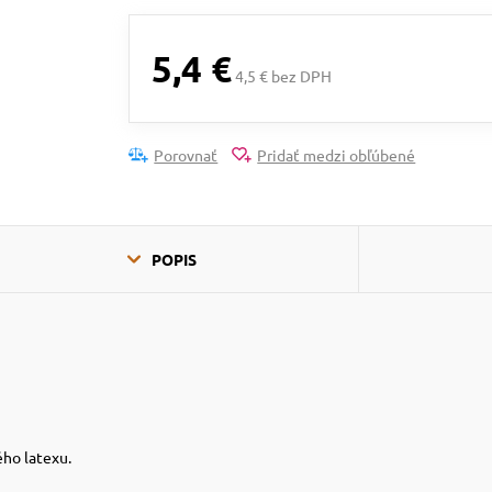
5,4 €
4,5 € bez DPH
Porovnať
Pridať medzi obľúbené
POPIS
ho latexu.