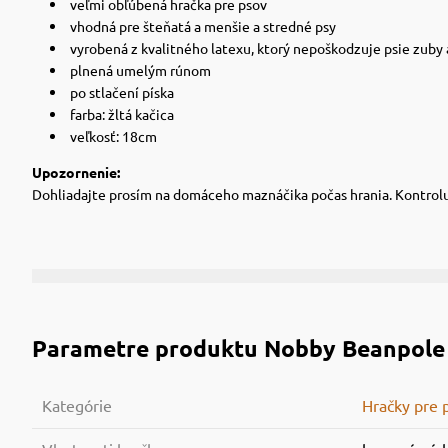
veľmi obľúbená hračka pre psov
vhodná pre šteňatá a menšie a stredné psy
vyrobená z kvalitného latexu, ktorý nepoškodzuje psie zuby
plnená umelým rúnom
po stlačení píska
farba: žltá kačica
veľkosť: 18cm
Upozornenie:
Dohliadajte prosím na domáceho maznáčika počas hrania. Kontrolu
Parametre produktu
Nobby Beanpole 
Kategórie
Hračky pre 