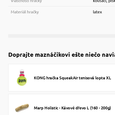
Vlastnosti hračky
kousací, pís
Materiál hračky
latex
Doprajte maznáčikovi ešte niečo navi
KONG hračka SqueakAir tenisová lopta XL
Marp Holistic - Kávové dřevo L (160 - 200g)