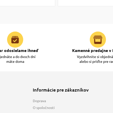
ar odosielame ihneď
Kamenné predajne v 
ednáte a do dvoch dní
Vyzdvihnite si objedn
máte doma
alebo si príďte pre r
Informácie pre zákazníkov
Doprava
O spoločnosti