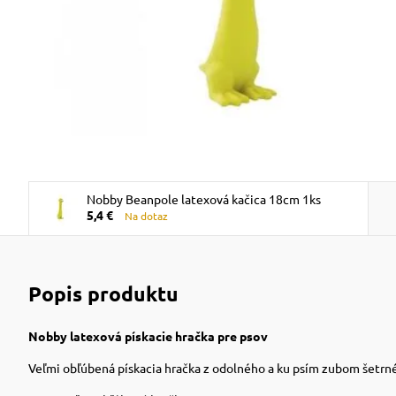
Nobby Beanpole latexová kačica 18cm 1ks
5,4 €
Na dotaz
Popis produktu
Nobby latexová pískacie hračka pre psov
Veľmi obľúbená pískacia hračka z odolného a ku psím zubom šetrné