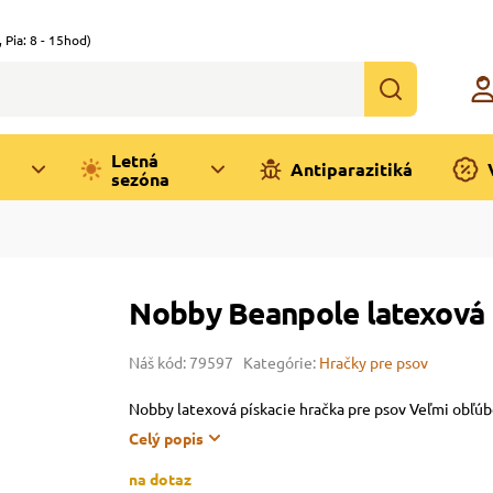
,
Pia: 8 - 15hod)
Letná
Antiparazitiká
sezóna
Nobby Beanpole latexová 
Náš kód: 79597
Kategórie:
Hračky pre psov
Nobby latexová pískacie hračka pre psov Veľmi obľú
Celý popis
na dotaz