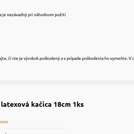
 a je nezávadný pri náhodnom požití
jte, či nie je výrobok poškodený a v prípade poškodenia ho vymeňte. V
latexová kačica 18cm 1ks
psov