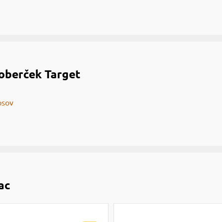
oberček Target
psov
ac