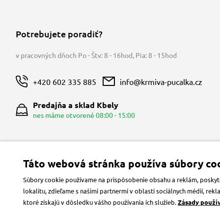
Potrebujete poradiť?
v pracovných dňoch Po - Štv: 8 - 16hod
,
Pia: 8 - 15hod
+420 602 335 885
info@krmiva-pucalka.cz
Predajňa a sklad Kbely
nes máme otvorené 08:00 - 15:00
Táto webová stránka používa súbory coo
Súbory cookie používame na prispôsobenie obsahu a reklám, poskytov
lokalitu, zdieľame s našimi partnermi v oblasti sociálnych médií, re
ktoré získajú v dôsledku vášho používania ich služieb.
Zásady použí