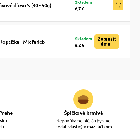
Skladem
ávové dřevo S (30 - 50g)
6,7 €
Skladem
Zobraziť
optička - Mix farieb
detail
6,2 €
Prahe
Špičkové krmivá
ávku
Neponúkame nič, čo by sme
adu
nedali vlastným maznáčikom