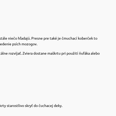
stále niečo hľadajú. Presne pre také je čmuchací koberček to
tredenie psích mozogov.
ne rozvíjať. Zviera dostane maškrtu pri použití ňufáka alebo
ty starostlivo skryť do čuchacej deky.