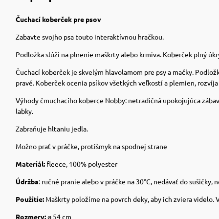
Čuchací koberček pre psov
Zabavte svojho psa touto interaktívnou hračkou.
Podložka slúži na plnenie maškrty alebo krmiva. Koberček plný úkr
Čuchací koberček je skvelým hlavolamom pre psy a mačky. Podložka s
pravé. Koberček ocenia psíkov všetkých veľkostí a plemien, rozvíj
Výhody čmuchacího koberce Nobby: netradičná upokojujúca zábava 
labky.
Zabraňuje hltaniu jedla.
Možno prať v práčke, protišmyk na spodnej strane
Materiál:
fleece, 100% polyester
Údržba
: ručné pranie alebo v práčke na 30°C, nedávať do sušičky, n
Použitie:
Maškrty položíme na povrch deky, aby ich zviera videlo.
Rozmery:
ø 54 cm