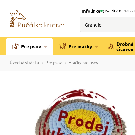
Infolinka
( Po - Štv: 8 - 16hod
Drobné
Pre psov
Pre mačky
cicavce
Úvodná stránka
Pre psov
Hračky pre psov