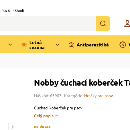
,
Pia: 8 - 15hod)
Letná
Antiparazitiká
sezóna
Nobby čuchací koberček T
Náš kód: 63903
Kategórie:
Hračky pre psov
Čuchací koberček pre psov
Celý popis
na dotaz