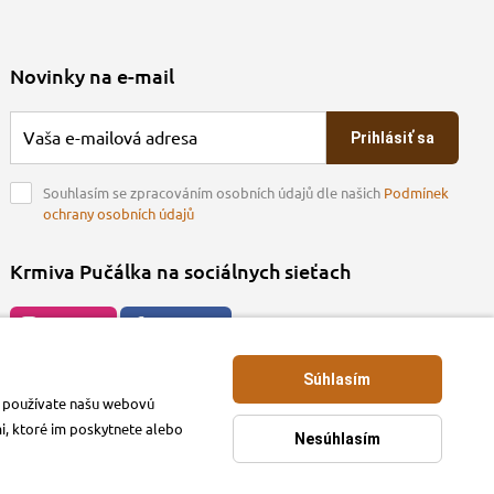
Novinky na e-mail
Prihlásiť sa
Souhlasím se zpracováním osobních údajů dle našich
Podmínek
ochrany osobních údajů
Krmiva Pučálka na sociálnych sieťach
Instagran
Facebook
Súhlasím
ko používate našu webovú
mi, ktoré im poskytnete alebo
Nesúhlasím
.sk © 2026. Webdesign
Litvanyi.sk
.
E-shop vytvorila