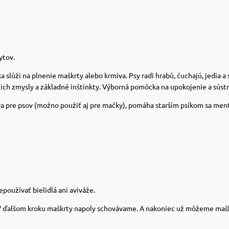
ytov.
lúži na plnenie maškrty alebo krmiva. Psy radi hrabú, čuchajú, jedia a 
a ich zmysly a základné inštinkty. Výborná pomôcka na upokojenie a sús
pre psov (možno použiť aj pre mačky), pomáha starším psíkom sa mentál
epoužívať bielidlá ani aviváže.
 V ďalšom kroku maškrty napoly schovávame. A nakoniec už môžeme maškr