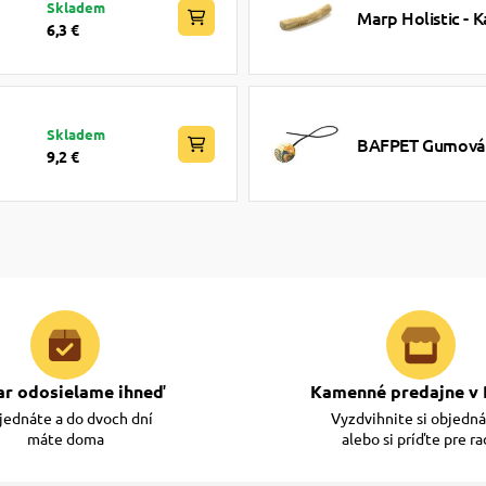
Skladem
Marp Holistic - K
6,3 €
Skladem
BAFPET Gumová l
9,2 €
ar odosielame ihneď
Kamenné predajne v 
ednáte a do dvoch dní
Vyzdvihnite si objedn
máte doma
alebo si príďte pre r