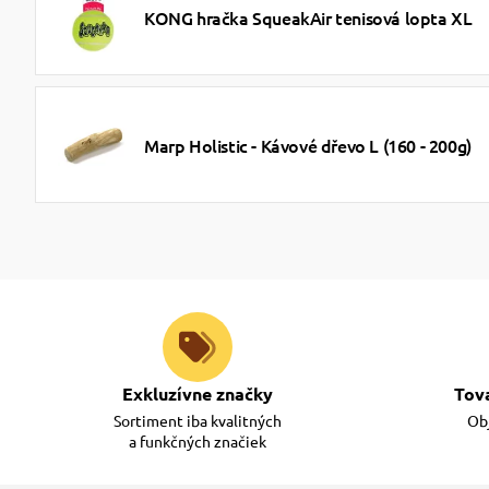
KONG hračka SqueakAir tenisová lopta XL
Marp Holistic - Kávové dřevo L (160 - 200g)
Exkluzívne značky
Tov
Sortiment iba kvalitných
Obj
a funkčných značiek