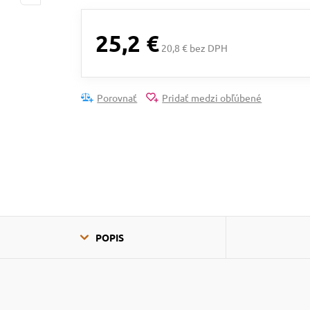
25,2 €
20,8 € bez DPH
Porovnať
Pridať medzi obľúbené
POPIS