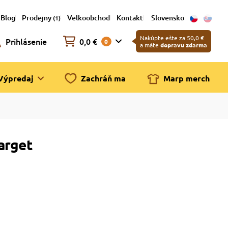
Blog
Prodejny
Velkoobchod
Kontakt
Slovensko
(1)
Nakúpte ešte za 50,0 €
Prihlásenie
0,0 €
0
a máte
dopravu zdarma
Výpredaj
Zachráň ma
Marp merch
arget