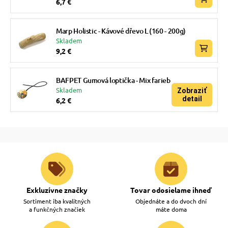
6,7 €
Marp Holistic - Kávové dřevo L (160 - 200g)
Skladem
9,2 €
BAFPET Gumová loptička - Mix farieb
Skladem
Zobraziť
detail
6,2 €
Exkluzívne značky
Tovar odosielame ihneď
Sortiment iba kvalitných
Objednáte a do dvoch dní
a funkčných značiek
máte doma