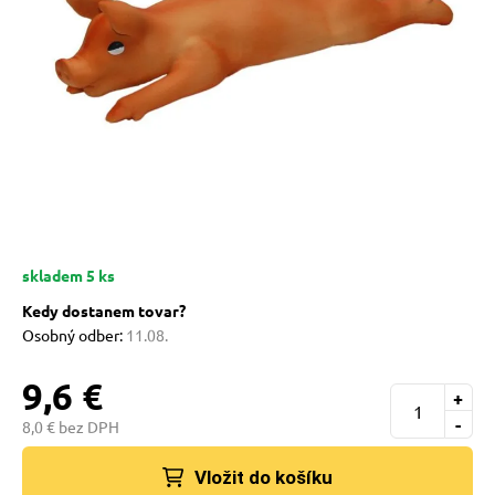
 prostriedky
pre mačky
 a vitamíny
ky a pelechy
skladem 5 ks
re mačky
Kedy dostanem tovar?
Osobný odber:
11.08.
my
9,6 €
+
-
8,0 € bez DPH
e pre mačky
Vložit do košíku