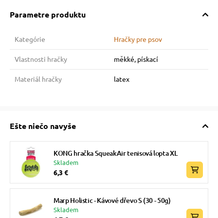
Parametre produktu
Kategórie
Hračky pre psov
Vlastnosti hračky
měkké, pískací
Materiál hračky
latex
Ešte niečo navyše
KONG hračka SqueakAir tenisová lopta XL
Skladem
6,3 €
Marp Holistic - Kávové dřevo S (30 - 50g)
Skladem