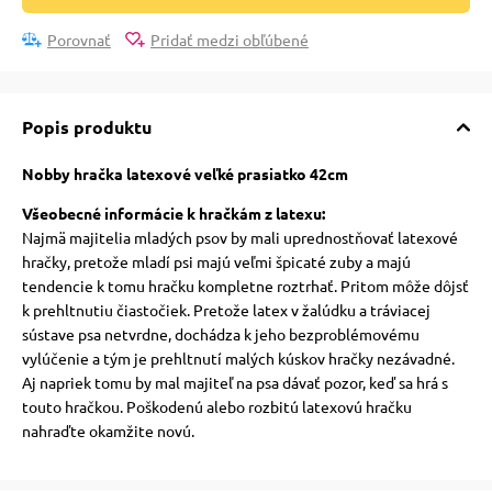
pre mačky
Porovnať
Pridať medzi obľúbené
 pre mačky
Popis produktu
ie podložky
Nobby hračka latexové veľké prasiatko 42cm
Všeobecné informácie k hračkám z latexu:
vé poukazy
Najmä majitelia mladých psov by mali uprednostňovať latexové
hračky, pretože mladí psi majú veľmi špicaté zuby a majú
tendencie k tomu hračku kompletne roztrhať. Pritom môže dôjsť
k prehltnutiu čiastočiek. Pretože latex v žalúdku a tráviacej
sústave psa netvrdne, dochádza k jeho bezproblémovému
vylúčenie a tým je prehltnutí malých kúskov hračky nezávadné.
Aj napriek tomu by mal majiteľ na psa dávať pozor, keď sa hrá s
touto hračkou. Poškodenú alebo rozbitú latexovú hračku
nahraďte okamžite novú.