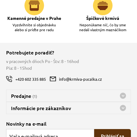
Kamenné predajne v Prahe
Špičkové krmivá
Vyzdvihnite si objednávku
Neponúkame nič, čo by sme
alebo si príďte pre radu
nedali vlastným maznáčikom
Potrebujete poradiť?
v pracovných dňoch Po - Štv: 8 - 16hod
Pia: 8 - 15hod
+420 602 335 885
info@krmiva-pucalka.cz
Predajne
(1)
Predajňa a sklad Kbely
Informácie pre zákazníkov
Bohužiaľ, momentálne máme zatvorené
Doprava
Novinky na e-mail
O spoločnosti
Prihlásiť sa