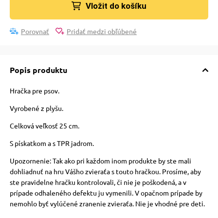
pre mačky
Vložit do košíku
Porovnať
Pridať medzi obľúbené
 pre mačky
Popis produktu
ie podložky
Hračka pre psov.
vé poukazy
Vyrobené z plyšu.
Celková veľkosť 25 cm.
S pískatkom a s TPR jadrom.
Upozornenie: Tak ako pri každom inom produkte by ste mali
dohliadnuť na hru Vášho zvieraťa s touto hračkou. Prosíme, aby
ste pravidelne hračku kontrolovali, či nie je poškodená, a v
prípade odhaleného defektu ju vymenili. V opačnom prípade by
nemohlo byť vylúčené zranenie zvieraťa. Nie je vhodné pre deti.