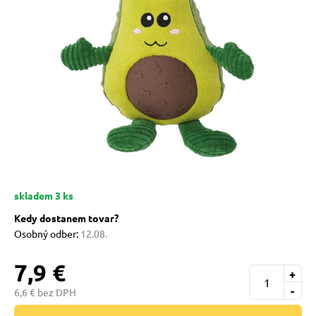
 prostriedky
pre mačky
 a vitamíny
ky a pelechy
re mačky
skladem 3 ks
Kedy dostanem tovar?
my
Osobný odber:
12.08.
7,9 €
+
e pre mačky
-
6,6 € bez DPH