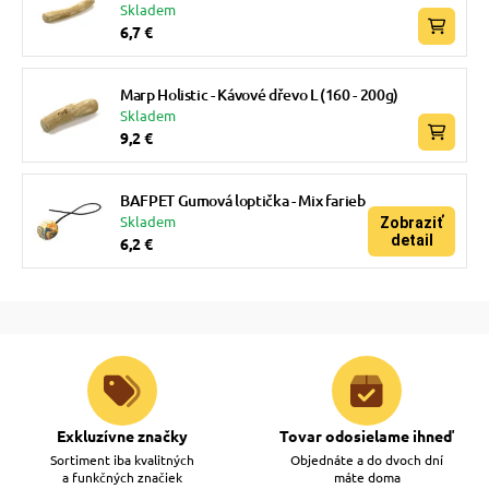
Skladem
6,7 €
Marp Holistic - Kávové dřevo L (160 - 200g)
Skladem
9,2 €
BAFPET Gumová loptička - Mix farieb
Skladem
Zobraziť
detail
6,2 €
Exkluzívne značky
Tovar odosielame ihneď
Sortiment iba kvalitných
Objednáte a do dvoch dní
a funkčných značiek
máte doma