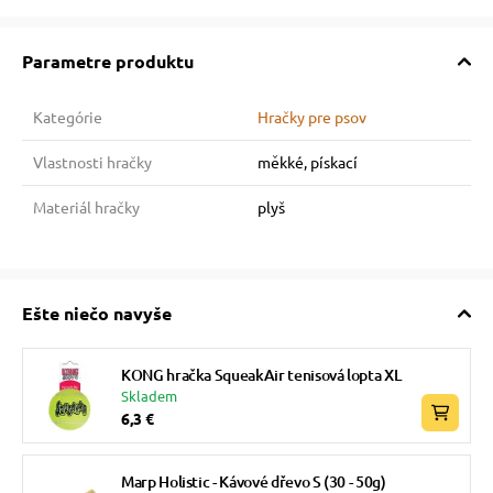
Parametre produktu
Kategórie
Hračky pre psov
Vlastnosti hračky
měkké, pískací
Materiál hračky
plyš
Ešte niečo navyše
KONG hračka SqueakAir tenisová lopta XL
Skladem
6,3 €
Marp Holistic - Kávové dřevo S (30 - 50g)