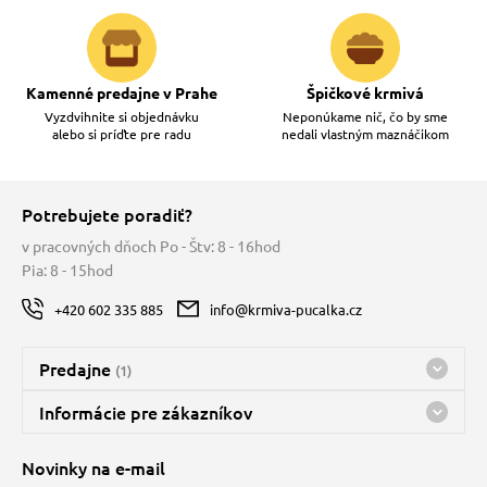
Kamenné predajne v Prahe
Špičkové krmivá
Vyzdvihnite si objednávku
Neponúkame nič, čo by sme
alebo si príďte pre radu
nedali vlastným maznáčikom
Potrebujete poradiť?
v pracovných dňoch Po - Štv: 8 - 16hod
Pia: 8 - 15hod
+420 602 335 885
info@krmiva-pucalka.cz
Predajne
(1)
Predajňa a sklad Kbely
Informácie pre zákazníkov
nes máme otvorené 08:00 - 16:00
Doprava
Novinky na e-mail