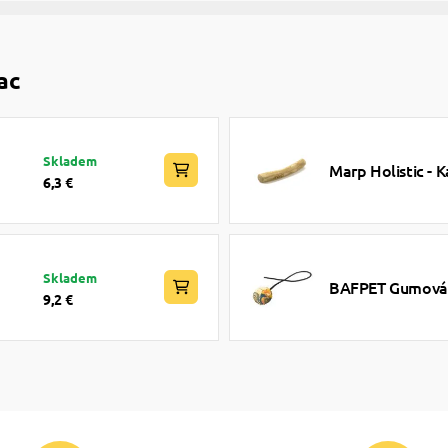
ac
Skladem
Marp Holistic - K
6,3 €
Skladem
BAFPET Gumová l
9,2 €