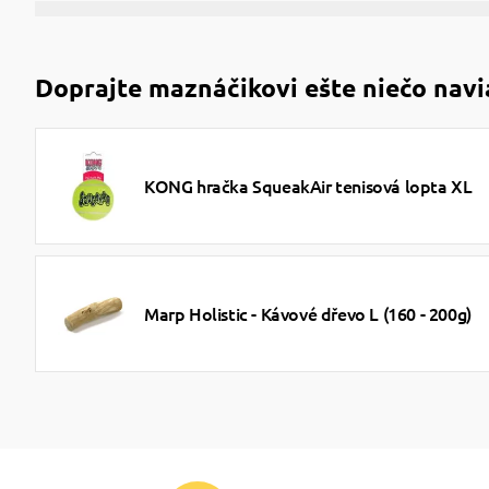
Doprajte maznáčikovi ešte niečo navi
KONG hračka SqueakAir tenisová lopta XL
Marp Holistic - Kávové dřevo L (160 - 200g)