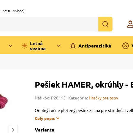
,
Pia: 8 - 15hod)
Letná
Antiparazitiká
sezóna
Pešiek HAMER, okrúhly - 
Náš kód: P20115
Kategórie:
Hračky pre psov
Odolný ručne pletený pešiek z lana pre stredné a ve
Celý popis
Varianta