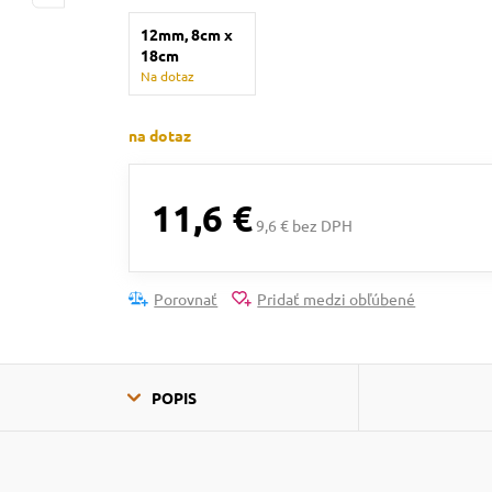
12mm, 8cm x
18cm
Na dotaz
na dotaz
11,6 €
9,6 € bez DPH
Porovnať
Pridať medzi obľúbené
POPIS