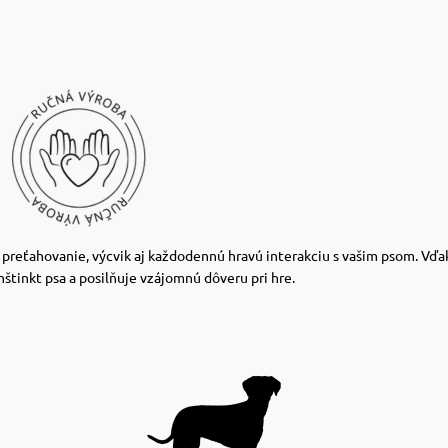
a preťahovanie, výcvik aj každodennú hravú interakciu s vašim psom. Vďa
štinkt psa a posilňuje vzájomnú dôveru pri hre.