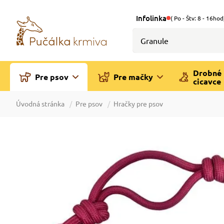
Infolinka
( Po - Štv: 8 - 16hod
Drobné
Pre psov
Pre mačky
cicavce
Úvodná stránka
Pre psov
Hračky pre psov