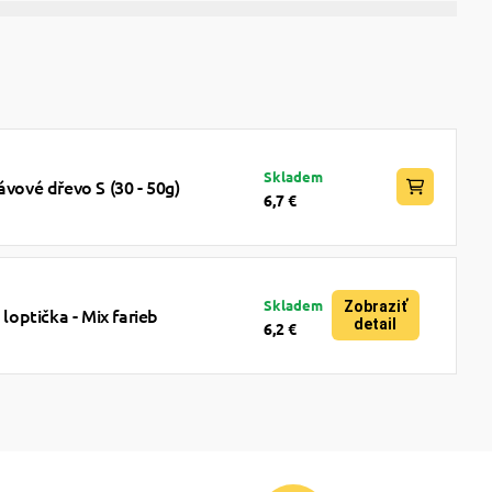
Skladem
ávové dřevo S (30 - 50g)
6,7 €
Skladem
Zobraziť
optička - Mix farieb
detail
6,2 €