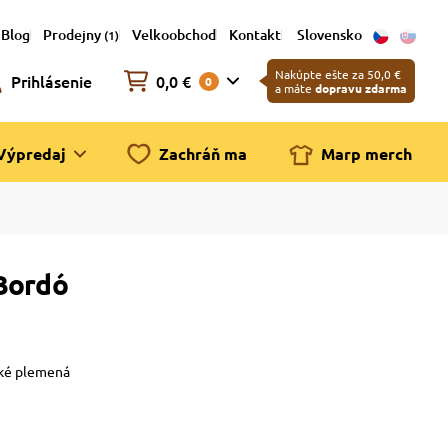
Blog
Prodejny
Velkoobchod
Kontakt
Slovensko
(1)
Nakúpte ešte za 50,0 €
Prihlásenie
0,0 €
0
a máte
dopravu zdarma
Výpredaj
Zachráň ma
Marp merch
Bordó
ľké plemená