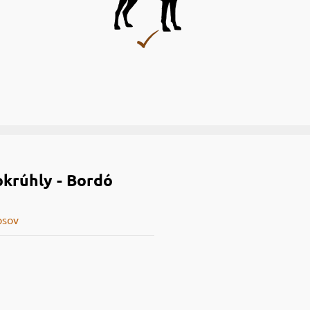
krúhly - Bordó
psov