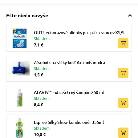
Ešte niečo navyše
OUT! jednorazové plienky pre psích samcov XS/S
Skladem
7,1 €
Zásobník na sáčky kosť Artemis modrá
Skladem
1,5 €
ALAVIS™ Extra šetrný šampón 250 ml
Skladem
8,4 €
Espree Silky Show kondicionér 355ml
Skladem
10,0 €