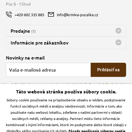
Pia: 8 - 15hod
+420 602 335 885
info@krmiva-pucalka.cz
Predajne
(1)
Predajňa a sklad Kbely
Informácie pre zákazníkov
Bohužiaľ, momentálne máme zatvorené
Doprava
Novinky na e-mail
O spoločnosti
Prihlásiť sa
Veľkoobchod
Obchodné podmienky
Souhlasím se zpracováním osobních údajů dle našich
Podmínek
ochrany osobních údajů
Táto webová stránka používa súbory cookie.
Kontakt
Súbory cookie používame na prispôsobenie obsahu a reklám, poskytovanie
Krmiva Pučálka na sociálnych sieťach
Podmienky ochrany osobných údajov
funkcií sociálnych médií a analýzu návštevnosti. Informácie o tom, ako
Zásady používanie cookies a Google Analytics
používate našu webovú lokalitu, zdieľame s našimi partnermi v oblasti
Instagran
Facebook
sociálnych médií, reklamy a analýzy. Partneri môžu tieto informácie
kombinovať s inými informáciami, ktoré im poskytnete alebo ktoré získajú v
dôsledku vášho používania ich služieb.
Zásady používania súborov cookie