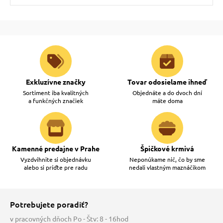
Exkluzívne značky
Tovar odosielame ihneď
Sortiment iba kvalitných
Objednáte a do dvoch dní
a funkčných značiek
máte doma
Kamenné predajne v Prahe
Špičkové krmivá
Vyzdvihnite si objednávku
Neponúkame nič, čo by sme
alebo si príďte pre radu
nedali vlastným maznáčikom
Potrebujete poradiť?
v pracovných dňoch Po - Štv: 8 - 16hod