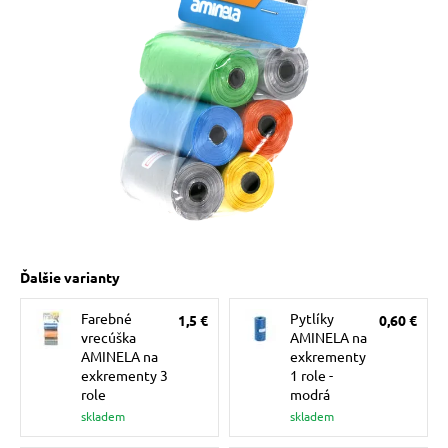
 prostriedky
pre mačky
 a vitamíny
ky a pelechy
re mačky
Ďalšie varianty
Farebné
Pytlíky
1,5 €
0,60 €
my
vrecúška
AMINELA na
AMINELA na
exkrementy
exkrementy 3
1 role -
e pre mačky
role
modrá
skladem
skladem