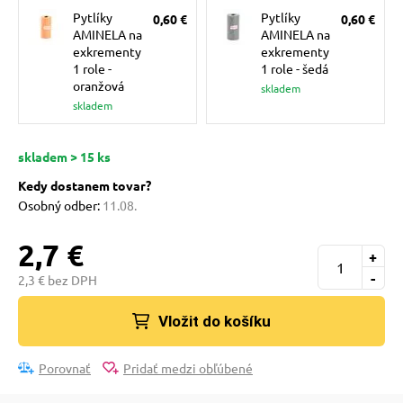
pre mačky
Pytlíky
Pytlíky
0,60 €
0,60 €
AMINELA na
AMINELA na
exkrementy
exkrementy
1 role -
1 role - šedá
 pre mačky
oranžová
skladem
skladem
ie podložky
skladem > 15 ks
Kedy dostanem tovar?
vé poukazy
Osobný odber:
11.08.
2,7 €
+
-
2,3 € bez DPH
Vložit do košíku
Porovnať
Pridať medzi obľúbené