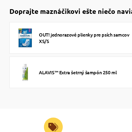
Doprajte maznáčikovi ešte niečo navi
OUT! jednorazové plienky pre psích samcov
XS/S
ALAVIS™ Extra šetrný šampón 250 ml