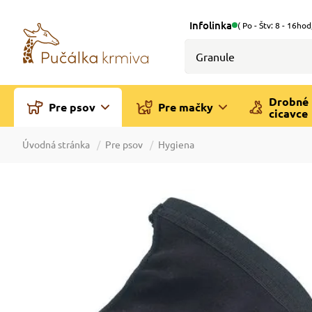
Infolinka
( Po - Štv: 8 - 16hod
Drobné
Pre psov
Pre mačky
cicavce
Úvodná stránka
Pre psov
Hygiena