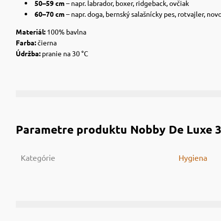
50–59 cm
– napr. labrador, boxer, ridgeback, ovčiak
60–70 cm
– napr. doga, bernský salašnícky pes, rotvajler, no
Materiál:
100% bavlna
Farba:
čierna
Údržba:
pranie na 30 °C
Parametre produktu
Nobby De Luxe 3
Kategórie
Hygiena