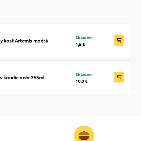
Skladem
ky kosť Artemis modrá
1,5 €
Skladem
ow kondicionér 355ml
10,0 €