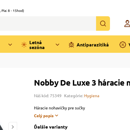
,
Pia: 8 - 15hod)
Letná
Antiparazitiká
sezóna
Nobby De Luxe 3 háracie 
Náš kód: 75349
Kategórie:
Hygiena
Háracie nohavičky pre sučky
Celý popis
Ďalšie varianty