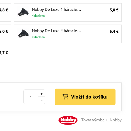
Nobby De Luxe 1 háracie…
4,8 €
5,0 €
skladem
Nobby De Luxe 4 háracie…
5,0 €
5,4 €
skladem
5,7 €
+
Vložit do košíku
-
Tovar výrobcu - Nobby