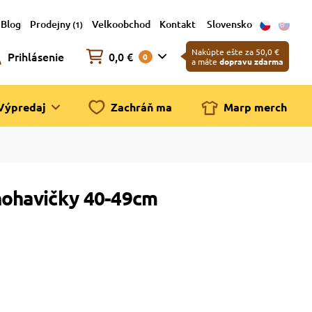
Blog
Prodejny
Velkoobchod
Kontakt
Slovensko
(1)
Nakúpte ešte za 50,0 €
Prihlásenie
0,0 €
0
a máte
dopravu zdarma
Výpredaj
Zachráň ma
Marp merch
nohavičky 40-49cm