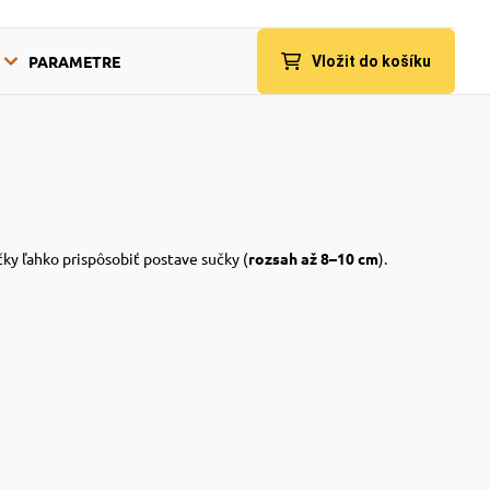
PARAMETRE
Vložit do košíku
y ľahko prispôsobiť postave sučky (
rozsah až 8–10 cm
).