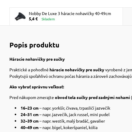
Nobby De Luxe 3 háracie nohavičky 40-49cm
5,4 €
Skladem
Popis produktu
Háracie nohavičky pre sučky
Praktické a pohodlné
háracie nohavičky pre sučky
vyrobené z jem
Poskytujú spoľahlivú ochranu počas hárania a zároveň zachovávajú
Ako vybrať správnu veľkosť:
Pred nákupom zmerajte
obvod tela sučky pred zadnými nohami
16–23 cm
– napr. yorkšír, čivava, trpasličí jazvečík
24–31 cm
– napr. jazvečík, jack russel, mini pudel
32–39 cm
– napr. westík, malý bradáč, gavalier
40–49 cm
– napr. bígel, kokeršpaniel, kólia