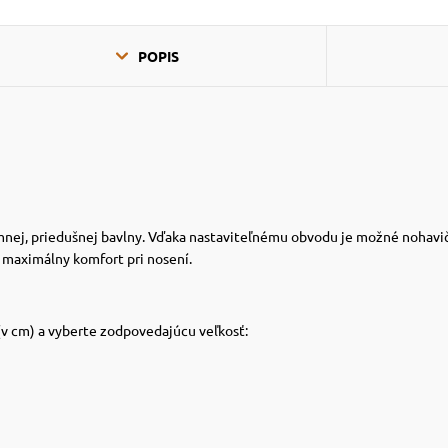
POPIS
nej, priedušnej bavlny. Vďaka nastaviteľnému obvodu je možné nohavičk
 maximálny komfort pri nosení.
(v cm) a vyberte zodpovedajúcu veľkosť: