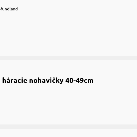
vofundland
 háracie nohavičky 40-49cm