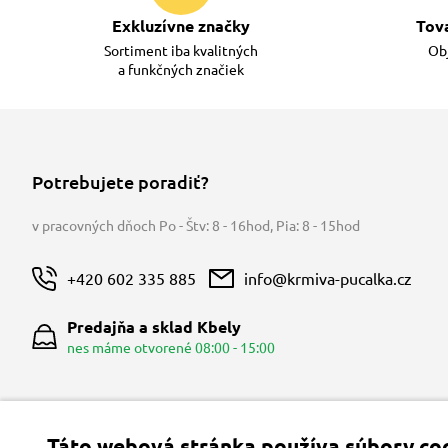
Exkluzívne značky
Tov
Sortiment iba kvalitných
Obj
a funkčných značiek
Potrebujete poradiť?
v pracovných dňoch Po - Štv: 8 - 16hod
,
Pia: 8 - 15hod
+420 602 335 885
info@krmiva-pucalka.cz
Predajňa a sklad Kbely
nes máme otvorené 08:00 - 15:00
Táto webová stránka používa súbory coo