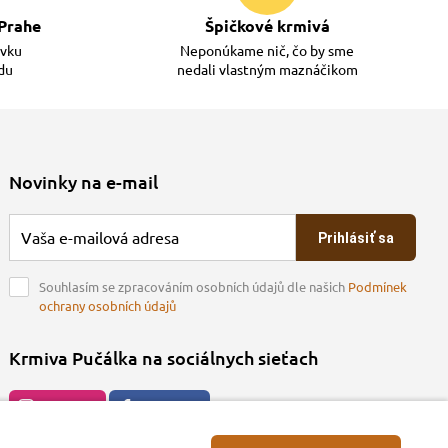
Prahe
Špičkové krmivá
ávku
Neponúkame nič, čo by sme
adu
nedali vlastným maznáčikom
Novinky na e-mail
Prihlásiť sa
Souhlasím se zpracováním osobních údajů dle našich
Podmínek
ochrany osobních údajů
Krmiva Pučálka na sociálnych sieťach
Instagran
Facebook