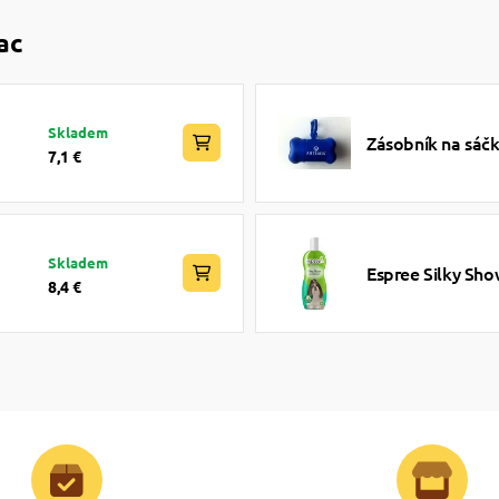
ac
Skladem
Zásobník na sáč
7,1 €
Skladem
Espree Silky Sh
8,4 €