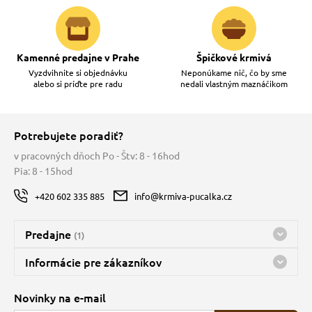
Kamenné predajne v Prahe
Špičkové krmivá
Vyzdvihnite si objednávku
Neponúkame nič, čo by sme
alebo si príďte pre radu
nedali vlastným maznáčikom
Potrebujete poradiť?
v pracovných dňoch Po - Štv: 8 - 16hod
Pia: 8 - 15hod
+420 602 335 885
info@krmiva-pucalka.cz
Predajne
(1)
Predajňa a sklad Kbely
Informácie pre zákazníkov
Bohužiaľ, momentálne máme zatvorené
Doprava
Novinky na e-mail
O spoločnosti