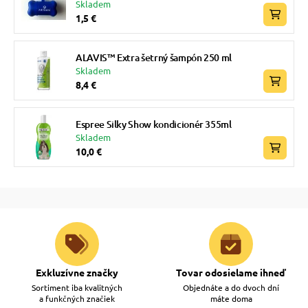
Skladem
1,5 €
ALAVIS™ Extra šetrný šampón 250 ml
Skladem
8,4 €
Espree Silky Show kondicionér 355ml
Skladem
10,0 €
Exkluzívne značky
Tovar odosielame ihneď
Sortiment iba kvalitných
Objednáte a do dvoch dní
a funkčných značiek
máte doma