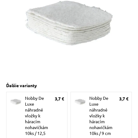
 prostriedky
pre mačky
 a vitamíny
ky a pelechy
re mačky
Ďalšie varianty
Nobby De
Nobby De
3,7 €
3,7 €
my
Luxe
Luxe
náhradné
náhradné
vložky k
vložky k
e pre mačky
háracím
háracím
nohavičkám
nohavičkám
10ks / 12,5
10ks / 9 cm