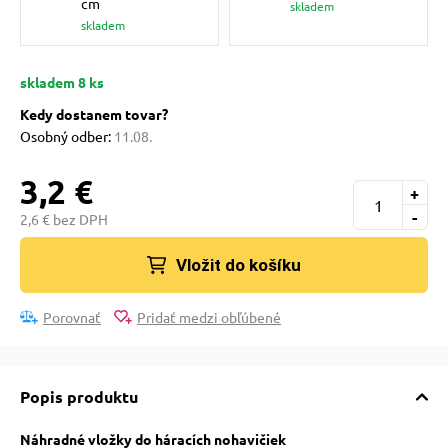
cm
skladem
pre mačky
skladem
 pre mačky
skladem 8 ks
Kedy dostanem tovar?
Osobný odber:
11.08.
ie podložky
3,2 €
+
vé poukazy
-
2,6 € bez DPH
Vložit do košíku
Porovnať
Pridať medzi obľúbené
Popis produktu
Náhradné vložky do háracích nohavičiek