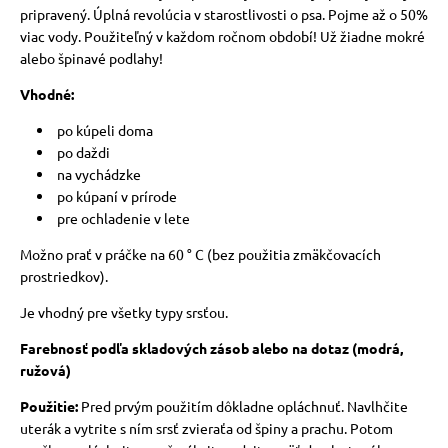
pripravený. Úplná revolúcia v starostlivosti o psa. Pojme až o 50%
viac vody. Použiteľný v každom ročnom období! Už žiadne mokré
alebo špinavé podlahy!
Vhodné:
po kúpeli doma
po daždi
na vychádzke
po kúpaní v prírode
pre ochladenie v lete
Možno prať v práčke na 60 ° C (bez použitia zmäkčovacích
prostriedkov).
Je vhodný pre všetky typy srsťou.
Farebnosť podľa skladových zásob alebo na dotaz (modrá,
ružová)
Použitie:
Pred prvým použitím dôkladne opláchnuť. Navlhčite
uterák a vytrite s ním srsť zvieraťa od špiny a prachu. Potom