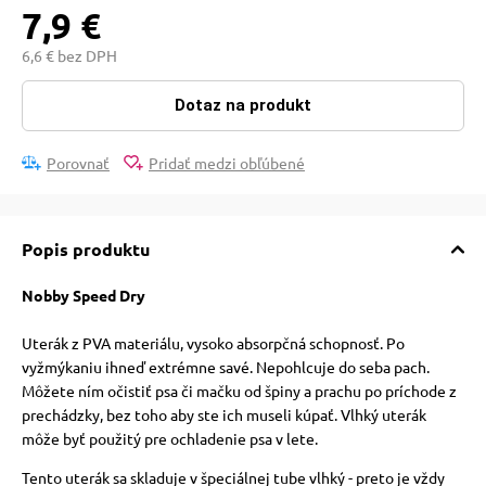
pre mačky
7,9 €
6,6 € bez DPH
 pre mačky
Dotaz na produkt
ie podložky
Porovnať
Pridať medzi obľúbené
vé poukazy
Popis produktu
Nobby Speed Dry
Uterák z PVA materiálu, vysoko absorpčná schopnosť. Po
vyžmýkaniu ihneď extrémne savé. Nepohlcuje do seba pach.
Môžete ním očistiť psa či mačku od špiny a prachu po príchode z
prechádzky, bez toho aby ste ich museli kúpať. Vlhký uterák
môže byť použitý pre ochladenie psa v lete.
Tento uterák sa skladuje v špeciálnej tube vlhký - preto je vždy