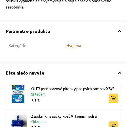
osušku vypláchnite a vyžmýkajte a dajte späť do plastového
zásobníka.
Parametre produktu
Kategórie
Hygiena
Ešte niečo navyše
OUT! jednorazové plienky pre psích samcov XS/S
Skladem
7,1 €
Zásobník na sáčky kosť Artemis modrá
Skladem