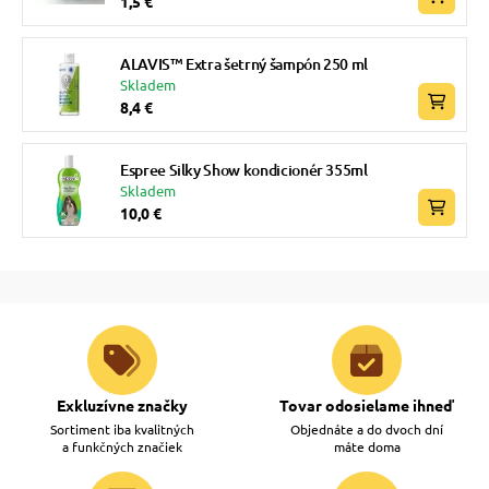
1,5 €
ALAVIS™ Extra šetrný šampón 250 ml
Skladem
8,4 €
Espree Silky Show kondicionér 355ml
Skladem
10,0 €
Exkluzívne značky
Tovar odosielame ihneď
Sortiment iba kvalitných
Objednáte a do dvoch dní
a funkčných značiek
máte doma