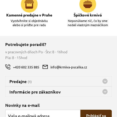
Kamenné predajne v Prahe
Špičkové krmivá
Vyzdvihnite si objednávku
Neponúkame nič, čo by sme
alebo si príďte pre radu
nedali vlastným maznáčikom
Potrebujete poradiť?
v pracovných dňoch Po - Štv: 8 - 16hod
Pia: 8 - 15hod
+420 602 335 885
info@krmiva-pucalka.cz
Predajne
(1)
Predajňa a sklad Kbely
Informácie pre zákazníkov
nes máme otvorené 08:00 - 15:00
Doprava
Novinky na e-mail
O spoločnosti
Prihlásiť sa