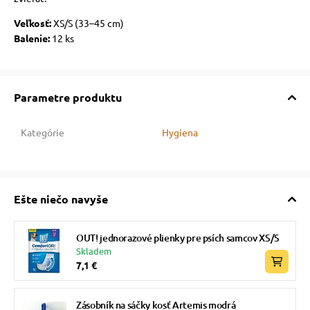
Veľkosť:
XS/S (33–45 cm)
Balenie:
12 ks
Parametre produktu
Kategórie
Hygiena
Ešte niečo navyše
OUT! jednorazové plienky pre psích samcov XS/S
Skladem
7,1 €
Zásobník na sáčky kosť Artemis modrá