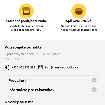
Kamenné predajne v Prahe
Špičkové krmivá
Vyzdvihnite si objednávku
Neponúkame nič, čo by sme
alebo si príďte pre radu
nedali vlastným maznáčikom
Potrebujete poradiť?
v pracovných dňoch Po - Štv: 8 - 16hod
Pia: 8 - 15hod
+420 602 335 885
info@krmiva-pucalka.cz
Predajne
(1)
Predajňa a sklad Kbely
Informácie pre zákazníkov
Bohužiaľ, momentálne máme zatvorené
Doprava
Novinky na e-mail