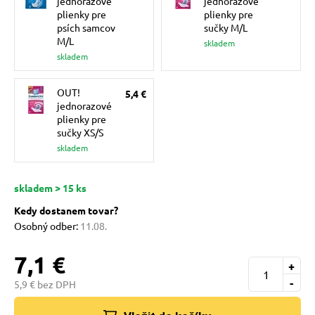
jednorazové
jednorazové
pre mačky
plienky pre
plienky pre
psích samcov
sučky M/L
M/L
skladem
 pre mačky
skladem
OUT!
5,4 €
ie podložky
jednorazové
plienky pre
sučky XS/S
skladem
vé poukazy
skladem > 15 ks
Kedy dostanem tovar?
Osobný odber:
11.08.
7,1 €
+
-
5,9 € bez DPH