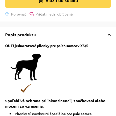
Vložit do košíku
Porovnať
Pridať medzi obľúbené
Popis produktu
OUT! jednorazové plienky pre psích samcov XS/S
Spoľahlivá ochrana pri inkontinencii, značkovaní alebo
močení zo vzrušenia.
Plienky sú navrhnuté
špeciálne pre psie samce