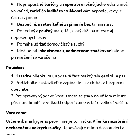
Nepriepustné
bariéry
a
superabsorpčné jadro
udržia moč
vo vnútri, zatiaľ čo
indikátor vlhkosti
vám napovie, kedy je
čas na výmenu.
Bezpečné,
nastaviteľné zapínanie
bez trhania srsti
Pohodlný a
pružný
materiál, ktorý drží na mieste aj u
neposedných psov
Pomáha udržať domov čistý a suchý
Ideálne pri
inkontinencii, nadmernom značkovaní
alebo
pri
močení
zo vzrušenia
Použitie:
Nasaďte plienku tak, aby savá časť prekrývala genitálie psa.
Pretiahnite nastaviteľné zapínanie cez chrbát a bezpečne
upevnite.
Pre správny výber veľkosti zmerajte psa v najužšom mieste
pása, pre hraničné veľkosti odporúčame vziať o veľkosť väčšiu.
Varovanie:
Určené iba na hygienu psov – nie je to hračka.
Plienka nezabráni
nechcenému nakrytiu sučky.
Uchovávajte mimo dosahu detí a
zvierat.