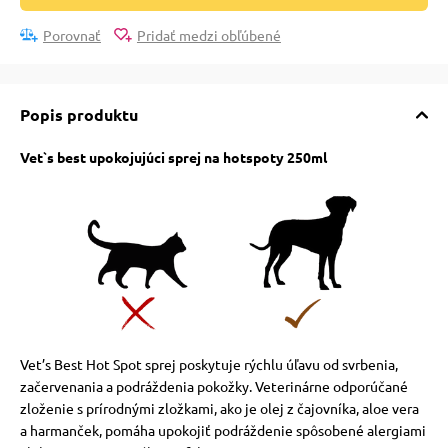
Porovnať
Pridať medzi obľúbené
Popis produktu
Vet`s best upokojujúci sprej na hotspoty 250ml
Vet’s Best Hot Spot sprej poskytuje rýchlu úľavu od svrbenia,
začervenania a podráždenia pokožky. Veterinárne odporúčané
zloženie s prírodnými zložkami, ako je olej z čajovníka, aloe vera
a harmanček, pomáha upokojiť podráždenie spôsobené alergiami