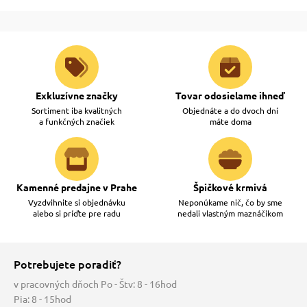
Exkluzívne značky
Tovar odosielame ihneď
Sortiment iba kvalitných
Objednáte a do dvoch dní
a funkčných značiek
máte doma
Kamenné predajne v Prahe
Špičkové krmivá
Vyzdvihnite si objednávku
Neponúkame nič, čo by sme
alebo si príďte pre radu
nedali vlastným maznáčikom
Potrebujete poradiť?
v pracovných dňoch Po - Štv: 8 - 16hod
Pia: 8 - 15hod