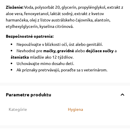
Zloženie:
Voda, polysorbát 20, glycerín, propylénglykol, extrakt z
aloe vera, fenoxyetanol, laktát sodný, extrakt z kvetov
harmančeka, olej z listov austrálskeho čajovníka, alantoín,
etylhexylglycerín, kyselina citrónová.
Bezpečnostné opatrenia:
Nepoužívajte v blízkosti očí, úst alebo genitálií.
Nevhodné pre
mačky, gravidné
alebo
dojčiace sučky
a
šteniatka
mladšie ako 12 týždňov.
Uchovávajte mimo dosahu detí.
Ak príznaky pretrvávajú, poraďte sa s veterinárom.
Parametre produktu
Kategórie
Hygiena