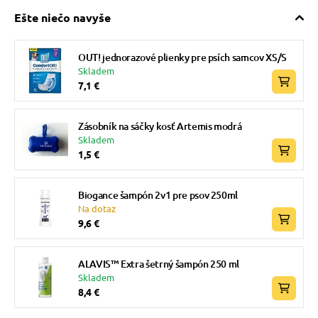
Ešte niečo navyše
OUT! jednorazové plienky pre psích samcov XS/S
Skladem
7,1 €
Zásobník na sáčky kosť Artemis modrá
Skladem
1,5 €
Biogance šampón 2v1 pre psov 250ml
Na dotaz
9,6 €
ALAVIS™ Extra šetrný šampón 250 ml
Skladem
8,4 €