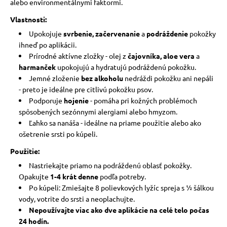
alebo environmentálnymi faktormi.
Vlastnosti:
Upokojuje
svrbenie, začervenanie
a
podráždenie
pokožky
ihneď po aplikácii.
Prírodné aktívne zložky - olej z
čajovníka, aloe vera
a
harmanček
upokojujú a hydratujú podráždenú pokožku.
Jemné zloženie
bez alkoholu
nedráždi pokožku ani nepáli
- preto je ideálne pre citlivú pokožku psov.
Podporuje
hojenie
- pomáha pri kožných problémoch
spôsobených sezónnymi alergiami alebo hmyzom.
Ľahko sa nanáša - ideálne na priame použitie alebo ako
ošetrenie srsti po kúpeli.
Použitie:
Nastriekajte priamo na podráždenú oblasť pokožky.
Opakujte
1-4 krát denne
podľa potreby.
Po kúpeli: Zmiešajte 8 polievkových lyžíc spreja s ½ šálkou
vody, votrite do srsti a neoplachujte.
Nepoužívajte viac ako dve aplikácie na celé telo počas
24 hodín.