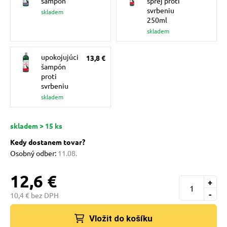
šampón
sprej proti
pre mačky
svrbeniu
skladem
250ml
skladem
 pre mačky
upokojujúci
13,8 €
šampón
ie podložky
proti
svrbeniu
skladem
vé poukazy
skladem > 15 ks
Kedy dostanem tovar?
Osobný odber:
11.08.
12,6 €
+
-
10,4 € bez DPH
Vložit do košíku