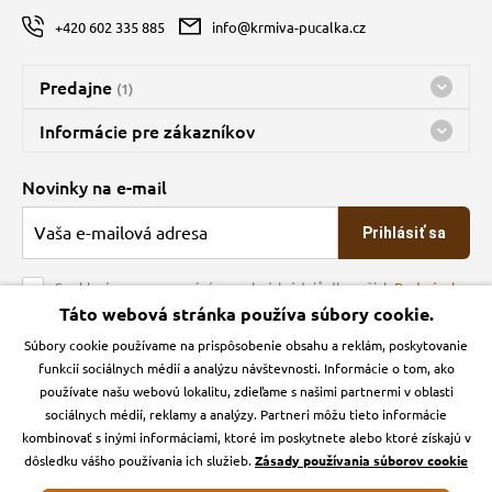
+420 602 335 885
info@krmiva-pucalka.cz
Predajne
(1)
Predajňa a sklad Kbely
Informácie pre zákazníkov
Bohužiaľ, momentálne máme zatvorené
Doprava
Novinky na e-mail
O spoločnosti
Prihlásiť sa
Veľkoobchod
Obchodné podmienky
Souhlasím se zpracováním osobních údajů dle našich
Podmínek
ochrany osobních údajů
Táto webová stránka používa súbory cookie.
Kontakt
Súbory cookie používame na prispôsobenie obsahu a reklám, poskytovanie
Krmiva Pučálka na sociálnych sieťach
Podmienky ochrany osobných údajov
funkcií sociálnych médií a analýzu návštevnosti. Informácie o tom, ako
Zásady používanie cookies a Google Analytics
používate našu webovú lokalitu, zdieľame s našimi partnermi v oblasti
Instagran
Facebook
sociálnych médií, reklamy a analýzy. Partneri môžu tieto informácie
kombinovať s inými informáciami, ktoré im poskytnete alebo ktoré získajú v
dôsledku vášho používania ich služieb.
Zásady používania súborov cookie