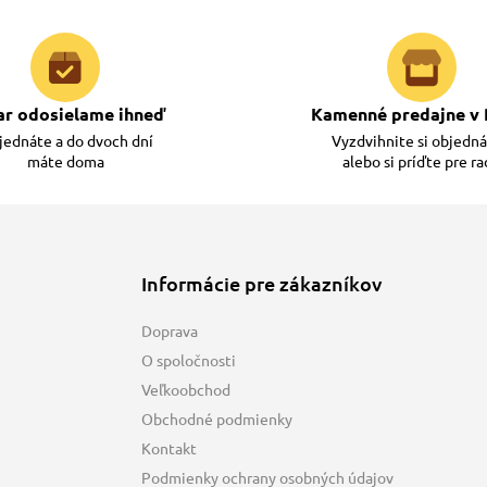
dividuálnu záťaž psa, môžeme povedať, že kŕmna dávka je veľm
a nutné aj tak svojho psa starostlivo sledovať a v prípade, že 
ar odosielame ihneď
Kamenné predajne v 
ednáte a do dvoch dní
Vyzdvihnite si objedn
máte doma
alebo si príďte pre r
Informácie pre zákazníkov
Doprava
O spoločnosti
Veľkoobchod
Obchodné podmienky
Kontakt
Podmienky ochrany osobných údajov