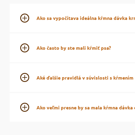
Ako sa vypočítava ideálna kŕmna dávka kr
Výpočet kŕmnej dávky sa vypočítava ako množstvo energ
podľa fyzickej aktivity. Týmto výpočtom zistíme mno
Ako často by ste mali kŕmiť psa?
Vždy záleží na podmienkach a časových možnostiach ma
Aké ďalšie pravidlá v súvislosti s kŕmením
Pes by mal mať svoje miesto, kde môže pokojne prijímať
aj o pohybovej aktivite po jedle. Vždy platí, že by pe
Ako veľmi presne by sa mala kŕmna dávka 
neskôr ako 2 hodiny vopred a zaistite dostatok tekutí
Pokiaľ ide o všeobecné kŕmne návody, ktoré nemôžu zo
dávku krmiva podľa takých potrieb.