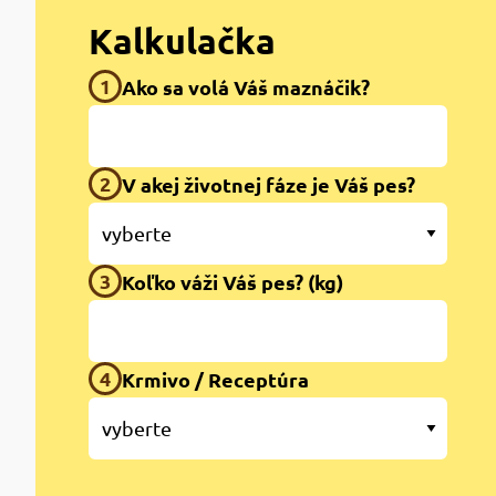
Kalkulačka
1
Ako sa volá Váš maznáčik?
2
V akej životnej fáze je Váš pes?
3
Koľko váži Váš pes? (kg)
4
Krmivo / Receptúra