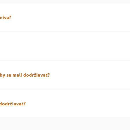
miva?
ie na udržanie životných funkcií na jeden kg váhy a táto hodno
žstvo ME, ktorú pes každý deň potrebuje.
jiteľa, ale v prípade dospievajúcich, dospelých a starších pso
 by sa mali dodržiavať?
 svoju potravu. Z pohľadu zažívania nie je určite ideálne, aby pe
s mal mať pred aj po jedle dostatok pokoja. Pokiaľ sa chystáte s
dodržiavať?
n.
hľadňovať individuálny energetický výdaj psa, je vždy nutné, 