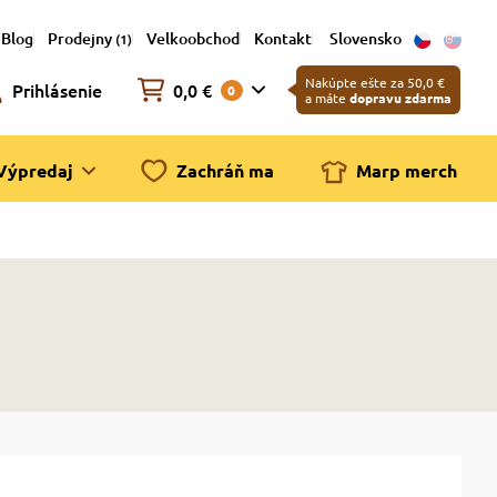
Blog
Prodejny
Velkoobchod
Kontakt
Slovensko
(1)
Nakúpte ešte za 50,0 €
Prihlásenie
0,0 €
0
a máte
dopravu zdarma
Výpredaj
Zachráň ma
Marp merch