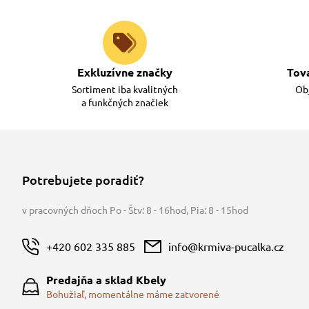
V prípade nášho kŕmneho návodu, ktorý zohľadňuje in
prispieva aj podávanie doplnkov alebo maškrty. Je ted
váhy, kŕmnu dávku upraviť.
Exkluzívne značky
Tov
Sortiment iba kvalitných
Obj
a funkčných značiek
Potrebujete poradiť?
v pracovných dňoch Po - Štv: 8 - 16hod
,
Pia: 8 - 15hod
+420 602 335 885
info@krmiva-pucalka.cz
Predajňa a sklad Kbely
Bohužiaľ, momentálne máme zatvorené