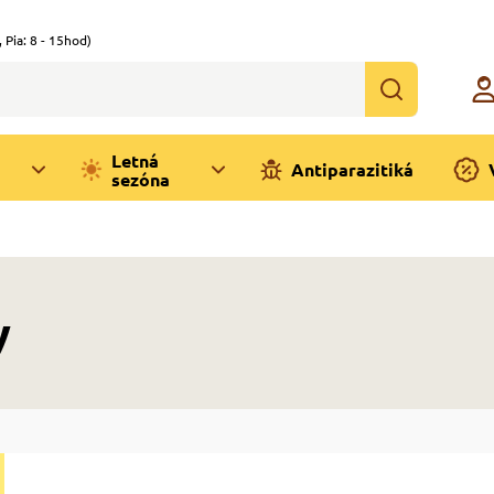
,
Pia: 8 - 15hod)
Letná
Antiparazitiká
sezóna
y