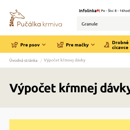
Infolinka
( Po - Štv: 8 - 16hod
Drobné
Pre psov
Pre mačky
cicavce
Výpočet kŕmnej dávky
Úvodná stránka
Výpočet kŕmnej dávk