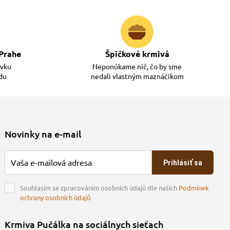
i presná. K telesnému stavu každého psa ale
by u neho dochádzalo k chudnutiu alebo priberaniu
Prahe
Špičkové krmivá
ávku
Neponúkame nič, čo by sme
adu
nedali vlastným maznáčikom
Novinky na e-mail
Prihlásiť sa
Souhlasím se zpracováním osobních údajů dle našich
Podmínek
ochrany osobních údajů
Krmiva Pučálka na sociálnych sieťach