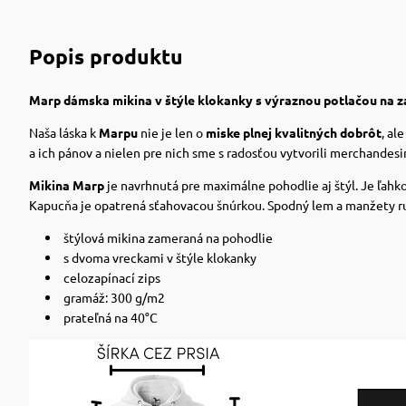
Popis produktu
Marp dámska mikina v štýle klokanky s výraznou potlačou na z
Naša láska k
Marpu
nie je len o
miske plnej kvalitných dobrôt
, al
a ich pánov a nielen pre nich sme s radosťou vytvorili merchandes
Mikina Marp
je navrhnutá pre maximálne pohodlie aj štýl. Je ľah
Kapucňa je opatrená sťahovacou šnúrkou. Spodný lem a manžety ru
štýlová mikina zameraná na pohodlie
s dvoma vreckami v štýle klokanky
celozapínací zips
gramáž: 300 g/m2
prateľná na 40°C