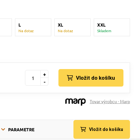
L
XL
XXL
Na dotaz
Na dotaz
Skladem
+
Vložit do košíku
-
Tovar výrobcu - Marp
PARAMETRE
Vložit do košíku