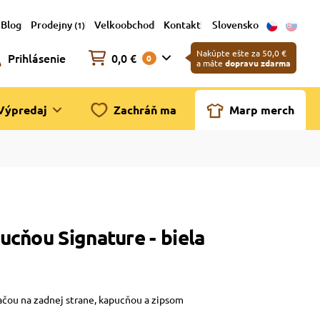
Blog
Prodejny
Velkoobchod
Kontakt
Slovensko
(1)
Nakúpte ešte za 50,0 €
Prihlásenie
0,0 €
0
a máte
dopravu zdarma
Výpredaj
Zachráň ma
Marp merch
cňou Signature - biela
ačou na zadnej strane, kapucňou a zipsom