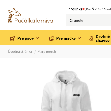
Infolinka
( Po - Štv: 8 - 16hod
Drobné
Pre psov
Pre mačky
cicavce
Úvodná stránka
Marp merch