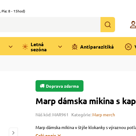
,
Pia: 8 - 15hod)
Letná
Antiparazitiká
sezóna
Doprava zdarma
Marp dámska mikina s kapu
Náš kód: MAR961
Kategórie:
Marp merch
Marp dámska mikina v štýle klokanky s výraznou potl
Celý popis