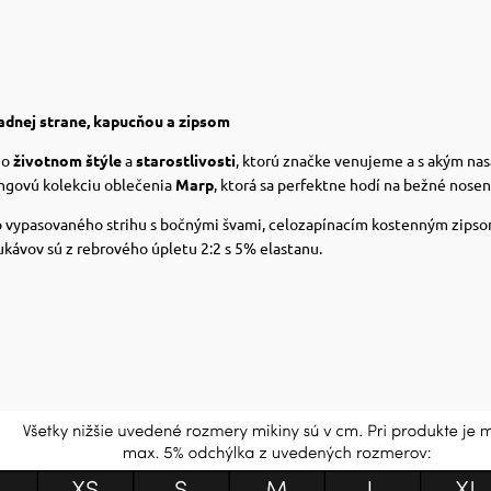
adnej strane, kapucňou a zipsom
e o
životnom štýle
a
starostlivosti
, ktorú značke venujeme a s akým n
ingovú kolekciu oblečenia
Marp
, ktorá sa perfektne hodí na bežné nosen
ko vypasovaného strihu s bočnými švami, celozapínacím kostenným zipso
kávov sú z rebrového úpletu 2:2 s 5% elastanu.