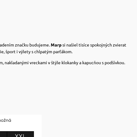
asadením značku budujeme.
Marp
si našiel tisíce spokojných zvierat
ie, šport i výlety s chlpatým parťákom.
m, nakladanými vreckami v štýle klokanky a kapucňou s podšívkou.