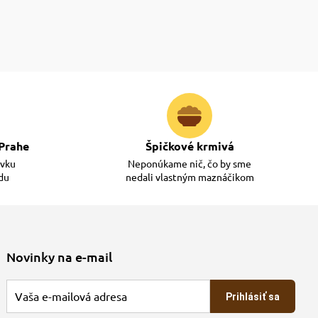
Prahe
Špičkové krmivá
ávku
Neponúkame nič, čo by sme
adu
nedali vlastným maznáčikom
Novinky na e-mail
Prihlásiť sa