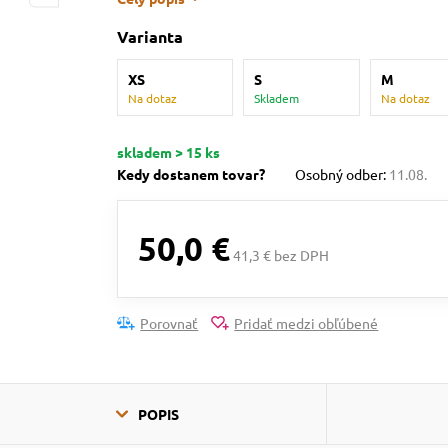
Varianta
XS
S
M
Na dotaz
Skladem
Na dotaz
skladem > 15 ks
Kedy dostanem tovar?
Osobný odber:
11.08.
50,0 €
41,3 € bez DPH
Porovnať
Pridať medzi obľúbené
POPIS