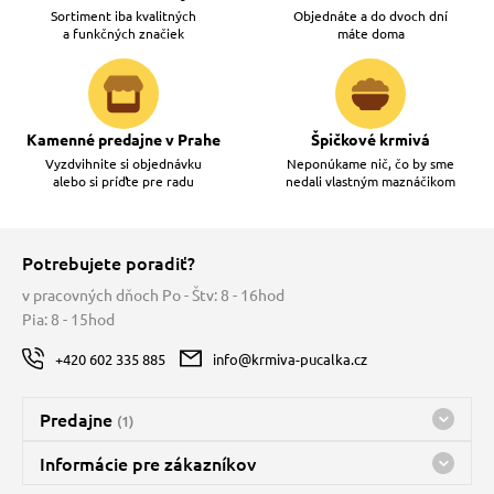
Sortiment iba kvalitných
Objednáte a do dvoch dní
a funkčných značiek
máte doma
Kamenné predajne v Prahe
Špičkové krmivá
Vyzdvihnite si objednávku
Neponúkame nič, čo by sme
alebo si príďte pre radu
nedali vlastným maznáčikom
Potrebujete poradiť?
v pracovných dňoch Po - Štv: 8 - 16hod
Pia: 8 - 15hod
+420 602 335 885
info@krmiva-pucalka.cz
Predajne
(1)
Predajňa a sklad Kbely
Informácie pre zákazníkov
Bohužiaľ, momentálne máme zatvorené