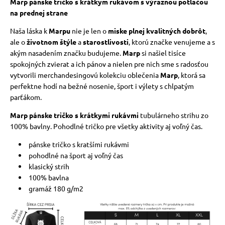
Marp pánske tričko s krátkym rukávom s výraznou potlačou
na prednej strane
vé poukazy
Naša láska k
Marpu
nie je len o
miske plnej kvalitných dobrôt
,
ale o
životnom štýle
a
starostlivosti
, ktorú značke venujeme a s
akým nasadením značku budujeme.
Marp
si našiel tisíce
spokojných zvierat a ich pánov a nielen pre nich sme s radosťou
vytvorili merchandesingovú kolekciu oblečenia
Marp
, ktorá sa
perfektne hodí na bežné nosenie, šport i výlety s chlpatým
parťákom.
Marp pánske tričko s krátkymi rukávmi
tubulárneho strihu zo
100% bavlny. Pohodlné tričko pre všetky aktivity aj voľný čas.
pánske tričko s kratšími rukávmi
pohodlné na šport aj voľný čas
klasický strih
100% bavlna
gramáž 180 g/m2