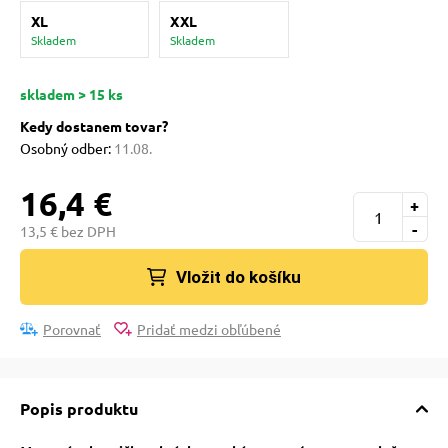
 a ohlávky
pre mačky
XL
XXL
Skladem
Skladem
re psov
 pre mačky
skladem > 15 ks
Kedy dostanem tovar?
my
ie podložky
Osobný odber:
11.08.
16,4 €
+
výcvik
vé poukazy
-
13,5 € bez DPH
Vložit do košíku
osť
Porovnať
Pridať medzi obľúbené
nie so psom
Popis produktu