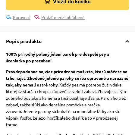
Vložit do košíku
Porovnať
Pridať medzi obľúbené
Popis produktu
100% prírodný polený jelení paroh pre dospelé psy a
šteniatka po prezubení
Pravdepodobne najviac prirodzená maškrta, ktorú môžete na
trhu nájsť. Zhodené jelenie parohy sú iba upravené a narezané
tak, aby nemali ostré rohy.
Každý pes má potrebu žuť, vďaka
ktorej sa stará o chrup a zároveň sa veľmi zabaví.
Zbavuje sa tým
zubného povlaku a kameňa a tiež posilňuje ďasná.
Paroh ho tiež
zabaví, takže slúži ako dentálna pomôcka a hračka
zároveň.
Jelenie parohy sú bohaté na minerálne látky ako sú
vápnik, fosfor, železo, horčík alebo draslík a to v prirodzenej
forme.