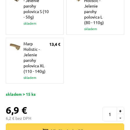
- Jelenie
Holistic -
pre mačky
parohy
Jelenie
polovica S (10
parohy
- 50g)
polovica L
(80 - 110g)
 pre mačky
skladem
skladem
ie podložky
Marp
13,4 €
Holistic -
Jelenie
parohy
vé poukazy
polovica XL
(110 - 140g)
skladem
skladem > 15 ks
6,9 €
+
-
6,2 € bez DPH