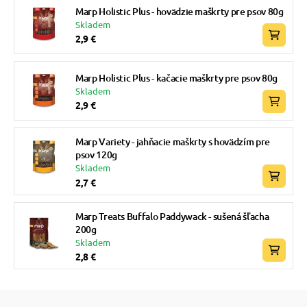
Marp Holistic Plus - hovädzie maškrty pre psov 80g
Skladem
2,9 €
Marp Holistic Plus - kačacie maškrty pre psov 80g
Skladem
2,9 €
Marp Variety - jahňacie maškrty s hovädzím pre
psov 120g
Skladem
2,7 €
Marp Treats Buffalo Paddywack - sušená šľacha
200g
Skladem
2,8 €