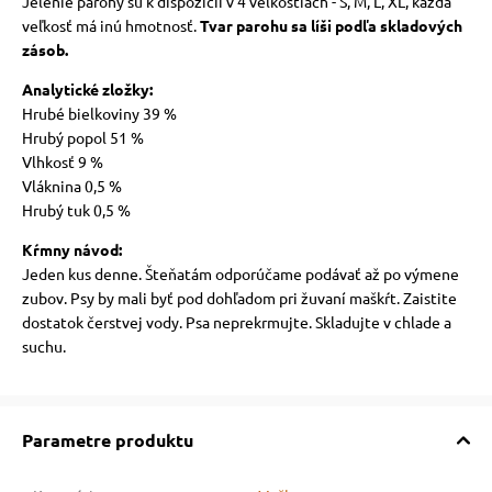
Jelenie parohy sú k dispozícii v 4 veľkostiach - S, M, L, XL, každá
veľkosť má inú hmotnosť.
Tvar parohu sa líši podľa skladových
zásob.
Analytické zložky:
Hrubé bielkoviny 39 %
Hrubý popol 51 %
Vlhkosť 9 %
Vláknina 0,5 %
Hrubý tuk 0,5 %
Kŕmny návod:
Jeden kus denne. Šteňatám odporúčame podávať až po výmene
zubov. Psy by mali byť pod dohľadom pri žuvaní maškŕt. Zaistite
dostatok čerstvej vody. Psa neprekrmujte. Skladujte v chlade a
suchu.
Parametre produktu