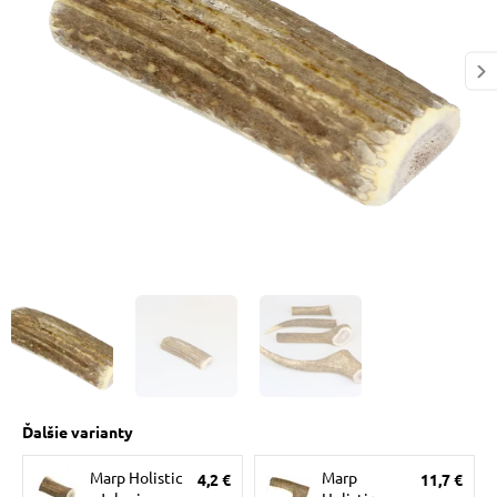
 prostriedky
pre mačky
 a vitamíny
ky a pelechy
re mačky
my
Ďalšie varianty
e pre mačky
Marp Holistic
Marp
4,2 €
11,7 €