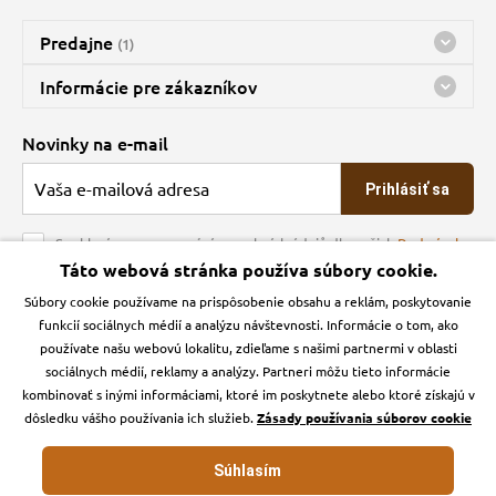
Predajne
(1)
Predajňa a sklad Kbely
Informácie pre zákazníkov
nes máme otvorené 08:00 - 15:00
Doprava
Novinky na e-mail
O spoločnosti
Prihlásiť sa
Veľkoobchod
Obchodné podmienky
Souhlasím se zpracováním osobních údajů dle našich
Podmínek
ochrany osobních údajů
Táto webová stránka používa súbory cookie.
Kontakt
Súbory cookie používame na prispôsobenie obsahu a reklám, poskytovanie
Krmiva Pučálka na sociálnych sieťach
Podmienky ochrany osobných údajov
funkcií sociálnych médií a analýzu návštevnosti. Informácie o tom, ako
Zásady používanie cookies a Google Analytics
používate našu webovú lokalitu, zdieľame s našimi partnermi v oblasti
Instagran
Facebook
sociálnych médií, reklamy a analýzy. Partneri môžu tieto informácie
kombinovať s inými informáciami, ktoré im poskytnete alebo ktoré získajú v
dôsledku vášho používania ich služieb.
Zásady používania súborov cookie
Súhlasím
Krmiva-pucalka.sk © 2026. Webdesign
Litvanyi.sk
.