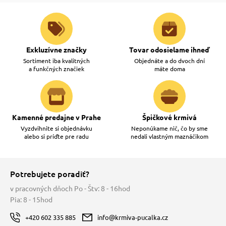
Exkluzívne značky
Tovar odosielame ihneď
Sortiment iba kvalitných
Objednáte a do dvoch dní
a funkčných značiek
máte doma
Kamenné predajne v Prahe
Špičkové krmivá
Vyzdvihnite si objednávku
Neponúkame nič, čo by sme
alebo si príďte pre radu
nedali vlastným maznáčikom
Potrebujete poradiť?
v pracovných dňoch Po - Štv: 8 - 16hod
Pia: 8 - 15hod
+420 602 335 885
info@krmiva-pucalka.cz