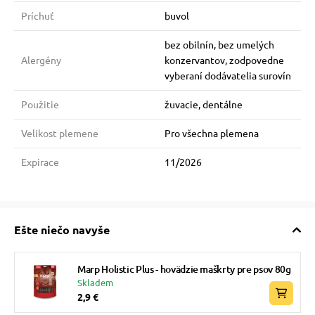
Príchuť
buvol
bez obilnín, bez umelých
Alergény
konzervantov, zodpovedne
vyberaní dodávatelia surovín
Použitie
žuvacie, dentálne
Velikost plemene
Pro všechna plemena
Expirace
11/2026
Ešte niečo navyše
Marp Holistic Plus - hovädzie maškrty pre psov 80g
Skladem
2,9 €