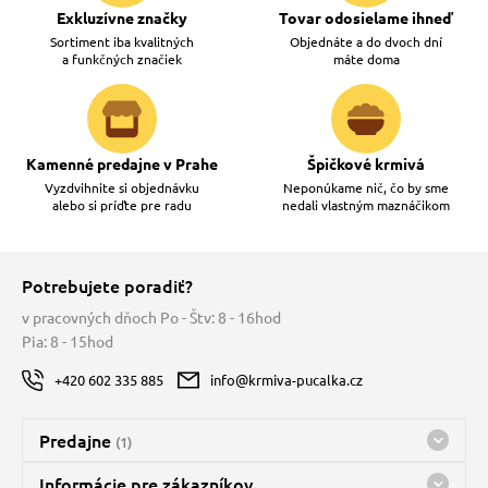
Exkluzívne značky
Tovar odosielame ihneď
Sortiment iba kvalitných
Objednáte a do dvoch dní
a funkčných značiek
máte doma
Kamenné predajne v Prahe
Špičkové krmivá
Vyzdvihnite si objednávku
Neponúkame nič, čo by sme
alebo si príďte pre radu
nedali vlastným maznáčikom
Potrebujete poradiť?
v pracovných dňoch Po - Štv: 8 - 16hod
Pia: 8 - 15hod
+420 602 335 885
info@krmiva-pucalka.cz
Predajne
(1)
Predajňa a sklad Kbely
Informácie pre zákazníkov