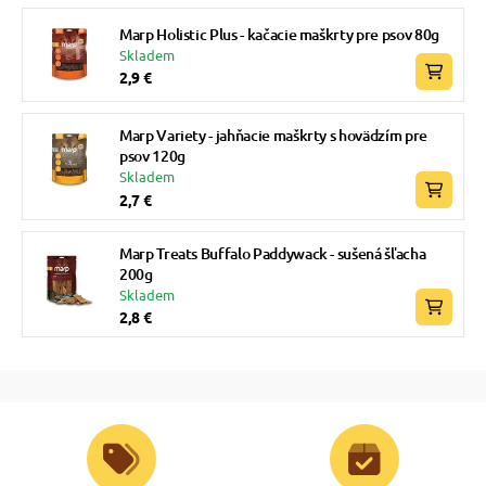
Marp Holistic Plus - kačacie maškrty pre psov 80g
Skladem
2,9 €
Marp Variety - jahňacie maškrty s hovädzím pre
psov 120g
Skladem
2,7 €
Marp Treats Buffalo Paddywack - sušená šľacha
200g
Skladem
2,8 €