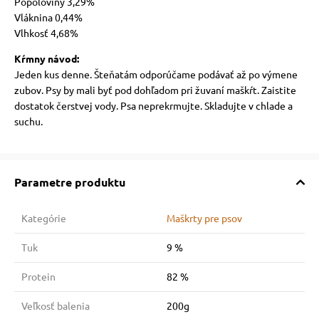
Popoloviny 3,29%
Vláknina 0,44%
Vlhkosť 4,68%
Kŕmny návod:
Jeden kus denne. Šteňatám odporúčame podávať až po výmene
zubov. Psy by mali byť pod dohľadom pri žuvaní maškŕt. Zaistite
dostatok čerstvej vody. Psa neprekrmujte. Skladujte v chlade a
suchu.
Parametre produktu
Kategórie
Maškrty pre psov
Tuk
9 %
Protein
82 %
Veľkosť balenia
200g