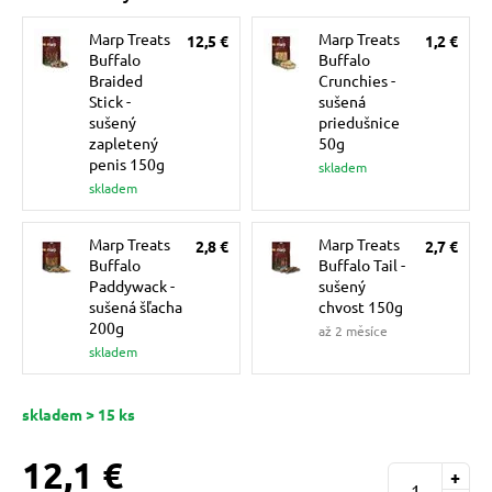
pre mačky
Marp Treats
Marp Treats
12,5 €
1,2 €
Buffalo
Buffalo
Braided
Crunchies -
 pre mačky
Stick -
sušená
sušený
priedušnice
zapletený
50g
ie podložky
penis 150g
skladem
skladem
vé poukazy
Marp Treats
Marp Treats
2,8 €
2,7 €
Buffalo
Buffalo Tail -
Paddywack -
sušený
sušená šľacha
chvost 150g
200g
až 2 měsíce
skladem
skladem > 15 ks
12,1 €
+