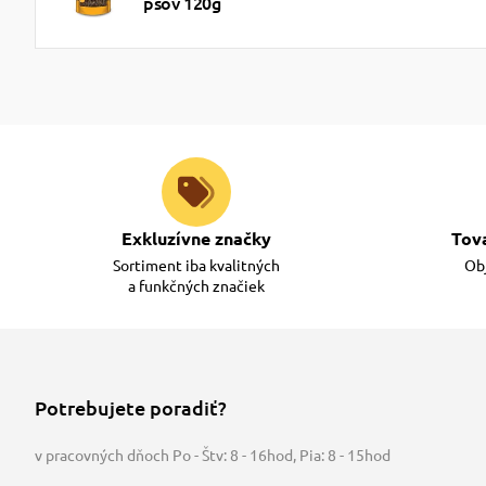
psov 120g
Exkluzívne značky
Tov
Sortiment iba kvalitných
Obj
a funkčných značiek
Potrebujete poradiť?
v pracovných dňoch Po - Štv: 8 - 16hod
,
Pia: 8 - 15hod