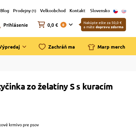
Blog
Prodejny
Velkoobchod
Kontakt
Slovensko
(1)
Nakúpte ešte za 50,0 €
Prihlásenie
0,0 €
0
a máte
dopravu zdarma
Výpredaj
Zachráň ma
Marp merch
yčinka zo želatíny S s kuracím
kové krmivo pre psov