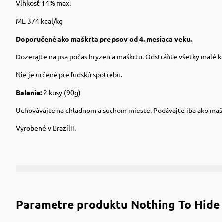
Vlhkosť 14% max.
ME 374 kcal/kg
Doporučené ako maškrta pre psov od 4. mesiaca veku.
Dozerajte na psa počas hryzenia maškrtu. Odstráňte všetky malé kú
Nie je určené pre ľudskú spotrebu.
Balenie:
2 kusy (90g)
Uchovávajte na chladnom a suchom mieste. Podávajte iba ako maš
Vyrobené v Brazílii.
Parametre produktu
Nothing To Hide 