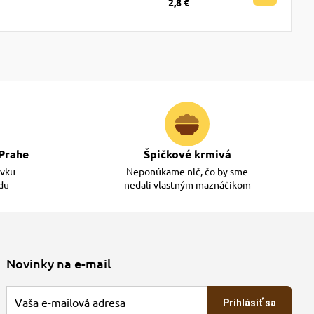
2,8 €
Prahe
Špičkové krmivá
ávku
Neponúkame nič, čo by sme
adu
nedali vlastným maznáčikom
Novinky na e-mail
Prihlásiť sa