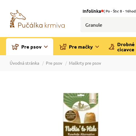
Infolinka
( Po - Štv: 8 - 16hod
Drobné
Pre psov
Pre mačky
cicavce
Úvodná stránka
Pre psov
Maškrty pre psov