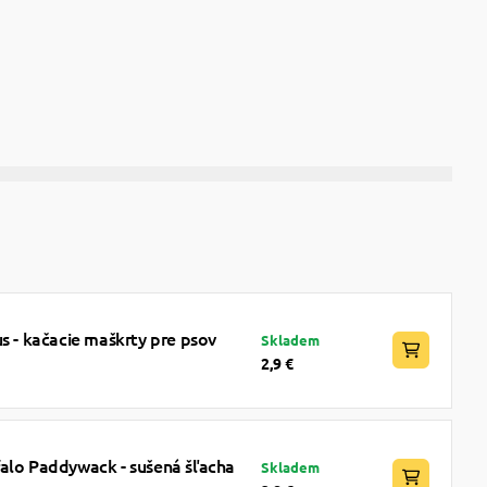
us - kačacie maškrty pre psov
Skladem
2,9 €
falo Paddywack - sušená šľacha
Skladem