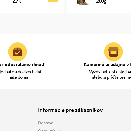
200g
2,7 €
ar odosielame ihneď
Kamenné predajne v 
ednáte a do dvoch dní
Vyzdvihnite si objedn
máte doma
alebo si príďte pre r
Informácie pre zákazníkov
Doprava
O spoločnosti