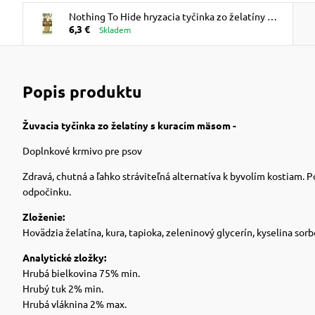
Nothing To Hide hryzacia tyčinka zo želatíny S s
6,3 €
kuracím mäsom 2ks
Skladem
Popis produktu
Žuvacia tyčinka zo želatíny s kuracím mäsom -
Doplnkové krmivo pre psov
Zdravá, chutná a ľahko stráviteľná alternatíva k byvolím kostiam. 
odpočinku.
Zloženie:
Hovädzia želatína, kura, tapioka, zeleninový glycerín, kyselina sor
Analytické zložky:
Hrubá bielkovina 75% min.
Hrubý tuk 2% min.
Hrubá vláknina 2% max.