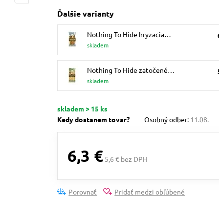
Ďalšie varianty
Nothing To Hide hryzacia…
skladem
Nothing To Hide zatočené…
skladem
skladem > 15 ks
Kedy dostanem tovar?
Osobný odber:
11.08.
6,3 €
5,6 € bez DPH
Porovnať
Pridať medzi obľúbené