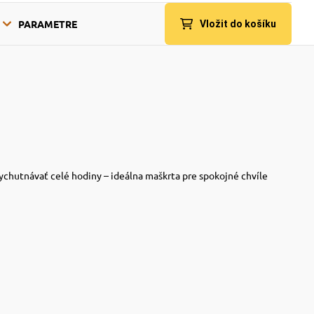
PARAMETRE
Vložit do košíku
vychutnávať celé hodiny – ideálna maškrta pre spokojné chvíle