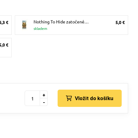
Nothing To Hide zatočené…
6,3 €
5,0 €
skladem
5,0 €
+
Vložit do košíku
-