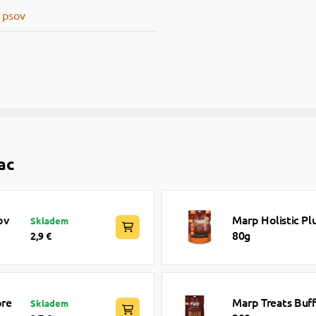
 psov
ac
ov
Marp Holistic Pl
Skladem
80g
2,9 €
pre
Marp Treats Buf
Skladem