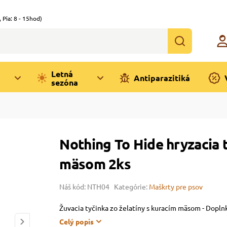
,
Pia: 8 - 15hod)
Letná
Antiparazitiká
sezóna
Nothing To Hide hryzacia t
mäsom 2ks
Náš kód: NTH04
Kategórie:
Maškrty pre psov
Žuvacia tyčinka zo želatíny s kuracím mäsom - Dopln
Celý popis