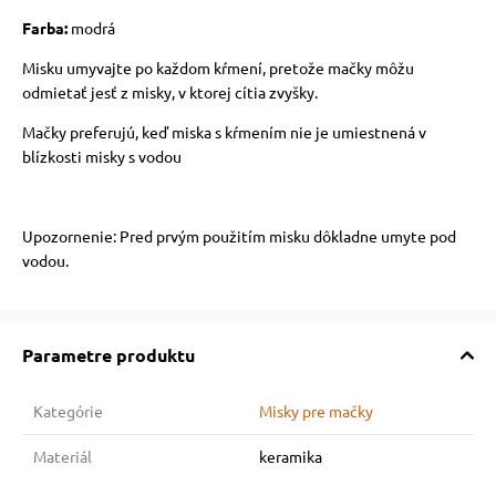
Farba:
modrá
vé poukazy
Misku umyvajte po každom kŕmení, pretože mačky môžu
odmietať jesť z misky, v ktorej cítia zvyšky.
Mačky preferujú, keď miska s kŕmením nie je umiestnená v
blízkosti misky s vodou
Upozornenie: Pred prvým použitím misku dôkladne umyte pod
vodou.
Parametre produktu
Kategórie
Misky pre mačky
Materiál
keramika