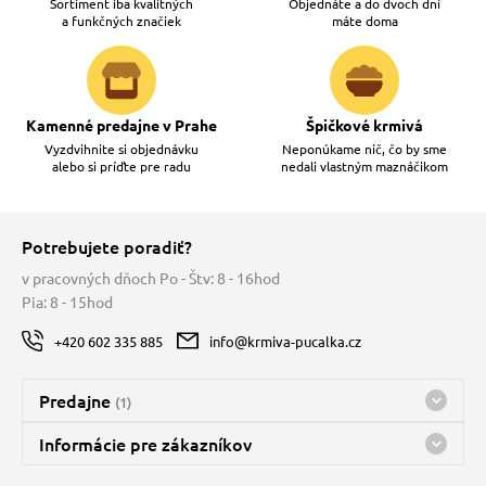
Sortiment iba kvalitných
Objednáte a do dvoch dní
a funkčných značiek
máte doma
Kamenné predajne v Prahe
Špičkové krmivá
Vyzdvihnite si objednávku
Neponúkame nič, čo by sme
alebo si príďte pre radu
nedali vlastným maznáčikom
Potrebujete poradiť?
v pracovných dňoch Po - Štv: 8 - 16hod
Pia: 8 - 15hod
+420 602 335 885
info@krmiva-pucalka.cz
Predajne
(1)
Predajňa a sklad Kbely
Informácie pre zákazníkov
Bohužiaľ, momentálne máme zatvorené
Doprava