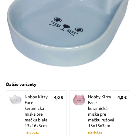
 prostriedky
 a vitamíny
 pre psov
pre psov
Ďalšie varianty
Nobby Kitty
Nobby Kitty
4,0 €
4,0 €
 pre psov
Face
Face
keramická
keramická
miska pre
miska pre
e pre psov
mačku biela
mačku ružová
13x16x3cm
13x16x3cm
na dotaz
na dotaz