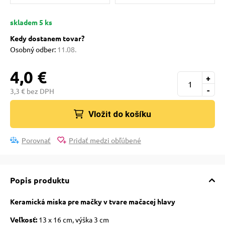
 a ohlávky
skladem 5 ks
Kedy dostanem tovar?
re psov
Osobný odber:
11.08.
4,0 €
my
+
-
3,3 € bez DPH
výcvik
Vložit do košíku
Porovnať
Pridať medzi obľúbené
osť
nie so psom
Popis produktu
Keramická miska pre mačky v tvare mačacej hlavy
Veľkosť:
13 x 16 cm, výška 3 cm