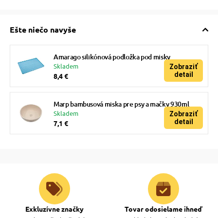
Ešte niečo navyše
Amarago silikónová podložka pod misky
Skladem
Zobraziť
detail
8,4 €
Marp bambusová miska pre psy a mačky 930ml
Skladem
Zobraziť
detail
7,1 €
Exkluzívne značky
Tovar odosielame ihneď