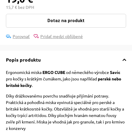
 a ohlávky
15,7 € bez DPH
Dotaz na produkt
re psov
Porovnať
Pridať medzi obľúbené
my
Popis produktu
výcvik
Ergonomická miska
ERGO CUBE
od německého výrobce
Savic
pro kočky s krátkým čumákem, jako jsou například
perské nebo
osť
britské kočky
.
Díky drážkovanému povrchu snadňuje přijímání potravy.
Praktická a pohodlná miska vyvinutá speciálně pro perské a
nie so psom
britské krátkosrsté kočky. Obzvláště je vhodná pro starší kočky a
kočky trpící artritidou. Díky plochým hranám nematou fousy
zvíře při krmení. Miska je vhodná jak pro granule, tak i pro krmivo
z konzervy