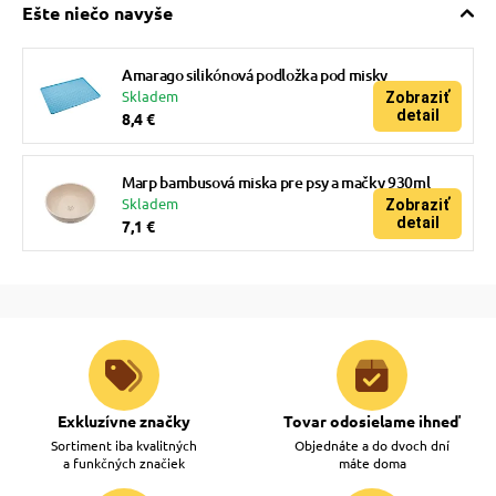
Ešte niečo navyše
Amarago silikónová podložka pod misky
Skladem
Zobraziť
detail
8,4 €
Marp bambusová miska pre psy a mačky 930ml
Skladem
Zobraziť
detail
7,1 €
Exkluzívne značky
Tovar odosielame ihneď
Sortiment iba kvalitných
Objednáte a do dvoch dní
a funkčných značiek
máte doma