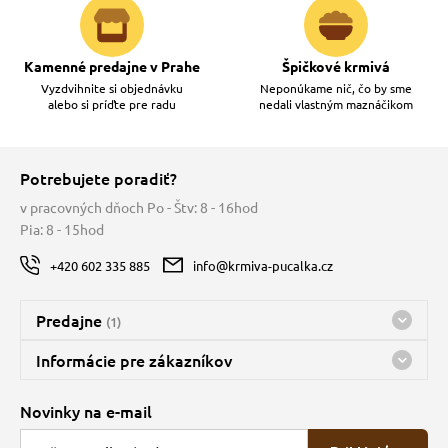
Kamenné predajne v Prahe
Špičkové krmivá
Vyzdvihnite si objednávku
Neponúkame nič, čo by sme
alebo si príďte pre radu
nedali vlastným maznáčikom
Potrebujete poradiť?
v pracovných dňoch Po - Štv: 8 - 16hod
Pia: 8 - 15hod
+420 602 335 885
info@krmiva-pucalka.cz
Predajne
(1)
Predajňa a sklad Kbely
Informácie pre zákazníkov
Bohužiaľ, momentálne máme zatvorené
Doprava
Novinky na e-mail
O spoločnosti