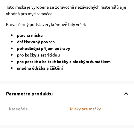
Tato miska je vyrobena ze zdravotně nezávadných materiálů a je
vé poukazy
vhodná pro mytí v myčce.
Barva: černý podstavec, krémově bílý vršek
plochá miska
drážkovaný povrch
pohodlnější příjem potravy
pro kočky s artritidou
pro perské a britské kočky s plochým čumáčkem
snadná údržba a čištění
Parametre produktu
Kategórie
Misky pre mačky