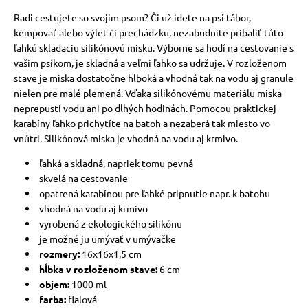
Radi cestujete so svojim psom? Či už idete na psí tábor,
kempovať alebo výlet či prechádzku, nezabudnite pribaliť túto
ľahkú skladaciu silikónovú misku. Výborne sa hodí na cestovanie s
vašim psíkom, je skladná a veľmi ľahko sa udržuje. V rozloženom
stave je miska dostatočne hlboká a vhodná tak na vodu aj granule
nielen pre malé plemená. Vďaka silikónovému materiálu miska
neprepustí vodu ani po dlhých hodinách. Pomocou praktickej
karabíny ľahko prichytíte na batoh a nezaberá tak miesto vo
vnútri. Silikónová miska je vhodná na vodu aj krmivo.
ľahká a skladná, napriek tomu pevná
skvelá na cestovanie
opatrená karabínou pre ľahké pripnutie napr. k batohu
vhodná na vodu aj krmivo
vyrobená z ekologického silikónu
je možné ju umývať v umývačke
rozmery:
16x16x1,5 cm
hĺbka v rozloženom stave:
6 cm
objem:
1000 ml
farba:
fialová