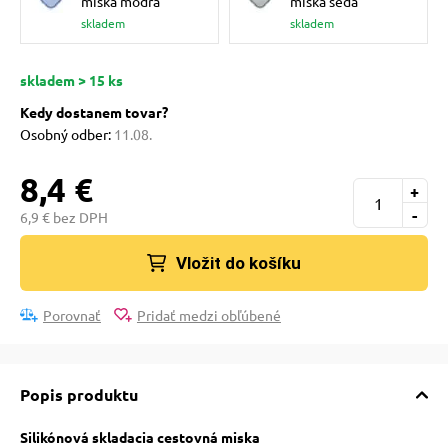
miska modrá
miska šedá
pre mačky
skladem
skladem
 pre mačky
skladem > 15 ks
Kedy dostanem tovar?
Osobný odber:
11.08.
ie podložky
8,4 €
+
vé poukazy
-
6,9 € bez DPH
Vložit do košíku
Porovnať
Pridať medzi obľúbené
Popis produktu
Silikónová skladacia cestovná miska