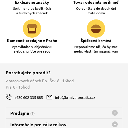
Exkluzívne značky
Tovar odosielame ihneď
Sortiment iba kvalitných
Objednáte a do dvoch dní
a funkčných značiek
máte doma
Kamenné predajne v Prahe
Špičkové krmivá
Vyzdvihnite si objednávku
Neponúkame nič, čo by sme
alebo si príďte pre radu
nedali vlastným maznáčikom
Potrebujete poradiť?
v pracovných dňoch Po - Štv: 8 - 16hod
Pia: 8 - 15hod
+420 602 335 885
info@krmiva-pucalka.cz
Predajne
(1)
Predajňa a sklad Kbely
Informácie pre zákazníkov