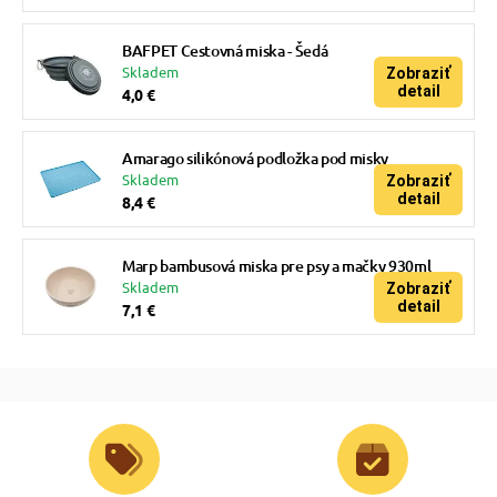
BAFPET Cestovná miska - Šedá
Skladem
Zobraziť
detail
4,0 €
Amarago silikónová podložka pod misky
Skladem
Zobraziť
detail
8,4 €
Marp bambusová miska pre psy a mačky 930ml
Skladem
Zobraziť
detail
7,1 €