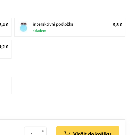
interaktivní podložka
8,4 €
5,8 €
skladem
9,2 €
+
Vložit do košíku