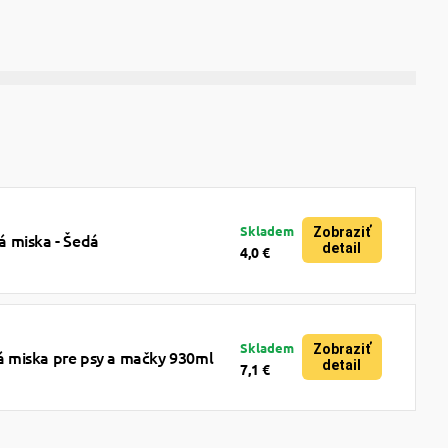
Skladem
Zobraziť
 miska - Šedá
detail
4,0 €
Skladem
Zobraziť
miska pre psy a mačky 930ml
detail
7,1 €