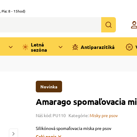
,
Pia: 8 - 15hod)
Letná
Antiparazitiká
sezóna
Novinka
Amarago spomaľovacia m
Náš kód: PU110
Kategórie:
Misky pre psov
Silikónová spomaľovacia miska pre psov
Celý popis