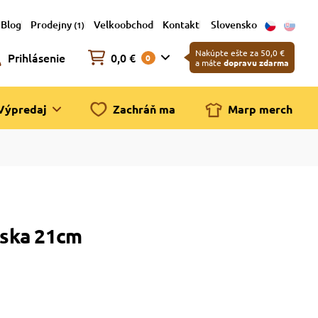
Blog
Prodejny
Velkoobchod
Kontakt
Slovensko
(1)
Nakúpte ešte za 50,0 €
Prihlásenie
0,0 €
0
a máte
dopravu zdarma
Výpredaj
Zachráň ma
Marp merch
iska 21cm