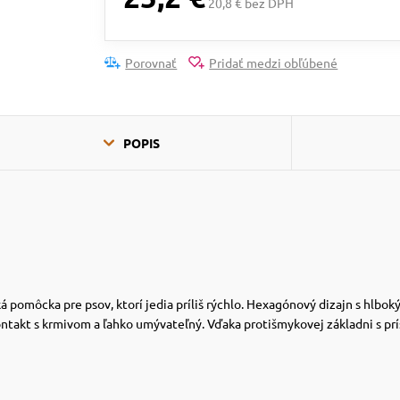
20,8 € bez DPH
Porovnať
Pridať medzi obľúbené
POPIS
á pomôcka pre psov, ktorí jedia príliš rýchlo. Hexagónový dizajn s hlb
kontakt s krmivom a ľahko umývateľný. Vďaka protišmykovej základni s pr