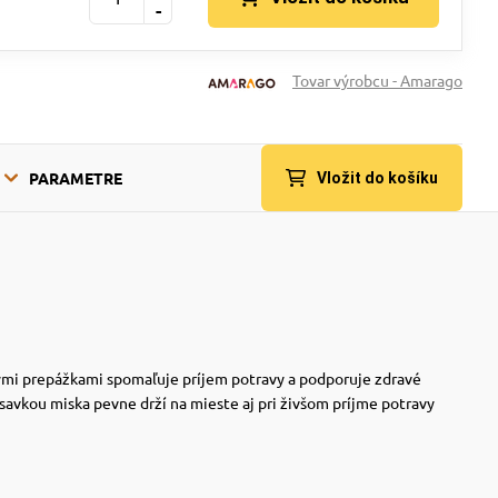
-
Tovar výrobcu - Amarago
PARAMETRE
Vložit do košíku
okými prepážkami spomaľuje príjem potravy a podporuje zdravé
ísavkou miska pevne drží na mieste aj pri živšom príjme potravy