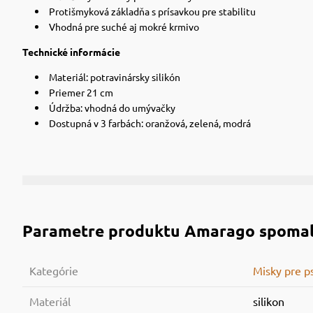
Protišmyková základňa s prísavkou pre stabilitu
Vhodná pre suché aj mokré krmivo
Technické informácie
Materiál: potravinársky silikón
Priemer 21 cm
Údržba: vhodná do umývačky
Dostupná v 3 farbách: oranžová, zelená, modrá
Parametre produktu
Amarago spomaľ
Kategórie
Misky pre p
Materiál
silikon