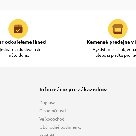
ar odosielame ihneď
Kamenné predajne v 
ednáte a do dvoch dní
Vyzdvihnite si objedn
máte doma
alebo si príďte pre r
Informácie pre zákazníkov
Doprava
O spoločnosti
Veľkoobchod
Obchodné podmienky
Kontakt