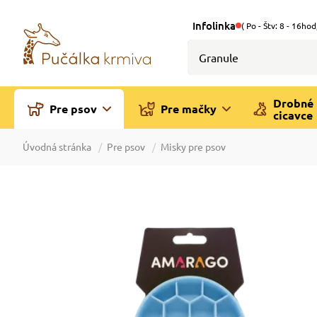
Infolinka
( Po - Štv: 8 - 16hod
Drobné
Pre psov
Pre mačky
cicavce
Úvodná stránka
Pre psov
Misky pre psov