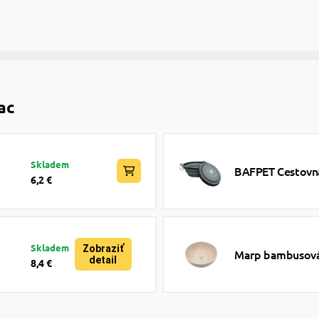
ac
Skladem
BAFPET Cestovná
6,2 €
Skladem
Zobraziť
Marp bambusová 
detail
8,4 €