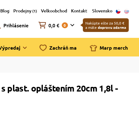
Blog
Prodejny
Velkoobchod
Kontakt
Slovensko
(1)
Nakúpte ešte za 50,0 €
Prihlásenie
0,0 €
0
a máte
dopravu zdarma
Výpredaj
Zachráň ma
Marp merch
 plast. opláštením 20cm 1,8l -