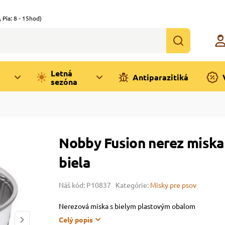
,
Pia: 8 - 15hod)
Letná
Antiparazitiká
sezóna
Nobby Fusion nerez miska s
biela
Náš kód: P10837
Kategórie:
Misky pre psov
Nerezová miska s bielym plastovým obalom
Celý popis