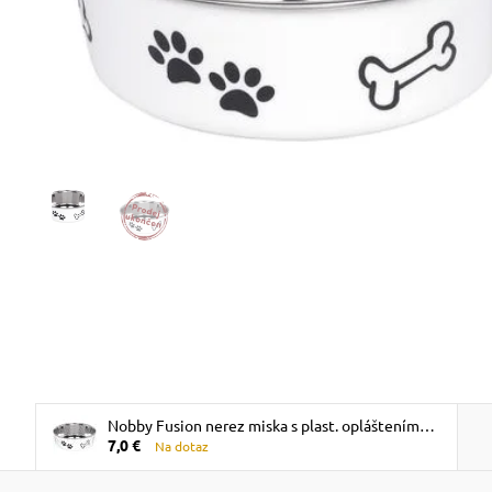
Nobby Fusion nerez miska s plast. opláštením
7,0 €
20cm 1,8l - biela
Na dotaz