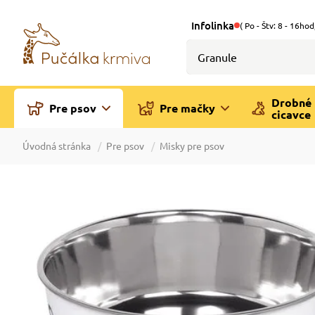
Infolinka
( Po - Štv: 8 - 16hod
Drobné
Pre psov
Pre mačky
cicavce
Úvodná stránka
Pre psov
Misky pre psov