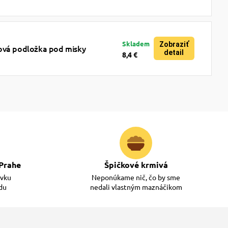
Skladem
Zobraziť
ová podložka pod misky
detail
8,4 €
Prahe
Špičkové krmivá
ávku
Neponúkame nič, čo by sme
adu
nedali vlastným maznáčikom