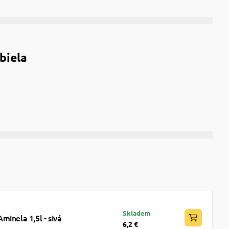
biela
Skladem
minela 1,5l - sivá
6,2 €