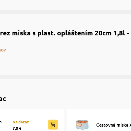
ez miska s plast. opláštením 20cm 1,8l - 
sov
ac
m
Na dotaz
Cestovná miska A
7,0 €