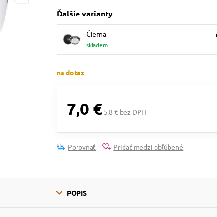
Ďalšie varianty
Čierna
skladem
na dotaz
7,0 €
5,8 € bez DPH
Porovnať
Pridať medzi obľúbené
POPIS