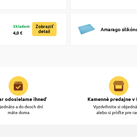
Skladem
Zobraziť
Amarago silikón
detail
4,0 €
ar odosielame ihneď
Kamenné predajne v 
ednáte a do dvoch dní
Vyzdvihnite si objedn
máte doma
alebo si príďte pre r