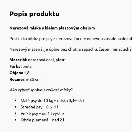
Popis produktu
Nerezová miska s bielym plastovým obalom
Praktická miska pre psy z nerezovej ocele napevno zasadená do o
Nerezový materiál je úplne bez chuti a zápachu, časom nenačucháva
Materiál:
nerezová oceľ, plast
Farba:
biela
Objem:
1,8 l
Rozmer:
ø 20 cm
Ako vybrať správnu veľkosť misky?
Malé psy do 10 kg – miska 0,3–0,5 l
Stredné psy – 0,6–1 l
Veľké psy – od 1 l vyššie
Obrie plemená – nad 2 l