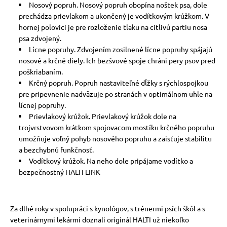
Nosový popruh. Nosový popruh obopína noštek psa, dole
prechádza prievlakom a ukončený je vodítkovým krúžkom. V
hornej polovici je pre rozloženie tlaku na citlivú partiu nosa
psa zdvojený.
Lícne popruhy. Zdvojením zosilnené lícne popruhy spájajú
nosové a krčné diely. Ich bezšvové spoje chráni pery psov pred
poškriabaním.
Krčný popruh. Popruh nastaviteľné dĺžky s rýchlospojkou
pre pripevnenie nadväzuje po stranách v optimálnom uhle na
lícnej popruhy.
Prievlakový krúžok. Prievlakový krúžok dole na
trojvrstvovom krátkom spojovacom mostíku krčného popruhu
umožňuje voľný pohyb nosového popruhu a zaisťuje stabilitu
a bezchybnú funkčnosť.
Vodítkový krúžok. Na neho dole pripájame vodítko a
bezpečnostný HALTI LINK
Za dlhé roky v spolupráci s kynológov, s trénermi psích škôl a s
veterinárnymi lekármi doznali originál HALTI už niekoľko