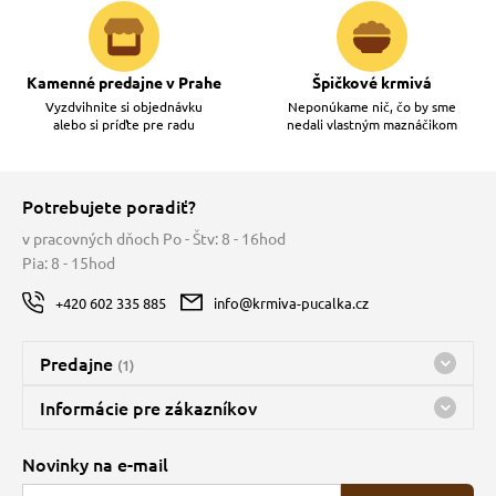
Kamenné predajne v Prahe
Špičkové krmivá
Vyzdvihnite si objednávku
Neponúkame nič, čo by sme
alebo si príďte pre radu
nedali vlastným maznáčikom
Potrebujete poradiť?
v pracovných dňoch Po - Štv: 8 - 16hod
Pia: 8 - 15hod
+420 602 335 885
info@krmiva-pucalka.cz
Predajne
(1)
Predajňa a sklad Kbely
Informácie pre zákazníkov
Bohužiaľ, momentálne máme zatvorené
Doprava
Novinky na e-mail
O spoločnosti