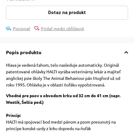
pre mačky
Dotaz na produkt
 pre mačky
Porovnať
Pridať medzi obľúbené
ie podložky
Popis produktu
vé poukazy
Hlava je vedená ťahom, telo nasleduje automaticky. Originál
patentované ohlávky HALTI vyrába veterinárny lekár a majiteľ
anglickej psie školy The Animal Behaviour pán Mugford už od
roku 1995. Ohlávka je v oblasti ňufáku vypolstrovaná.
Vhodné pre psov s obvodom krku od 32 cm do 41 cm (napr.
Westík, Šeltia pod.)
Princíp:
HALTI má spojovací bod medzi pánom a psom presunutý na
princípe konské uzdy z krku dopredu na ňufák