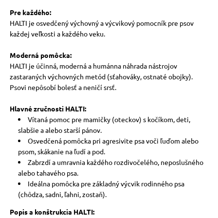
Pre každého:
HALTI je osvedčený výchovný a výcvikový pomocník pre psov
každej veľkosti a každého veku.
Moderná pomôcka:
HALTI je účinná, moderná a humánna náhrada nástrojov
zastaraných výchovných metód (sťahováky, ostnaté obojky).
Psovi nepôsobí bolesť a neničí srsť.
Hlavné zručnosti HALTI:
Vítaná pomoc pre mamičky (oteckov) s kočíkom, deti,
slabšie a alebo starší pánov.
Osvedčená pomôcka pri agresivite psa voči ľuďom alebo
psom, skákanie na ľudí a pod.
Zabrzdí a umravnia každého rozdivočelého, neposlušného
alebo tahavého psa.
Ideálna pomôcka pre základný výcvik rodinného psa
(chôdza, sadni, ľahni, zostaň).
Popis a
konštrukcia HALTI: