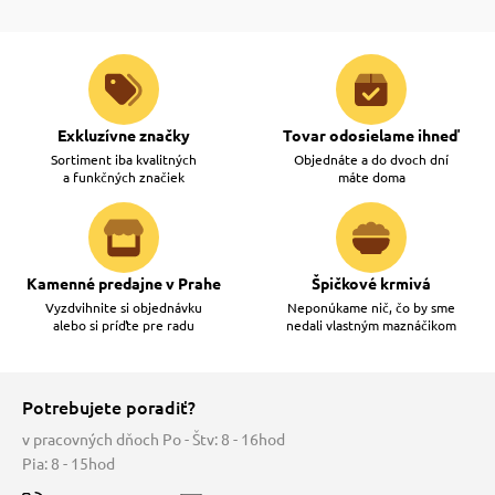
Exkluzívne značky
Tovar odosielame ihneď
Sortiment iba kvalitných
Objednáte a do dvoch dní
a funkčných značiek
máte doma
Kamenné predajne v Prahe
Špičkové krmivá
Vyzdvihnite si objednávku
Neponúkame nič, čo by sme
alebo si príďte pre radu
nedali vlastným maznáčikom
Potrebujete poradiť?
v pracovných dňoch Po - Štv: 8 - 16hod
Pia: 8 - 15hod