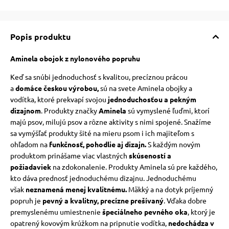
vé poukazy
Popis produktu
Aminela
obojok z nylonového popruhu
Keď sa snúbi jednoduchosť s kvalitou,
precíznou prácou
a
domáce českou výrobou
,
sú na svete Aminela obojky a
vodítka, ktoré prekvapí svojou
jednoduchosťou a pekným
dizajnom
. Produkty značky
Aminela
sú vymyslené ľuďmi, ktorí
majú psov, milujú psov a rôzne aktivity s nimi spojené.
Snažíme
sa vymýšľať produkty šité na mieru psom i ich majiteľom s
ohľadom na
funkčnosť, pohodlie aj dizajn.
S každým novým
produktom prinášame viac vlastných
skúseností a
požiadaviek
na zdokonalenie.
Produkty Aminela sú pre každého,
kto dáva prednosť jednoduchému dizajnu.
Jednoduchému
však
neznamená menej kvalitnému.
Mäkký a na dotyk príjemný
popruh je
pevný a kvalitny, precízne prešívaný
.
Vďaka dobre
premyslenému umiestnenie
špeciálneho pevného oka
, ktorý je
opatrený kovovým krúžkom na pripnutie vodítka,
nedochádza v