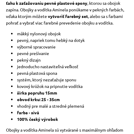
ťahu k zaťažovaniu pevné plastové spony
, ktorou sa obojok
zapína.
Obojky a vodítka Aminela ponúkame v pekných farbách,
vďaka ktorým môžete
vytvoriť farebný set
, alebo sa s farbami
pohrať a vybrať viac farebné prevedenie obojku a vodítka.
mäkký nylonový obojok
pevný, napriek tomu hebký na dotyk
výborné spracovanie
pevné prešívanie
pekný dizajn
jednoducho nastaviteľná veľkosť
pevná plastová spona
systém, ktorý nezaťažuje sponu
kovový krúžok na pripnutie vodítka
šírka popruhu 15mm
obvod krku: 25 - 35cm
vhodný pre malé a stredné plemená
farba - sivá
100% český výrobok
Obojky a vodítka Aminela sú vytvárané s maximálnym ohľadom