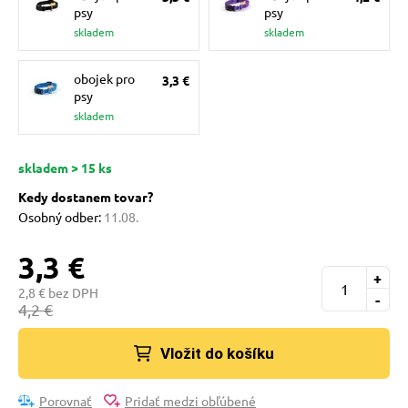
 a ohlávky
pre mačky
psy
psy
skladem
skladem
re psov
 pre mačky
obojek pro
3,3 €
psy
skladem
my
ie podložky
skladem > 15 ks
výcvik
vé poukazy
Kedy dostanem tovar?
Osobný odber:
11.08.
osť
3,3 €
+
2,8 € bez DPH
-
4,2 €
nie so psom
Vložit do košíku
Porovnať
Pridať medzi obľúbené