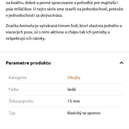
na kvalitu, dobré a pevné spracovanie a pohodlie pre majiteľa i
psie miláčikov. U tejto série sme stavili na jednoduchosť, pretože
v jednoduchosti sa skrýva krása.
Značka Aminela je vytváraná tímom ľudí, ktorí vlastnia jedného a
viacerých psov, sú s nimi aktívne a chápu tak ich potreby a
rešpektujú ich nároky.
Parametre produktu
Kategórie
Obojky
Farba
šedá
Šírka popruhu
15 mm
Typ
klasický se sponou