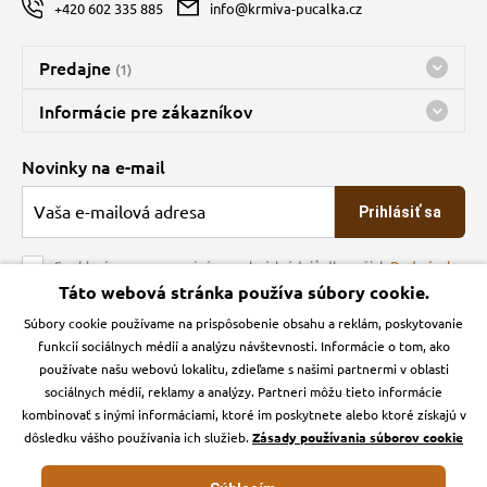
+420 602 335 885
info@krmiva-pucalka.cz
Predajne
(1)
Predajňa a sklad Kbely
Informácie pre zákazníkov
Bohužiaľ, momentálne máme zatvorené
Doprava
Novinky na e-mail
O spoločnosti
Prihlásiť sa
Veľkoobchod
Obchodné podmienky
Souhlasím se zpracováním osobních údajů dle našich
Podmínek
ochrany osobních údajů
Táto webová stránka používa súbory cookie.
Kontakt
Súbory cookie používame na prispôsobenie obsahu a reklám, poskytovanie
Krmiva Pučálka na sociálnych sieťach
Podmienky ochrany osobných údajov
funkcií sociálnych médií a analýzu návštevnosti. Informácie o tom, ako
Zásady používanie cookies a Google Analytics
používate našu webovú lokalitu, zdieľame s našimi partnermi v oblasti
Instagran
Facebook
sociálnych médií, reklamy a analýzy. Partneri môžu tieto informácie
kombinovať s inými informáciami, ktoré im poskytnete alebo ktoré získajú v
dôsledku vášho používania ich služieb.
Zásady používania súborov cookie