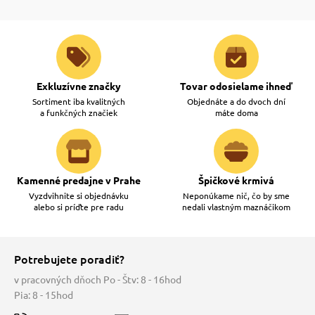
Exkluzívne značky
Tovar odosielame ihneď
Sortiment iba kvalitných
Objednáte a do dvoch dní
a funkčných značiek
máte doma
Kamenné predajne v Prahe
Špičkové krmivá
Vyzdvihnite si objednávku
Neponúkame nič, čo by sme
alebo si príďte pre radu
nedali vlastným maznáčikom
Potrebujete poradiť?
v pracovných dňoch Po - Štv: 8 - 16hod
Pia: 8 - 15hod