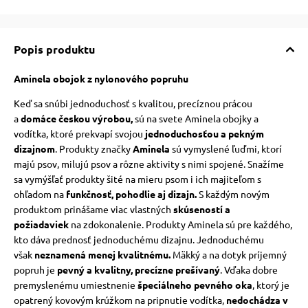
vé poukazy
Popis produktu
Aminela
obojok z nylonového popruhu
Keď sa snúbi jednoduchosť s kvalitou,
precíznou prácou
a
domáce českou výrobou
,
sú na svete Aminela obojky a
vodítka, ktoré prekvapí svojou
jednoduchosťou a pekným
dizajnom
. Produkty značky
Aminela
sú vymyslené ľuďmi, ktorí
majú psov, milujú psov a rôzne aktivity s nimi spojené.
Snažíme
sa vymýšľať produkty šité na mieru psom i ich majiteľom s
ohľadom na
funkčnosť, pohodlie aj dizajn.
S každým novým
produktom prinášame viac vlastných
skúseností a
požiadaviek
na zdokonalenie.
Produkty Aminela sú pre každého,
kto dáva prednosť jednoduchému dizajnu.
Jednoduchému
však
neznamená menej kvalitnému.
Mäkký a na dotyk príjemný
popruh je
pevný a kvalitny, precízne prešívaný
.
Vďaka dobre
premyslenému umiestnenie
špeciálneho pevného oka
, ktorý je
opatrený kovovým krúžkom na pripnutie vodítka,
nedochádza v