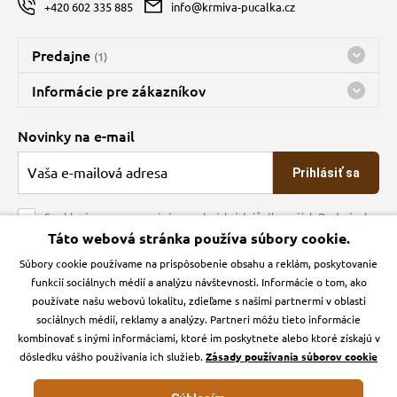
+420 602 335 885
info@krmiva-pucalka.cz
Predajne
(1)
Predajňa a sklad Kbely
Informácie pre zákazníkov
Bohužiaľ, momentálne máme zatvorené
Doprava
Novinky na e-mail
O spoločnosti
Prihlásiť sa
Veľkoobchod
Obchodné podmienky
Souhlasím se zpracováním osobních údajů dle našich
Podmínek
ochrany osobních údajů
Táto webová stránka používa súbory cookie.
Kontakt
Súbory cookie používame na prispôsobenie obsahu a reklám, poskytovanie
Krmiva Pučálka na sociálnych sieťach
Podmienky ochrany osobných údajov
funkcií sociálnych médií a analýzu návštevnosti. Informácie o tom, ako
Zásady používanie cookies a Google Analytics
používate našu webovú lokalitu, zdieľame s našimi partnermi v oblasti
Instagran
Facebook
sociálnych médií, reklamy a analýzy. Partneri môžu tieto informácie
kombinovať s inými informáciami, ktoré im poskytnete alebo ktoré získajú v
dôsledku vášho používania ich služieb.
Zásady používania súborov cookie