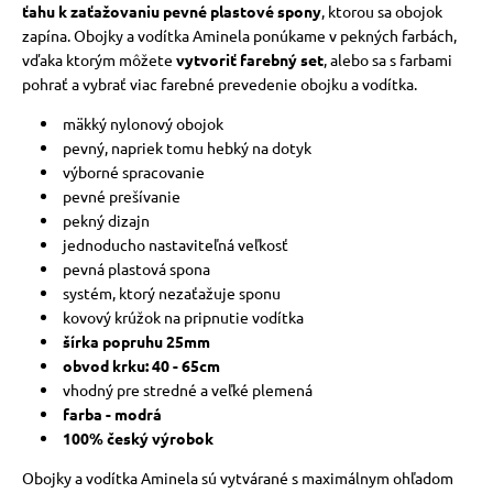
ťahu k zaťažovaniu pevné plastové spony
, ktorou sa obojok
zapína.
Obojky a vodítka Aminela ponúkame v pekných farbách,
vďaka ktorým môžete
vytvoriť farebný set
, alebo sa s farbami
pohrať a vybrať viac farebné prevedenie obojku a vodítka.
mäkký nylonový obojok
pevný, napriek tomu hebký na dotyk
výborné spracovanie
pevné prešívanie
pekný dizajn
jednoducho nastaviteľná veľkosť
pevná plastová spona
systém, ktorý nezaťažuje sponu
kovový krúžok na pripnutie vodítka
šírka popruhu 25mm
obvod krku: 40 - 65cm
vhodný pre stredné a veľké plemená
farba - modrá
100% český výrobok
Obojky a vodítka Aminela sú vytvárané s maximálnym ohľadom