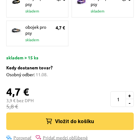
 a ohlávky
pre mačky
psy
psy
skladem
skladem
re psov
 pre mačky
obojek pro
4,7 €
psy
skladem
my
ie podložky
skladem > 15 ks
výcvik
vé poukazy
Kedy dostanem tovar?
Osobný odber:
11.08.
osť
4,7 €
+
3,9 € bez DPH
-
5,8 €
nie so psom
Vložit do košíku
Porovnať
Pridať medzi obľúbené