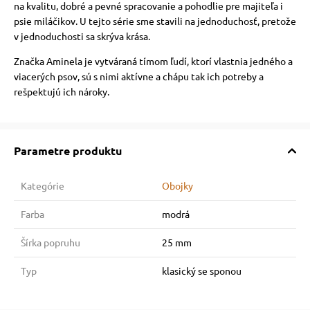
na kvalitu, dobré a pevné spracovanie a pohodlie pre majiteľa i
psie miláčikov. U tejto série sme stavili na jednoduchosť, pretože
v jednoduchosti sa skrýva krása.
Značka Aminela je vytváraná tímom ľudí, ktorí vlastnia jedného a
viacerých psov, sú s nimi aktívne a chápu tak ich potreby a
rešpektujú ich nároky.
Parametre produktu
Kategórie
Obojky
Farba
modrá
Šírka popruhu
25 mm
Typ
klasický se sponou