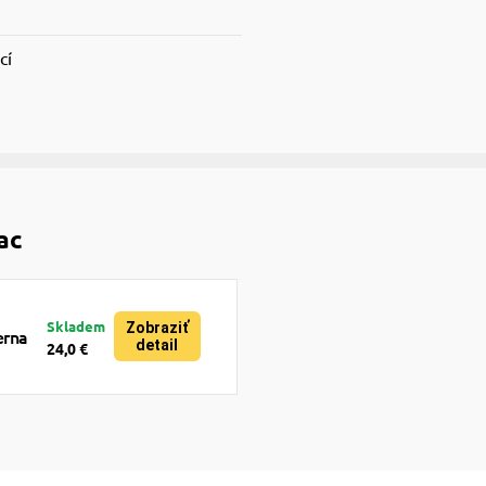
cí
ac
Skladem
Zobraziť
erna
detail
24,0 €