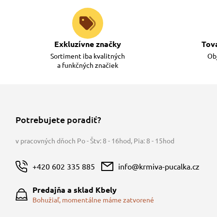
Exkluzívne značky
Tov
Sortiment iba kvalitných
Obj
a funkčných značiek
Potrebujete poradiť?
v pracovných dňoch Po - Štv: 8 - 16hod
,
Pia: 8 - 15hod
+420 602 335 885
info@krmiva-pucalka.cz
Predajňa a sklad Kbely
Bohužiaľ, momentálne máme zatvorené