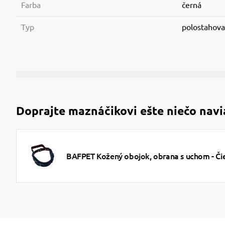
Farba
černá
Typ
polostahova
Doprajte maznáčikovi ešte niečo navi
BAFPET Kožený obojok, obrana s uchom - Či