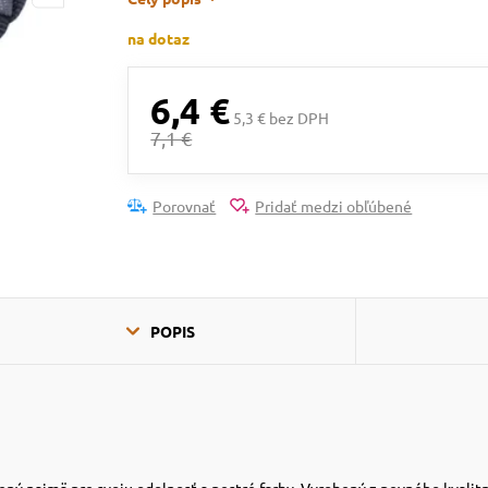
na dotaz
6,4 €
5,3 € bez DPH
7,1 €
Porovnať
Pridať medzi obľúbené
POPIS
ený najmä pre svoju odolnosť a pestré farby. Vyrobený z pevného kvali