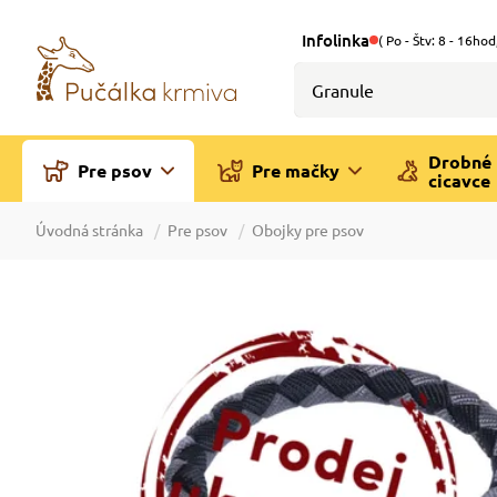
Infolinka
( Po - Štv: 8 - 16hod
Drobné
Pre psov
Pre mačky
cicavce
Úvodná stránka
Pre psov
Obojky pre psov