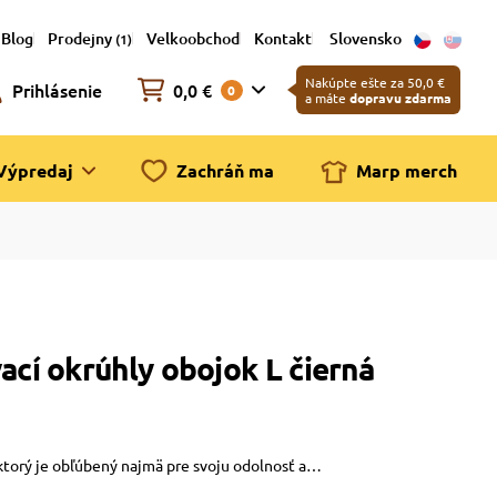
Blog
Prodejny
Velkoobchod
Kontakt
Slovensko
(1)
Nakúpte ešte za 50,0 €
Prihlásenie
0,0 €
0
a máte
dopravu zdarma
Výpredaj
Zachráň ma
Marp merch
í okrúhly obojok L čierná
ktorý je obľúbený najmä pre svoju odolnosť a…