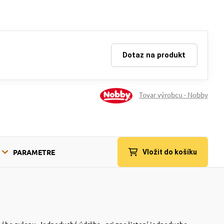
Dotaz na produkt
Tovar výrobcu - Nobby
PARAMETRE
Vložit do košíku
tného nylonu. Jednoduchá údržba - pri znečistení jednoducho