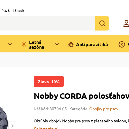
,
Pia: 8 - 15hod)
Letná
Antiparazitiká
sezóna
Zľava -10%
Nobby CORDA polosťahovac
Náš kód: 80704-05
Kategórie:
Obojky pre psov
Okrúhly obojok Nobby pre psov z pleteného nylonu, 
Celý popis