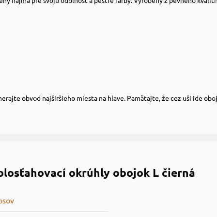
rajte obvod najširšieho miesta na hlave. Pamätajte, že cez uši ide obojo
osťahovací okrúhly obojok L čierná
psov