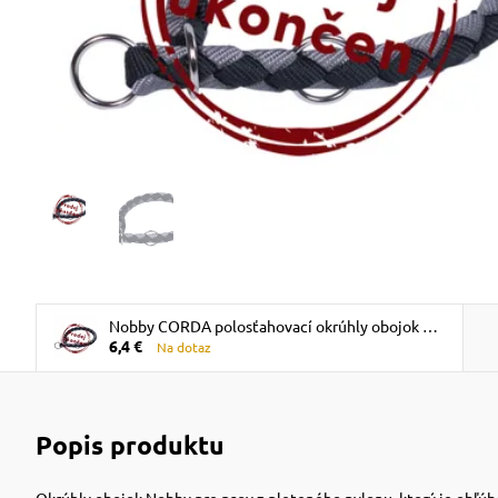
Nobby CORDA polosťahovací okrúhly obojok L
6,4 €
čierná
Na dotaz
Popis produktu
Okrúhly obojok Nobby pre psov z pleteného nylonu, ktorý je obľúb