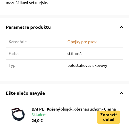
maznáčikovi šetrnejšie.
Parametre produktu
Kategórie
Obojky pre psov
Farba
stříbrná
Typ
polostahovací, kovový
Ešte niečo navyše
BAFPET Kožený obojok, obrana s uchom - Čierna
Skladem
Zobraziť
detail
24,0 €