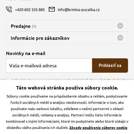
+420 602 335 885
info@krmiva-pucalka.cz
Predajne
(1)
Predajňa a sklad Kbely
Informácie pre zákazníkov
Bohužiaľ, momentálne máme zatvorené
Doprava
Novinky na e-mail
O spoločnosti
Prihlásiť sa
Veľkoobchod
Obchodné podmienky
Souhlasím se zpracováním osobních údajů dle našich
Podmínek
ochrany osobních údajů
Táto webová stránka používa súbory cookie.
Kontakt
Súbory cookie používame na prispôsobenie obsahu a reklám, poskytovanie
Krmiva Pučálka na sociálnych sieťach
Podmienky ochrany osobných údajov
funkcií sociálnych médií a analýzu návštevnosti. Informácie o tom, ako
Zásady používanie cookies a Google Analytics
používate našu webovú lokalitu, zdieľame s našimi partnermi v oblasti
Instagran
Facebook
sociálnych médií, reklamy a analýzy. Partneri môžu tieto informácie
kombinovať s inými informáciami, ktoré im poskytnete alebo ktoré získajú v
dôsledku vášho používania ich služieb.
Zásady používania súborov cookie