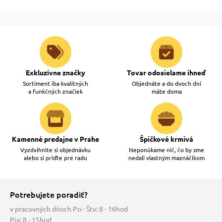
Exkluzívne značky
Tovar odosielame ihneď
Sortiment iba kvalitných
Objednáte a do dvoch dní
a funkčných značiek
máte doma
Kamenné predajne v Prahe
Špičkové krmivá
Vyzdvihnite si objednávku
Neponúkame nič, čo by sme
alebo si príďte pre radu
nedali vlastným maznáčikom
Potrebujete poradiť?
v pracovných dňoch Po - Štv: 8 - 16hod
Pia: 8 - 15hod