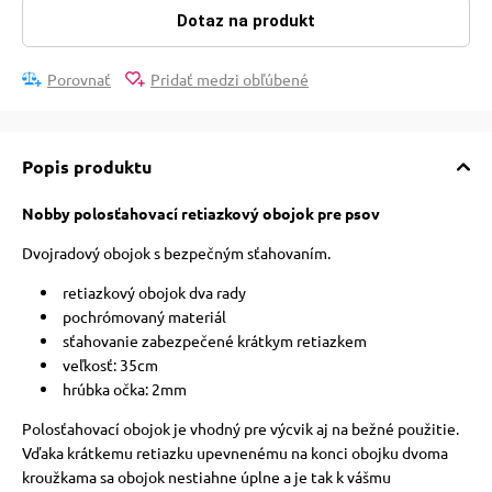
pre mačky
Dotaz na produkt
Porovnať
Pridať medzi obľúbené
 pre mačky
ie podložky
Popis produktu
Nobby polosťahovací retiazkový obojok pre psov
vé poukazy
Dvojradový obojok s bezpečným sťahovaním.
retiazkový obojok dva rady
pochrómovaný materiál
sťahovanie zabezpečené krátkym retiazkem
veľkosť: 35cm
hrúbka očka: 2mm
Polosťahovací obojok je vhodný pre výcvik aj na bežné použitie.
Vďaka krátkemu retiazku upevnenému na konci obojku dvoma
kroužkama sa obojok nestiahne úplne a je tak k vášmu