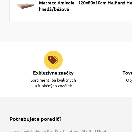
Matrace Aminela - 120x80x10cm Half and Hal
hnedá/béžová
Exkluzívne značky
Tov
Sortiment iba kvalitných
Obj
a funkčných značiek
Potrebujete poradiť?
v pracovných dňoch Po - Štv: 8 - 16hod
,
Pia: 8 - 15hod