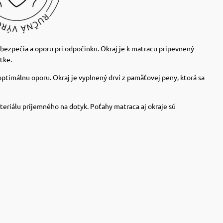
ezpečia a oporu pri odpočinku. Okraj je k matracu pripevnený
tke.
timálnu oporu. Okraj je vyplnený drví z pamäťovej peny, ktorá sa
riálu príjemného na dotyk. Poťahy matraca aj okraje sú