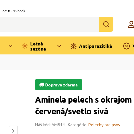
,
Pia: 8 - 15hod)
Letná
Antiparazitiká
sezóna
Doprava zdarma
Aminela pelech s okrajom 
červená/svetlo sivá
Náš kód: AM814
Kategórie:
Pelechy pre psov