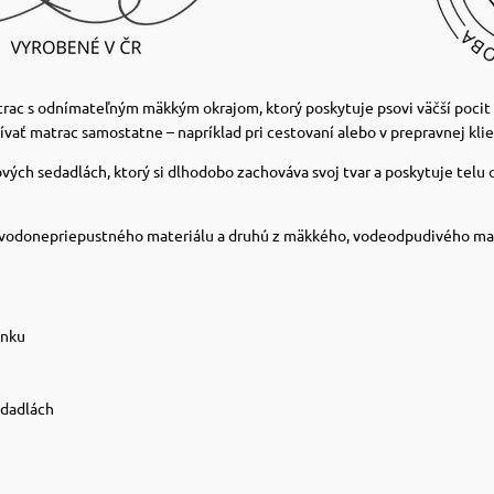
c s odnímateľným mäkkým okrajom, ktorý poskytuje psovi väčší pocit b
ať matrac samostatne – napríklad pri cestovaní alebo v prepravnej klie
h sedadlách, ktorý si dlhodobo zachováva svoj tvar a poskytuje telu op
z vodonepriepustného materiálu a druhú z mäkkého, vodeodpudivého mate
inku
edadlách