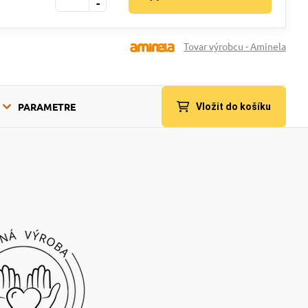
-
Tovar výrobcu - Aminela
PARAMETRE
Vložit do košíku