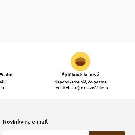
Prahe
Špičkové krmivá
ávku
Neponúkame nič, čo by sme
adu
nedali vlastným maznáčikom
Novinky na e-mail