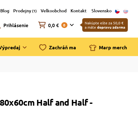
Blog
Prodejny
Velkoobchod
Kontakt
Slovensko
(1)
Nakúpte ešte za 50,0 €
Prihlásenie
0,0 €
0
a máte
dopravu zdarma
Výpredaj
Zachráň ma
Marp merch
80x60cm Half and Half -