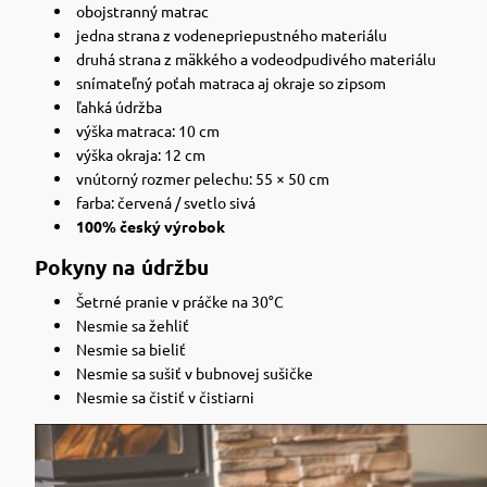
obojstranný matrac
jedna strana z vodenepriepustného materiálu
druhá strana z mäkkého a vodeodpudivého materiálu
snímateľný poťah matraca aj okraje so zipsom
ľahká údržba
výška matraca: 10 cm
výška okraja: 12 cm
vnútorný rozmer pelechu: 55 × 50 cm
farba: červená / svetlo sivá
100% český výrobok
Pokyny na údržbu
Šetrné pranie v práčke na 30°C
Nesmie sa žehliť
Nesmie sa bieliť
Nesmie sa sušiť v bubnovej sušičke
Nesmie sa čistiť v čistiarni