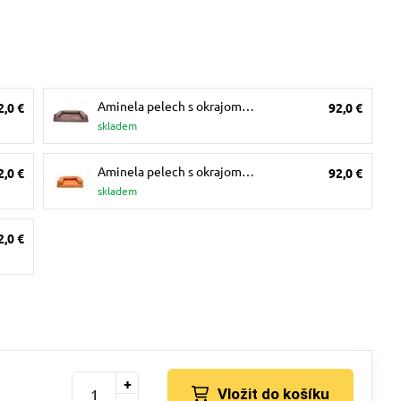
Aminela pelech s okrajom…
2,0 €
92,0 €
skladem
Aminela pelech s okrajom…
2,0 €
92,0 €
skladem
2,0 €
+
Vložit do košíku