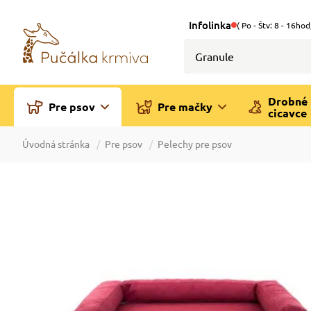
Infolinka
( Po - Štv: 8 - 16hod
Drobné
Pre psov
Pre mačky
cicavce
Úvodná stránka
Pre psov
Pelechy pre psov