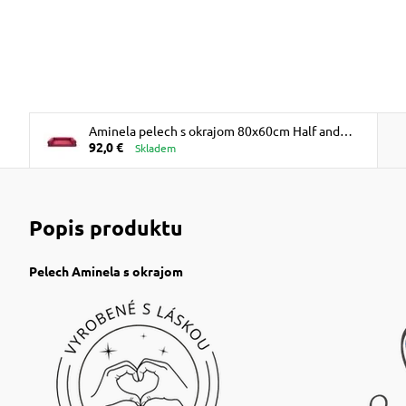
Aminela pelech s okrajom 80x60cm Half and
92,0 €
Half - červená/svetlo sivá
Skladem
Popis produktu
Pelech Aminela s okrajom