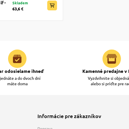
f -
Skladem
63,6 €
ar odosielame ihneď
Kamenné predajne v 
ednáte a do dvoch dní
Vyzdvihnite si objedn
máte doma
alebo si príďte pre r
Informácie pre zákazníkov
Doprava