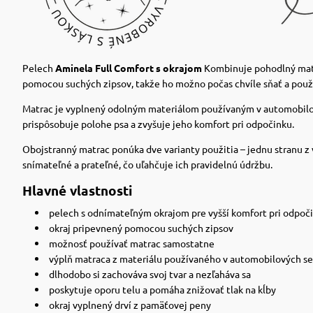
Pelech
Aminela Full Comfort s okrajom
Kombinuje pohodlný matra
pomocou suchých zipsov, takže ho možno počas chvíle sňať a použív
Matrac je vyplnený odolným materiálom používaným v automobilovýc
prispôsobuje polohe psa a zvyšuje jeho komfort pri odpočinku.
Obojstranný matrac ponúka dve varianty použitia – jednu stranu 
snímateľné a prateľné, čo uľahčuje ich pravidelnú údržbu.
Hlavné vlastnosti
pelech s odnímateľným okrajom pre vyšší komfort pri odpoč
okraj pripevnený pomocou suchých zipsov
možnosť používať matrac samostatne
výplň matraca z materiálu používaného v automobilových s
dlhodobo si zachováva svoj tvar a nezľaháva sa
poskytuje oporu telu a pomáha znižovať tlak na kĺby
okraj vyplnený drví z pamäťovej peny