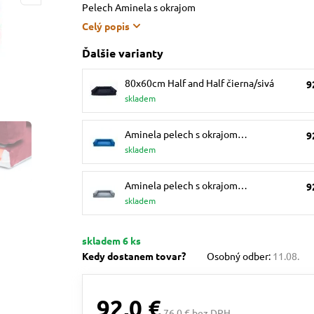
Pelech Aminela s okrajom
Celý popis
Ďalšie varianty
80x60cm Half and Half čierna/sivá
9
skladem
Aminela pelech s okrajom…
9
skladem
Aminela pelech s okrajom…
9
skladem
skladem 6 ks
Kedy dostanem tovar?
Osobný odber:
11.08.
92,0 €
76,0 € bez DPH