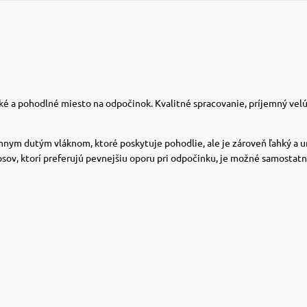
ké a pohodlné miesto na odpočinok. Kvalitné spracovanie, príjemný velú
ym dutým vláknom, ktoré poskytuje pohodlie, ale je zároveň ľahký a um
 psov, ktorí preferujú pevnejšiu oporu pri odpočinku, je možné samostat