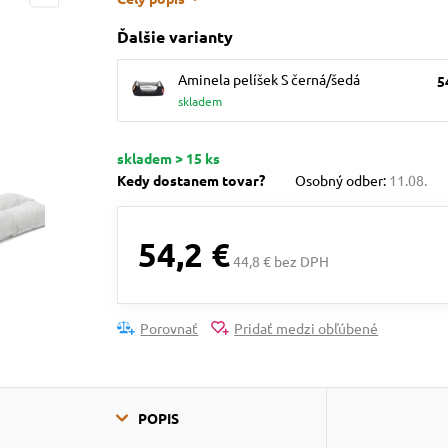
Ďalšie varianty
Aminela pelíšek S černá/šedá
5
skladem
skladem > 15 ks
Kedy dostanem tovar?
Osobný odber:
11.08.
54,2 €
44,8 € bez DPH
Porovnať
Pridať medzi obľúbené
POPIS