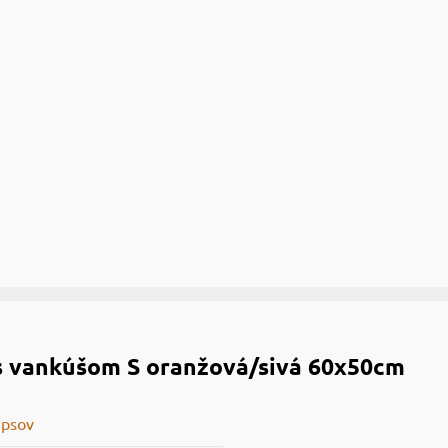
s vankúšom S ​​oranžová/sivá 60x50cm
 psov