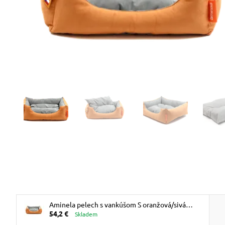
Aminela pelech s vankúšom S ​​oranžová/sivá
54,2 €
60x50cm
Skladem