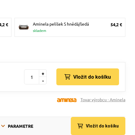
Aminela pelíšek S hnědá/šedá
4,2 €
54,2 €
skladem
+
Vložit do košíku
-
Tovar výrobcu - Aminela
PARAMETRE
Vložit do košíku