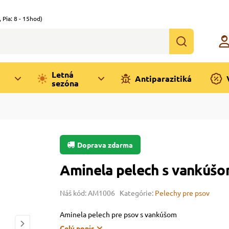
,
Pia: 8 - 15hod)
Letná
Antiparazitiká
sezóna
Doprava zdarma
Aminela pelech s vankúšom
Náš kód: AM1006
Kategórie:
Pelechy pre psov
Aminela pelech pre psov s vankúšom
Celý popis