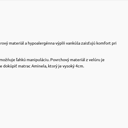
rový materiál a hypoalergénna výplň vankúša zaisťujú komfort pri
ožňuje ľahkú manipuláciu. Povrchový materiál z velúru je
ne dokúpiť matrac Aminela, ktorý je vysoký 4cm.