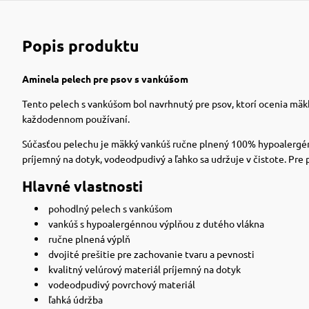
Popis produktu
Aminela pelech pre psov s vankúšom
Tento pelech s vankúšom bol navrhnutý pre psov, ktorí ocenia mäk
každodennom používaní.
Súčasťou pelechu je mäkký vankúš ručne plnený 100% hypoalergénn
príjemný na dotyk, vodeodpudivý a ľahko sa udržuje v čistote. Pre
Hlavné vlastnosti
pohodlný pelech s vankúšom
vankúš s hypoalergénnou výplňou z dutého vlákna
ručne plnená výplň
dvojité prešitie pre zachovanie tvaru a pevnosti
kvalitný velúrový materiál príjemný na dotyk
vodeodpudivý povrchový materiál
ľahká údržba