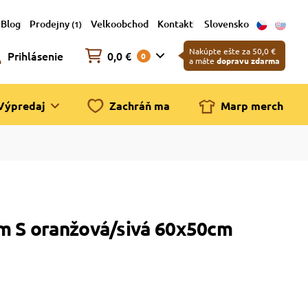
Blog
Prodejny
Velkoobchod
Kontakt
Slovensko
(1)
Nakúpte ešte za 50,0 €
Prihlásenie
0,0 €
0
a máte
dopravu zdarma
Výpredaj
Zachráň ma
Marp merch
 S ​​oranžová/sivá 60x50cm