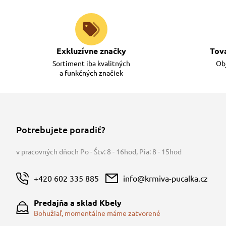
Exkluzívne značky
Tov
Sortiment iba kvalitných
Obj
a funkčných značiek
Potrebujete poradiť?
v pracovných dňoch Po - Štv: 8 - 16hod
,
Pia: 8 - 15hod
+420 602 335 885
info@krmiva-pucalka.cz
Predajňa a sklad Kbely
Bohužiaľ, momentálne máme zatvorené