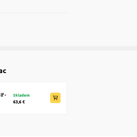
ac
f -
Skladem
63,6 €