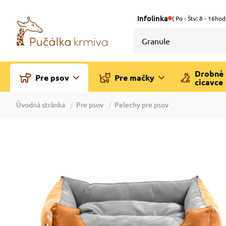
Infolinka
( Po - Štv: 8 - 16hod
Drobné
Pre psov
Pre mačky
cicavce
Úvodná stránka
Pre psov
Pelechy pre psov