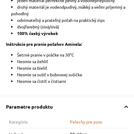
jeden materiál perfektne pevný a vodonepriepustný
druhý materiál je vodeodpudivý, mäkký a veľmi príjemný a
pohodlný
odnímateľný a prateľný poťah na praktický zips
dvojfarebný (sivá/sivá)
100% český výrobok
Inštrukcie pre pranie poťahov Aminela:
Šetrné pranie v práčke na 30°C
Nesmie sa žehliť
Nesmie sa bieliť
Nesmie sa sušiť v bubnovej sušičke
Nesmie sa čistiť v čistiarni
Parametre produktu
Kategórie
Pelechy pre psov