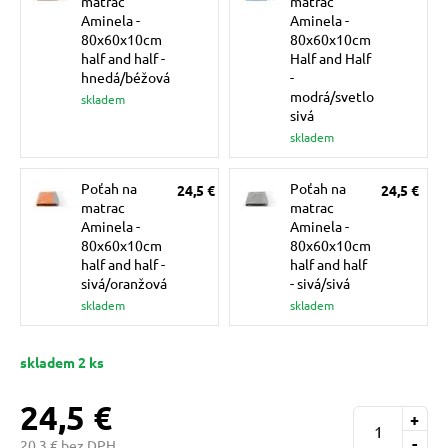
matrac
matrac
pre mačky
Aminela -
Aminela -
80x60x10cm
80x60x10cm
half and half -
Half and Half
hnedá/béžová
-
 pre mačky
modrá/svetlo
skladem
sivá
skladem
ie podložky
Poťah na
Poťah na
24,5 €
24,5 €
matrac
matrac
vé poukazy
Aminela -
Aminela -
80x60x10cm
80x60x10cm
half and half -
half and half
sivá/oranžová
- sivá/sivá
skladem
skladem
skladem 2 ks
24,5 €
+
-
20,3 € bez DPH