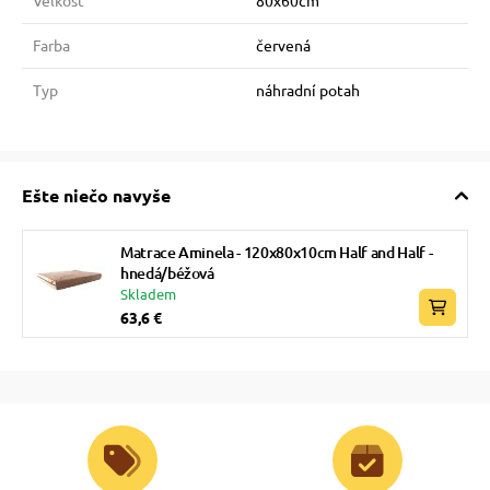
Veľkosť
80x60cm
Farba
červená
Typ
náhradní potah
Ešte niečo navyše
Matrace Aminela - 120x80x10cm Half and Half -
hnedá/béžová
Skladem
63,6 €