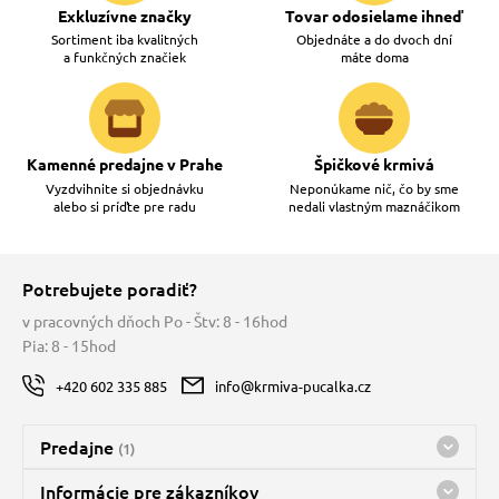
Exkluzívne značky
Tovar odosielame ihneď
Sortiment iba kvalitných
Objednáte a do dvoch dní
a funkčných značiek
máte doma
Kamenné predajne v Prahe
Špičkové krmivá
Vyzdvihnite si objednávku
Neponúkame nič, čo by sme
alebo si príďte pre radu
nedali vlastným maznáčikom
Potrebujete poradiť?
v pracovných dňoch Po - Štv: 8 - 16hod
Pia: 8 - 15hod
+420 602 335 885
info@krmiva-pucalka.cz
Predajne
(1)
Predajňa a sklad Kbely
Informácie pre zákazníkov