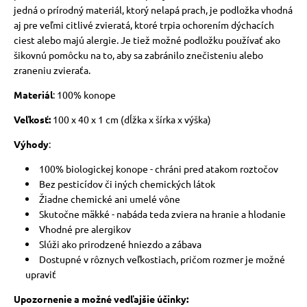
jedná o prírodný materiál, ktorý nelapá prach, je podložka vhodná
aj pre veľmi citlivé zvieratá, ktoré trpia ochorením dýchacích
ciest alebo majú alergie.
Je tiež možné podložku používať ako
šikovnú pomôcku na to, aby sa zabránilo znečisteniu alebo
zraneniu zvieraťa.
Materiál
: 100% konope
Veľkosť:
100 x 40 x 1 cm (dĺžka x šírka x výška)
Výhody
:
100% biologickej konope - chráni pred atakom roztočov
Bez pesticídov či iných chemických látok
Žiadne chemické ani umelé vône
Skutočne mäkké - nabáda teda zviera na hranie a hlodanie
Vhodné pre alergikov
Slúži ako prirodzené hniezdo a zábava
Dostupné v rôznych veľkostiach, pričom rozmer je možné
upraviť
Upozornenie a možné vedľajšie účinky: