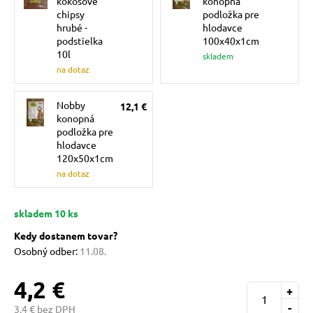
kokosové
konopná
 a ohlávky
pre mačky
chipsy
podložka pre
hrubé -
hlodavce
podstielka
100x40x1cm
10l
re psov
 pre mačky
skladem
na dotaz
my
ie podložky
Nobby
12,1 €
konopná
podložka pre
hlodavce
výcvik
vé poukazy
120x50x1cm
na dotaz
osť
skladem 10 ks
Kedy dostanem tovar?
nie so psom
Osobný odber:
11.08.
4,2 €
+
-
3,4 € bez DPH