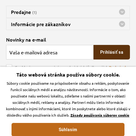
Predajne
(1)
Predajňa a sklad Kbely
Informácie pre zákazníkov
Bohužiaľ, momentálne máme zatvorené
Doprava
Novinky na e-mail
O spoločnosti
Prihlásiť sa
Veľkoobchod
Obchodné podmienky
Souhlasím se zpracováním osobních údajů dle našich
Podmínek
ochrany osobních údajů
Táto webová stránka používa súbory cookie.
Kontakt
Súbory cookie používame na prispôsobenie obsahu a reklám, poskytovanie
Krmiva Pučálka na sociálnych sieťach
Podmienky ochrany osobných údajov
funkcií sociálnych médií a analýzu návštevnosti. Informácie o tom, ako
Zásady používanie cookies a Google Analytics
používate našu webovú lokalitu, zdieľame s našimi partnermi v oblasti
Instagran
Facebook
sociálnych médií, reklamy a analýzy. Partneri môžu tieto informácie
kombinovať s inými informáciami, ktoré im poskytnete alebo ktoré získajú v
dôsledku vášho používania ich služieb.
Zásady používania súborov cookie
Súhlasím
Krmiva-pucalka.sk © 2026. Webdesign
Litvanyi.sk
.