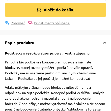
vé poukazy
Vložit do košíku
Porovnať
Pridať medzi obľúbené
Popis produktu
Podstielka s vysokou absorpciou vlhkosti a zápachu
Prírodná bio podložka z konope pre hlodavce a iné malé
hlodavce, ktorej rozmery môžete podľa ľubovôle upraviť.
Podložky nie sú ošetrené pesticídmi ani inými chemickými
látkami. Podložku po jej použití je možné kompostovať.
Vďaka mäkkým vláknam bude hlodavec milovať hranie a
odpočinok na tejto podložke.
Konopné podložky slúžia u malých
zvierat aj ako prirodzený materiál vhodný na budovanie
hniezda.
Z podložky je možné vyťahovať malé vlákna a tie potom
použiť na budovanie útulného príbytku.
Vzhľadom na to, že sa