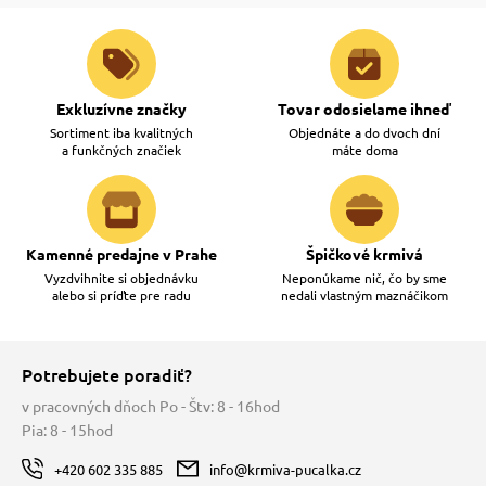
Exkluzívne značky
Tovar odosielame ihneď
Sortiment iba kvalitných
Objednáte a do dvoch dní
a funkčných značiek
máte doma
Kamenné predajne v Prahe
Špičkové krmivá
Vyzdvihnite si objednávku
Neponúkame nič, čo by sme
alebo si príďte pre radu
nedali vlastným maznáčikom
Potrebujete poradiť?
v pracovných dňoch Po - Štv: 8 - 16hod
Pia: 8 - 15hod
+420 602 335 885
info@krmiva-pucalka.cz