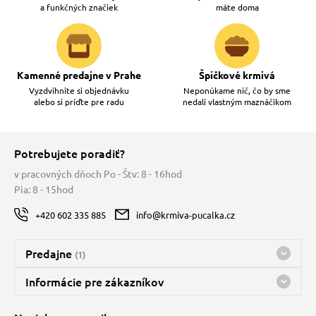
a funkčných značiek
máte doma
Kamenné predajne v Prahe
Špičkové krmivá
Vyzdvihnite si objednávku
Neponúkame nič, čo by sme
alebo si príďte pre radu
nedali vlastným maznáčikom
Potrebujete poradiť?
v pracovných dňoch Po - Štv: 8 - 16hod
Pia: 8 - 15hod
+420 602 335 885
info@krmiva-pucalka.cz
Predajne
(1)
Predajňa a sklad Kbely
Informácie pre zákazníkov
Bohužiaľ, momentálne máme zatvorené
Doprava