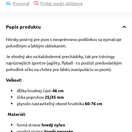
pre mačky
Porovnať
Pridať medzi obľúbené
 pre mačky
Popis produktu
Nórsky postroj pre psov s neoprénovou podšívkou sa vyznačuje
ie podložky
pohodlným a ľahkým obliekaním.
Je vhodný ako na každodenné prechádzky, tak pre tréningy
najrôznejších športov (agility, flyball - tu poslúži predovšetkým
vé poukazy
pohodlné očko na chrbte pre ľahkú manipuláciu so psom).
Veĺkosť:
dĺžka hrudnej časti
46 cm
šírka popruhov
25/35 mm
plynulo nastaviteľný obvod hrudníka
60-76 cm
Materiál:
horná strana:
hnedý nylon
spodná strana:
hnedý neoprén