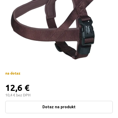
 prostriedky
pre mačky
 a vitamíny
ky a pelechy
re mačky
na dotaz
12,6 €
my
10,4 € bez DPH
e pre mačky
Dotaz na produkt