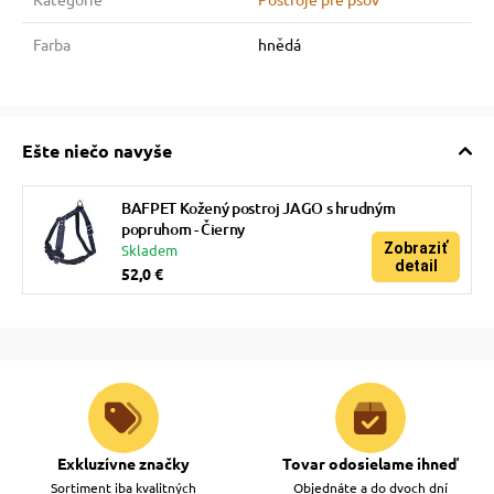
Farba
hnědá
Ešte niečo navyše
BAFPET Kožený postroj JAGO s hrudným
popruhom - Čierny
Zobraziť
Skladem
detail
52,0 €
Exkluzívne značky
Tovar odosielame ihneď
Sortiment iba kvalitných
Objednáte a do dvoch dní