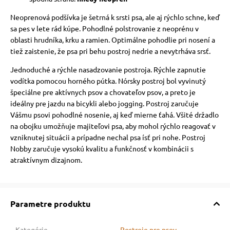
Neoprenová podšívka je šetrná k srsti psa, ale aj rýchlo schne, keď
sa pes v lete rád kúpe. Pohodlné polstrovanie z neoprénu v
oblasti hrudníka, krku a ramien. Optimálne pohodlie pri nosení a
tiež zaistenie, že psa pri behu postroj nedrie a nevytrháva srsť.
Jednoduché a rýchle nasadzovanie postroja. Rýchle zapnutie
vodítka pomocou horného pútka. Nórsky postroj bol vyvinutý
špeciálne pre aktívnych psov a chovateľov psov, a preto je
ideálny pre jazdu na bicykli alebo jogging. Postroj zaručuje
Vášmu psovi pohodlné nosenie, aj keď mierne ťahá. Všité držadlo
na obojku umožňuje majiteľovi psa, aby mohol rýchlo reagovať v
vzniknutej situácii a prípadne nechal psa ísť pri nohe. Postroj
Nobby zaručuje vysokú kvalitu a funkčnosť v kombinácii s
atraktívnym dizajnom.
Parametre produktu
Kategórie
Postroje pre psov