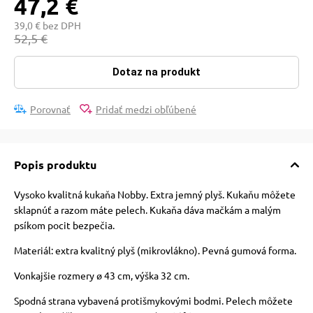
47,2 €
 a ohlávky
39,0 € bez DPH
52,5 €
re psov
Dotaz na produkt
my
Porovnať
Pridať medzi obľúbené
výcvik
Popis produktu
Vysoko kvalitná kukaňa Nobby. Extra jemný plyš. Kukaňu môžete
osť
sklapnúť a razom máte pelech. Kukaňa dáva mačkám a malým
psíkom pocit bezpečia.
nie so psom
Materiál: extra kvalitný plyš (mikrovlákno). Pevná gumová forma.
Vonkajšie rozmery ø 43 cm, výška 32 cm.
Spodná strana vybavená protišmykovými bodmi. Pelech môžete