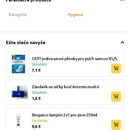
Kategórie
Hygiena
Ešte niečo navyše
OUT! jednorazové plienky pre psích samcov XS/S
Skladem
7,1 €
Zásobník na sáčky kosť Artemis modrá
Skladem
1,5 €
Biogance šampón 2v1 pre psov 250ml
Na dotaz
9,6 €