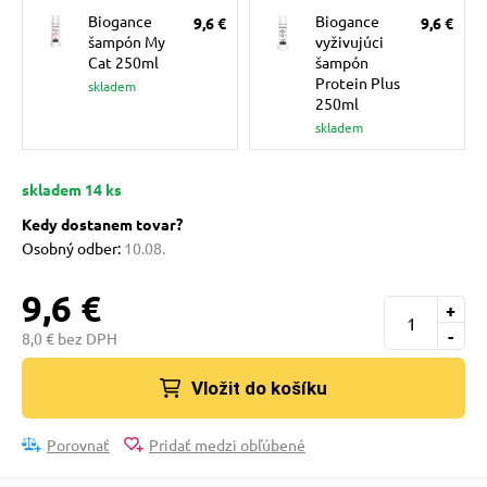
pre mačky
Biogance
Biogance
9,6 €
9,6 €
šampón My
vyživujúci
Cat 250ml
šampón
Protein Plus
 pre mačky
skladem
250ml
skladem
ie podložky
skladem 14 ks
Kedy dostanem tovar?
vé poukazy
Osobný odber:
10.08.
9,6 €
+
-
8,0 € bez DPH
Vložit do košíku
Porovnať
Pridať medzi obľúbené