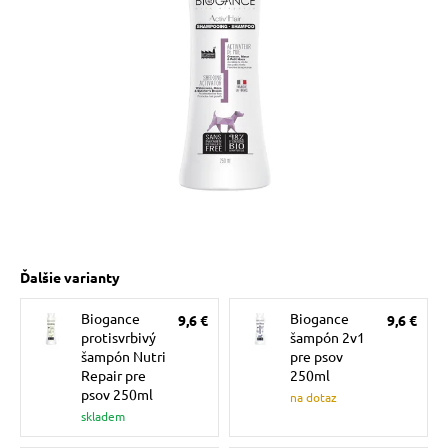
 prostriedky
pre mačky
 a vitamíny
ky a pelechy
re mačky
Ďalšie varianty
Biogance
Biogance
9,6 €
9,6 €
my
protisvrbivý
šampón 2v1
šampón Nutri
pre psov
Repair pre
250ml
e pre mačky
psov 250ml
na dotaz
skladem