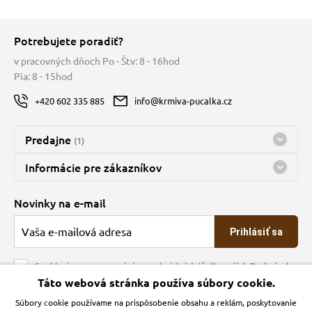
Potrebujete poradiť?
v pracovných dňoch Po - Štv: 8 - 16hod
Pia: 8 - 15hod
+420 602 335 885
info@krmiva-pucalka.cz
Predajne
(1)
Predajňa a sklad Kbely
Informácie pre zákazníkov
Bohužiaľ, momentálne máme zatvorené
Doprava
Novinky na e-mail
O spoločnosti
Prihlásiť sa
Veľkoobchod
Obchodné podmienky
Souhlasím se zpracováním osobních údajů dle našich
Podmínek
ochrany osobních údajů
Táto webová stránka používa súbory cookie.
Kontakt
Súbory cookie používame na prispôsobenie obsahu a reklám, poskytovanie
Krmiva Pučálka na sociálnych sieťach
Podmienky ochrany osobných údajov