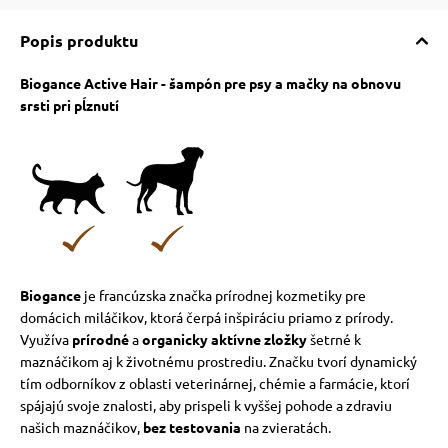
Popis produktu
Biogance Active Hair - šampón pre psy a mačky na obnovu
srsti pri pĺznutí
Biogance
je francúzska značka prírodnej kozmetiky pre
domácich miláčikov, ktorá čerpá inšpiráciu priamo z prírody.
Využíva
prírodné
a
organicky aktívne zložky
šetrné k
maznáčikom aj k životnému prostrediu. Značku tvorí dynamický
tím odborníkov z oblasti veterinárnej, chémie a farmácie, ktorí
spájajú svoje znalosti, aby prispeli k vyššej pohode a zdraviu
našich maznáčikov,
bez testovania
na zvieratách.