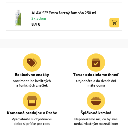
ALAVIS™ Extra šetrný šampón 250 ml
Skladem
8,4 €
Exkluzívne značky
Tovar odosielame ihneď
Sortiment iba kvalitných
Objednáte a do dvoch dní
a funkčných značiek
máte doma
Kamenné predajne v Prahe
Špičkové krmivá
Vyzdvihnite si objednávku
Neponúkame nič, čo by sme
alebo si príďte pre radu
nedali vlastným maznáčikom