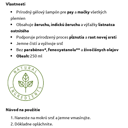
Vlastnosti
Prírodný gélový šampón pre
psy
a
mačky
všetkých
plemien
Obsahuje
žeruchu, indickú žeruchu
a výťažky
listnatca
ostnitého
Podporuje prirodzený proces
pĺznutia
a
rast novej srsti
Jemne čistí a vyživuje srsť
Bez
parabénov*, fenoxyetanolu**
a
živočíšnych olejov
Obsah:
250 ml
Návod na použitie
Naneste na mokrú srsť a jemne vmasírujte.
Dôkladne opláchnite.