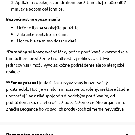
Aplikáciu zopakujte, pri druhom použití nechajte pôsobiť 2
minúty a potom opláchnite.
Bezpečnostné upozornenie
Určené iba na vonkajšie použitie.
Zabráňte kontaktu s očami.
Uchovávajte mimo dosahu detí.
*Parabény
sú konzervačné látky bežne používané v kozmetike a
farmácii pre predĺženie trvanlivosti výrobkov. U citlivých
jedincov však môžu vyvolať kožné podráždenie alebo alergické
reakcie.
**Fenoxyetanol
je ďalší často využívaný konzervačný
prostriedok. Hoci je v malom množstve povolený, niektoré štúdie
upozorňujú na riziká spojené s dlhodobým používaním, od
podráždenia kože alebo očí, až po zaťaženie celého organizmu.
Značka Biogance ho vo svojich produktoch zámerne nevyužíva.
Parametre produktu