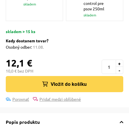
pre mačky
control pre
skladem
psov 250ml
skladem
 pre mačky
skladem > 15 ks
Kedy dostanem tovar?
ie podložky
Osobný odber:
11.08.
12,1 €
vé poukazy
+
-
10,0 € bez DPH
Vložit do košíku
Porovnať
Pridať medzi obľúbené
Popis produktu