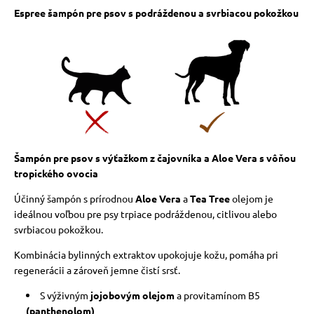
Espree šampón pre psov s podráždenou a svrbiacou pokožkou
Šampón pre psov s výťažkom z čajovníka a Aloe Vera s vôňou
tropického ovocia
Účinný šampón s prírodnou
Aloe Vera
a
Tea Tree
olejom je
ideálnou voľbou pre psy trpiace podráždenou, citlivou alebo
svrbiacou pokožkou.
Kombinácia bylinných extraktov upokojuje kožu, pomáha pri
regenerácii a zároveň jemne čistí srsť.
S výživným
jojobovým olejom
a provitamínom B5
(panthenolom)