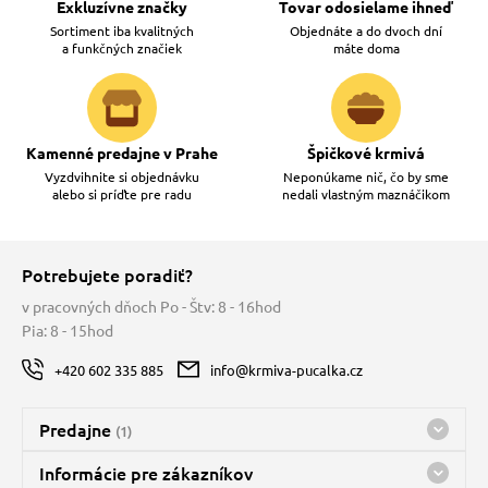
Exkluzívne značky
Tovar odosielame ihneď
Sortiment iba kvalitných
Objednáte a do dvoch dní
a funkčných značiek
máte doma
Kamenné predajne v Prahe
Špičkové krmivá
Vyzdvihnite si objednávku
Neponúkame nič, čo by sme
alebo si príďte pre radu
nedali vlastným maznáčikom
Potrebujete poradiť?
v pracovných dňoch Po - Štv: 8 - 16hod
Pia: 8 - 15hod
+420 602 335 885
info@krmiva-pucalka.cz
Predajne
(1)
Predajňa a sklad Kbely
Informácie pre zákazníkov