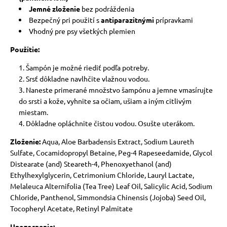
Jemné zloženie
bez podráždenia
Bezpečný pri použití s
antiparazitnými
prípravkami
Vhodný pre psy všetkých plemien
Použitie:
Šampón je možné riediť podľa potreby.
Srsť dôkladne navlhčite vlažnou vodou.
Naneste primerané množstvo šampónu a jemne vmasírujte
do srsti a kože, vyhnite sa očiam, ušiam a iným citlivým
miestam.
Dôkladne opláchnite čistou vodou. Osušte uterákom.
Zloženie:
Aqua, Aloe Barbadensis Extract, Sodium Laureth
Sulfate, Cocamidopropyl Betaine, Peg-4 Rapeseedamide, Glycol
Distearate (and) Steareth-4, Phenoxyethanol (and)
Ethylhexylglycerin, Cetrimonium Chloride, Lauryl Lactate,
Melaleuca Alternifolia (Tea Tree) Leaf Oil, Salicylic Acid, Sodium
Chloride, Panthenol, Simmondsia Chinensis (Jojoba) Seed Oil,
Tocopheryl Acetate, Retinyl Palmitate
Upozornenie: