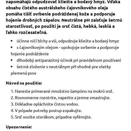
napomáhajú odpudzovať kliešte a bodavý hmyz. Vďaka
obsahu čistého austrálskeho čajovníkového oleja
pomáha tíšiť svrbenie podráždenej kože a podporuje
hojenie drobných zápalov. Neutrálne pH zaisťuje šetrnú
starostlivosť, po použití je srsť čistá, hebká, lesklá a
ľahko rozčesateľná.
účinne ničí blchy a vši, odpudzuje kliešte a bodavý hmyz
s čajovníkovým olejom - upokojuje svrbenie a podporuje
hojenie podráždenie
dlhodobý antiparazitný účinok pri pravidelnom používaní
šetrné zloženie s neutrálnym pH vhodné pre všetky
plemená psov
Návod na použitie:
Naneste primerané množstvo šampónu na mokrú srsť.
Rovnomerne rozotrite, napeňte a jemne vmasírujte.
Dôkladne opláchnite čistou vodou.
V prípade potreby postup zopakujte.
Srsť osušte uterákom, prípadne vyfénujte.
Upozornenie: