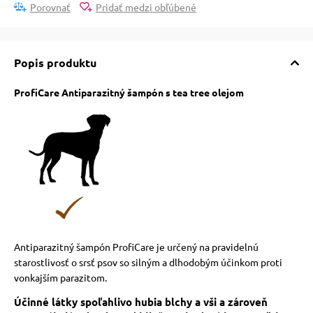
pre mačky
Porovnať
Pridať medzi obľúbené
 pre mačky
Popis produktu
ProfiCare Antiparazitný šampón s tea tree olejom
ie podložky
vé poukazy
Antiparazitný šampón ProfiCare je určený na pravidelnú
starostlivosť o srsť psov so silným a dlhodobým účinkom proti
vonkajším parazitom.
Účinné látky spoľahlivo hubia blchy a vši a zároveň