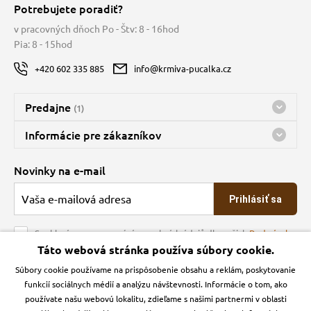
Potrebujete poradiť?
v pracovných dňoch Po - Štv: 8 - 16hod
Pia: 8 - 15hod
+420 602 335 885
info@krmiva-pucalka.cz
Predajne
(1)
Predajňa a sklad Kbely
Informácie pre zákazníkov
nes máme otvorené 08:00 - 15:00
Doprava
Novinky na e-mail
O spoločnosti
Prihlásiť sa
Veľkoobchod
Obchodné podmienky
Souhlasím se zpracováním osobních údajů dle našich
Podmínek
ochrany osobních údajů
Táto webová stránka používa súbory cookie.
Kontakt
Súbory cookie používame na prispôsobenie obsahu a reklám, poskytovanie
Krmiva Pučálka na sociálnych sieťach
Podmienky ochrany osobných údajov
funkcií sociálnych médií a analýzu návštevnosti. Informácie o tom, ako
Zásady používanie cookies a Google Analytics
používate našu webovú lokalitu, zdieľame s našimi partnermi v oblasti
Instagran
Facebook