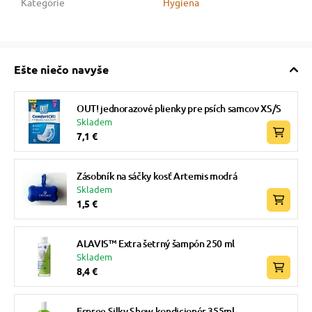
Kategórie
Hygiena
Ešte niečo navyše
OUT! jednorazové plienky pre psích samcov XS/S
Skladem
7,1 €
Zásobník na sáčky kosť Artemis modrá
Skladem
1,5 €
ALAVIS™ Extra šetrný šampón 250 ml
Skladem
8,4 €
Espree Silky Show kondicionér 355ml