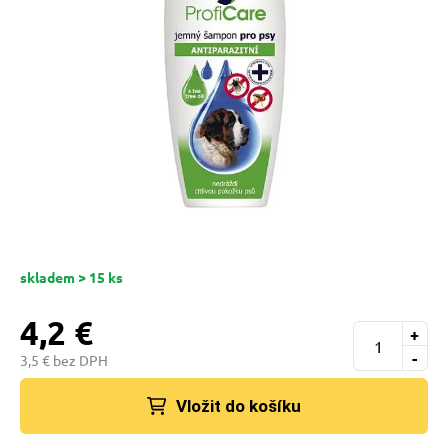
 prostriedky
pre mačky
 a vitamíny
ky a pelechy
re mačky
skladem > 15 ks
4,2 €
my
+
-
3,5 € bez DPH
e pre mačky
Vložit do košíku