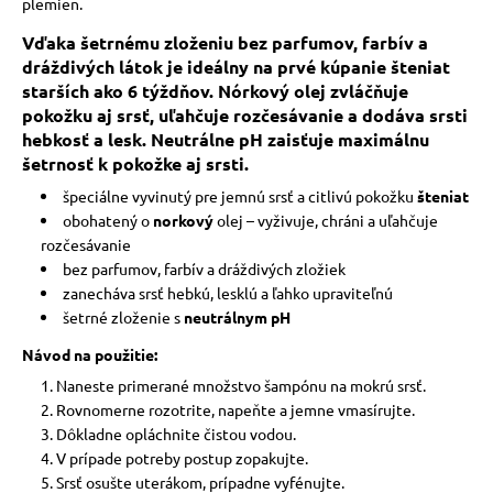
plemien.
Vďaka šetrnému zloženiu bez parfumov, farbív a
dráždivých látok je ideálny na prvé kúpanie šteniat
starších ako 6 týždňov. Nórkový olej zvláčňuje
pokožku aj srsť, uľahčuje rozčesávanie a dodáva srsti
hebkosť a lesk. Neutrálne pH zaisťuje maximálnu
šetrnosť k pokožke aj srsti.
špeciálne vyvinutý pre jemnú srsť a citlivú pokožku
šteniat
obohatený o
norkový
olej – vyživuje, chráni a uľahčuje
rozčesávanie
bez parfumov, farbív a dráždivých zložiek
zanecháva srsť hebkú, lesklú a ľahko upraviteľnú
šetrné zloženie s
neutrálnym pH
Návod na použitie:
Naneste primerané množstvo šampónu na mokrú srsť.
Rovnomerne rozotrite, napeňte a jemne vmasírujte.
Dôkladne opláchnite čistou vodou.
V prípade potreby postup zopakujte.
Srsť osušte uterákom, prípadne vyfénujte.