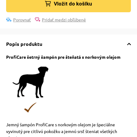
pre mačky
Vložit do košíku
Porovnať
Pridať medzi obľúbené
 pre mačky
Popis produktu
ie podložky
ProfiCare šetrný šampón pre šteňatá s norkovým olejom
vé poukazy
Jemný šampón ProfiCare s norkovým olejom je špeciálne
vyvinutý pre citlivú pokožku a jemnú srsť šteniat všetkých