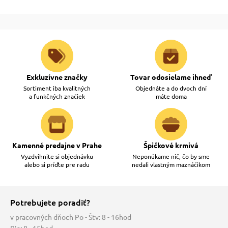
Exkluzívne značky
Tovar odosielame ihneď
Sortiment iba kvalitných
Objednáte a do dvoch dní
a funkčných značiek
máte doma
Kamenné predajne v Prahe
Špičkové krmivá
Vyzdvihnite si objednávku
Neponúkame nič, čo by sme
alebo si príďte pre radu
nedali vlastným maznáčikom
Potrebujete poradiť?
v pracovných dňoch Po - Štv: 8 - 16hod
Pia: 8 - 15hod