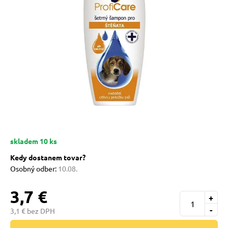
 prostriedky
pre mačky
 a vitamíny
ky a pelechy
re mačky
skladem 10 ks
Kedy dostanem tovar?
my
Osobný odber:
10.08.
3,7 €
+
e pre mačky
-
3,1 € bez DPH