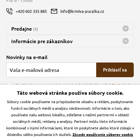
+420 602 335 885
info@krmiva-pucalka.cz
Predajne
(1)
Predajňa a sklad Kbely
Informácie pre zákazníkov
Bohužiaľ, momentálne máme zatvorené
Doprava
Novinky na e-mail
O spoločnosti
Prihlásiť sa
Veľkoobchod
Obchodné podmienky
Souhlasím se zpracováním osobních údajů dle našich
Podmínek
ochrany osobních údajů
Táto webová stránka používa súbory cookie.
Kontakt
Súbory cookie používame na prispôsobenie obsahu a reklám, poskytovanie
Krmiva Pučálka na sociálnych sieťach
Podmienky ochrany osobných údajov
funkcií sociálnych médií a analýzu návštevnosti. Informácie o tom, ako
Zásady používanie cookies a Google Analytics
používate našu webovú lokalitu, zdieľame s našimi partnermi v oblasti
Instagran
Facebook
sociálnych médií, reklamy a analýzy. Partneri môžu tieto informácie
kombinovať s inými informáciami, ktoré im poskytnete alebo ktoré získajú v
dôsledku vášho používania ich služieb.
Zásady používania súborov cookie