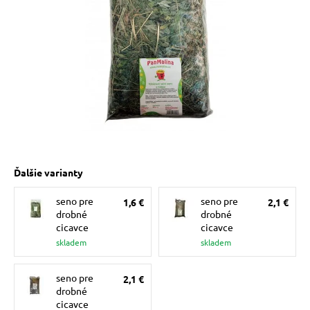
 prostriedky
 prostriedky
pre mačky
 pre psov
ky a pelechy
Ďalšie varianty
pre psov
re mačky
seno pre
seno pre
1,6 €
2,1 €
drobné
drobné
 pre psov
my
cicavce
cicavce
skladem
skladem
e pre psov
e pre mačky
seno pre
2,1 €
drobné
cicavce