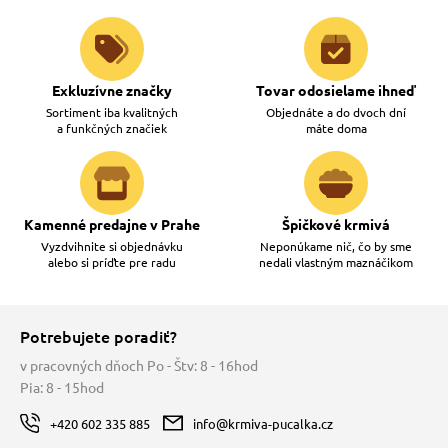
Exkluzívne značky
Tovar odosielame ihneď
Sortiment iba kvalitných
Objednáte a do dvoch dní
a funkčných značiek
máte doma
Kamenné predajne v Prahe
Špičkové krmivá
Vyzdvihnite si objednávku
Neponúkame nič, čo by sme
alebo si príďte pre radu
nedali vlastným maznáčikom
Potrebujete poradiť?
v pracovných dňoch Po - Štv: 8 - 16hod
Pia: 8 - 15hod
+420 602 335 885
info@krmiva-pucalka.cz