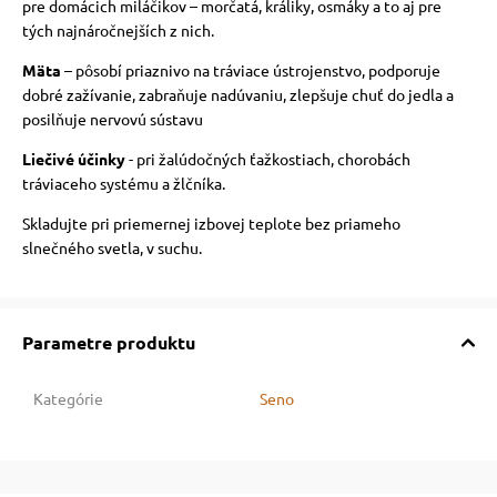
pre domácich miláčikov – morčatá, králiky, osmáky a to aj pre
tých najnáročnejších z nich.
vé poukazy
Mäta
– pôsobí priaznivo na tráviace ústrojenstvo, podporuje
dobré zažívanie, zabraňuje nadúvaniu, zlepšuje chuť do jedla a
posilňuje nervovú sústavu
Liečivé účinky
- pri žalúdočných ťažkostiach, chorobách
tráviaceho systému a žlčníka.
Skladujte pri priemernej izbovej teplote bez priameho
slnečného svetla, v suchu.
Parametre produktu
Kategórie
Seno