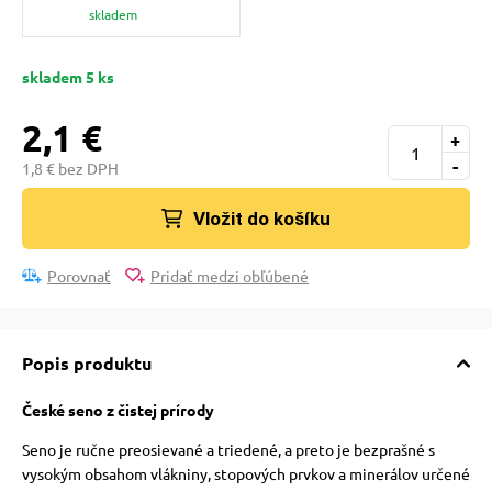
 a ohlávky
pre mačky
skladem
skladem 5 ks
re psov
 pre mačky
2,1 €
+
my
ie podložky
-
1,8 € bez DPH
Vložit do košíku
výcvik
vé poukazy
Porovnať
Pridať medzi obľúbené
osť
Popis produktu
nie so psom
České seno z čistej prírody
Seno je ručne preosievané a triedené, a preto je bezprašné s
vysokým obsahom vlákniny, stopových prvkov a minerálov určené