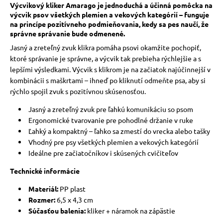
Výcvikový kliker Amarago je jednoduchá a účinná pomôcka na
výcvik psov všetkých plemien a vekových kategórií – funguje
na princípe pozitívneho podmieňovania, kedy sa pes naučí, že
správne správanie bude odmenené.
Jasný a zreteľný zvuk klikra pomáha psovi okamžite pochopiť,
ktoré správanie je správne, a výcvik tak prebieha rýchlejšie a s
lepšími výsledkami. Výcvik s klikrom je na začiatok najúčinnejší v
kombinácii s maškrtami – ihneď po kliknutí odmeňte psa, aby si
rýchlo spojil zvuk s pozitívnou skúsenosťou.
Jasný a zreteľný zvuk pre ľahkú komunikáciu so psom
Ergonomické tvarovanie pre pohodlné držanie v ruke
Ľahký a kompaktný – ľahko sa zmestí do vrecka alebo tašky
Vhodný pre psy všetkých plemien a vekových kategórií
Ideálne pre začiatočníkov i skúsených cvičiteľov
Technické informácie
Materiál:
PP plast
Rozmer:
6,5 x 4,3 cm
Súčasťou balenia:
kliker + náramok na zápästie