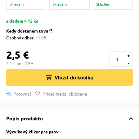
pre mačky
Skladem
Skladem
Skladem
skladem > 15 ks
 pre mačky
Kedy dostanem tovar?
Osobný odber:
11.08.
ie podložky
2,5 €
+
-
2,1 € bez DPH
vé poukazy
Vložit do košíku
Porovnať
Pridať medzi obľúbené
Popis produktu
Výcvikový kliker pre psov