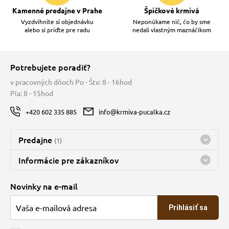
Kamenné predajne v Prahe
Špičkové krmivá
Vyzdvihnite si objednávku
Neponúkame nič, čo by sme
alebo si príďte pre radu
nedali vlastným maznáčikom
Potrebujete poradiť?
v pracovných dňoch Po - Štv: 8 - 16hod
Pia: 8 - 15hod
+420 602 335 885
info@krmiva-pucalka.cz
Predajne
(1)
Predajňa a sklad Kbely
Informácie pre zákazníkov
Bohužiaľ, momentálne máme zatvorené
Doprava
Novinky na e-mail
O spoločnosti
Prihlásiť sa
Veľkoobchod