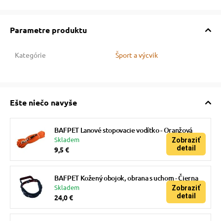
Parametre produktu
Kategórie
Šport a výcvik
Ešte niečo navyše
BAFPET Lanové stopovacie vodítko - Oranžová
Skladem
Zobraziť
detail
9,5 €
BAFPET Kožený obojok, obrana s uchom - Čierna
Skladem
Zobraziť
detail
24,0 €