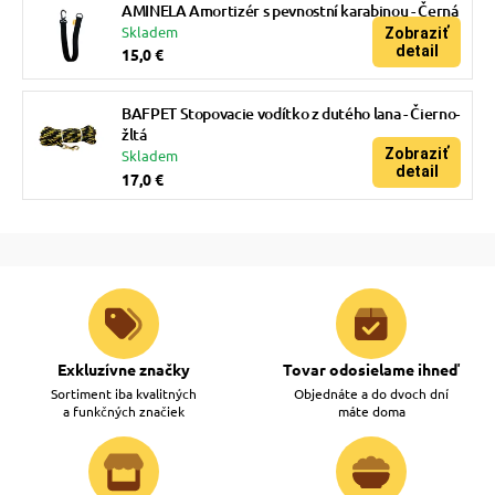
AMINELA Amortizér s pevnostní karabinou - Černá
Skladem
Zobraziť
detail
15,0 €
BAFPET Stopovacie vodítko z dutého lana - Čierno-
žltá
Zobraziť
Skladem
detail
17,0 €
Exkluzívne značky
Tovar odosielame ihneď
Sortiment iba kvalitných
Objednáte a do dvoch dní
a funkčných značiek
máte doma