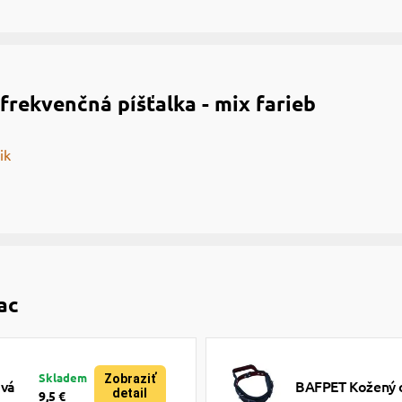
rekvenčná píšťalka - mix farieb
ik
ac
Skladem
Zobraziť
ová
BAFPET Kožený o
detail
9,5 €