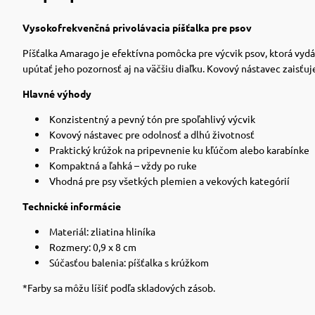
Vysokofrekvenčná privolávacia píšťalka pre psov
Píšťalka Amarago je efektívna pomôcka pre výcvik psov, ktorá vydá
upútať jeho pozornosť aj na väčšiu diaľku. Kovový nástavec zaisťu
Hlavné výhody
Konzistentný a pevný tón pre spoľahlivý výcvik
Kovový nástavec pre odolnosť a dlhú životnosť
Praktický krúžok na pripevnenie ku kľúčom alebo karabínke
Kompaktná a ľahká – vždy po ruke
Vhodná pre psy všetkých plemien a vekových kategórií
Technické informácie
Materiál: zliatina hliníka
Rozmery: 0,9 x 8 cm
Súčasťou balenia: píšťalka s krúžkom
*Farby sa môžu líšiť podľa skladových zásob.