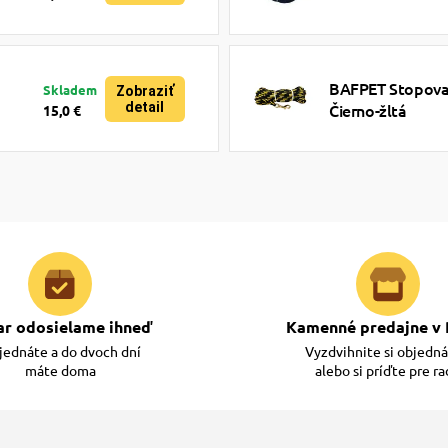
BAFPET Stopovac
Skladem
Zobraziť
detail
Čierno-žltá
15,0 €
ar odosielame ihneď
Kamenné predajne v 
ednáte a do dvoch dní
Vyzdvihnite si objedn
máte doma
alebo si príďte pre r