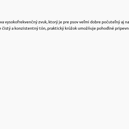
va vysokofrekvenčný zvuk, ktorý je pre psov veľmi dobre počuteľný aj n
je čistý a konzistentný tón, praktický krúžok umožňuje pohodlné pripev