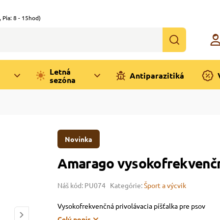
,
Pia: 8 - 15hod)
Letná
Antiparazitiká
sezóna
Novinka
Amarago vysokofrekvenčná
Náš kód: PU074
Kategórie:
Šport a výcvik
Vysokofrekvenčná privolávacia píšťalka pre psov
Celý popis