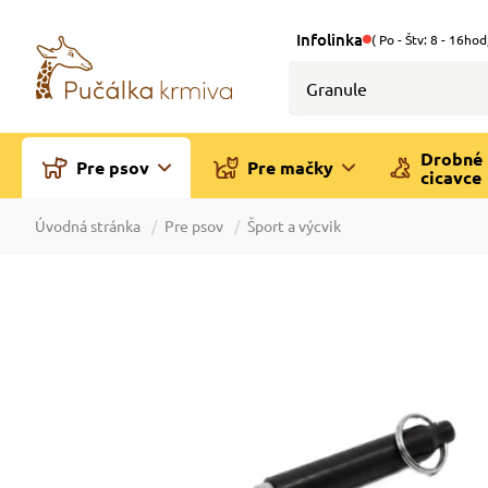
Infolinka
( Po - Štv: 8 - 16hod
Drobné
Pre psov
Pre mačky
cicavce
Úvodná stránka
Pre psov
Šport a výcvik