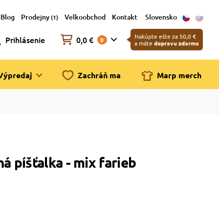
Blog
Prodejny
Velkoobchod
Kontakt
Slovensko
(1)
Nakúpte ešte za 50,0 €
Prihlásenie
0,0 €
0
a máte
dopravu zdarma
Výpredaj
Zachráň ma
Marp merch
 píšťalka - mix farieb