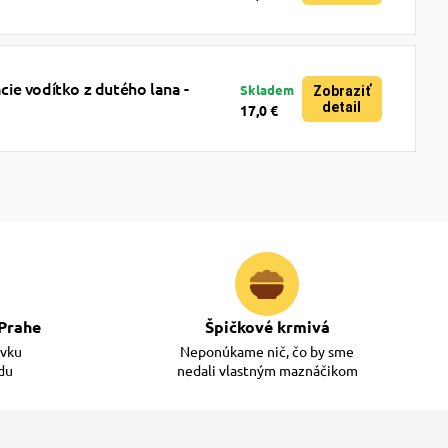
ie vodítko z dutého lana -
Skladem
Zobraziť
detail
17,0 €
Prahe
Špičkové krmivá
ávku
Neponúkame nič, čo by sme
adu
nedali vlastným maznáčikom