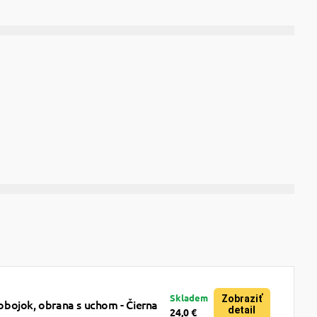
Skladem
Zobraziť
bojok, obrana s uchom - Čierna
detail
24,0 €