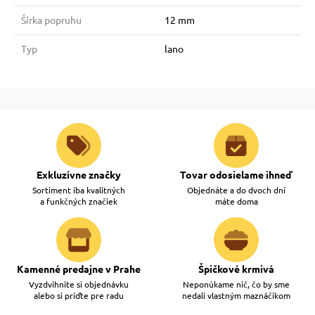
Šírka popruhu
12 mm
Typ
lano
Exkluzívne značky
Tovar odosielame ihneď
Sortiment iba kvalitných
Objednáte a do dvoch dní
a funkčných značiek
máte doma
Kamenné predajne v Prahe
Špičkové krmivá
Vyzdvihnite si objednávku
Neponúkame nič, čo by sme
alebo si príďte pre radu
nedali vlastným maznáčikom