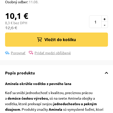
Osobný odber:
11.08.
 a ohlávky
pre mačky
10,1 €
+
re psov
 pre mačky
8,3 € bez DPH
-
12,6 €
my
ie podložky
Vložit do košíku
Porovnať
Pridať medzi obľúbené
výcvik
vé poukazy
osť
Popis produktu
Aminela
okrúhle vodítko z pevného lana
nie so psom
Keď sa snúbi jednoduchosť s kvalitou,
precíznou prácou
a
domáce českou výrobou
,
sú na svete Aminela obojky a
vodítka, ktoré prekvapí svojou
jednoduchosťou a pekným
dizajnom
. Produkty značky
Aminela
sú vymyslené ľuďmi, ktorí