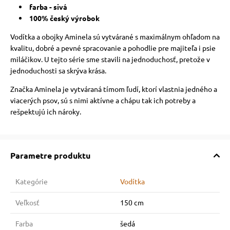
farba - sivá
100% český výrobok
Vodítka a obojky Aminela sú vytvárané s maximálnym ohľadom na
kvalitu, dobré a pevné spracovanie a pohodlie pre majiteľa i psie
miláčikov. U tejto série sme stavili na jednoduchosť, pretože v
jednoduchosti sa skrýva krása.
Značka Aminela je vytváraná tímom ľudí, ktorí vlastnia jedného a
viacerých psov, sú s nimi aktívne a chápu tak ich potreby a
rešpektujú ich nároky.
Parametre produktu
Kategórie
Vodítka
Veľkosť
150 cm
Farba
šedá