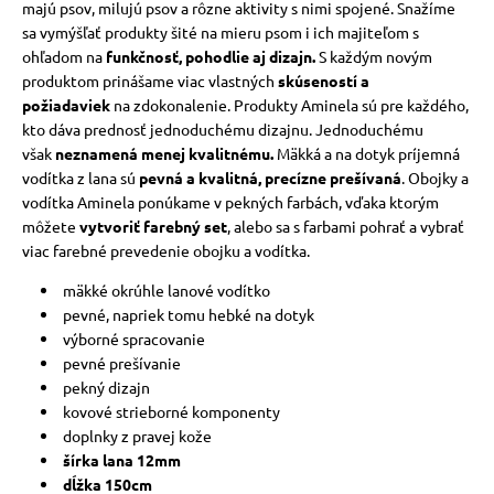
majú psov, milujú psov a rôzne aktivity s nimi spojené.
Snažíme
sa vymýšľať produkty šité na mieru psom i ich majiteľom s
vé poukazy
ohľadom na
funkčnosť, pohodlie aj dizajn.
S každým novým
produktom prinášame viac vlastných
skúseností a
požiadaviek
na zdokonalenie.
Produkty Aminela sú pre každého,
kto dáva prednosť jednoduchému dizajnu.
Jednoduchému
však
neznamená menej kvalitnému.
Mäkká a na dotyk príjemná
vodítka z lana sú
pevná a kvalitná, precízne prešívaná
.
Obojky a
vodítka Aminela ponúkame v pekných farbách, vďaka ktorým
môžete
vytvoriť farebný set
, alebo sa s farbami pohrať a vybrať
viac farebné prevedenie obojku a vodítka.
mäkké okrúhle lanové vodítko
pevné, napriek tomu hebké na dotyk
výborné spracovanie
pevné prešívanie
pekný dizajn
kovové strieborné komponenty
doplnky z pravej kože
šírka lana 12mm
dĺžka 150cm