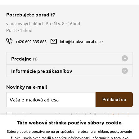
Potrebujete poradiť?
v pracovných dňoch Po - Štv: 8 - 16hod
Pia: 8 - 15hod
+420 602 335 885
info@krmiva-pucalka.cz
Predajne
(1)
Predajňa a sklad Kbely
Informácie pre zákazníkov
Bohužiaľ, momentálne máme zatvorené
Doprava
Novinky na e-mail
O spoločnosti
Prihlásiť sa
Veľkoobchod
Obchodné podmienky
Souhlasím se zpracováním osobních údajů dle našich
Podmínek
ochrany osobních údajů
Táto webová stránka používa súbory cookie.
Kontakt
Súbory cookie používame na prispôsobenie obsahu a reklám, poskytovanie
Krmiva Pučálka na sociálnych sieťach
Podmienky ochrany osobných údajov
funkcií sociálnych médií a analýzu návštevnosti. Informácie o tom, ako