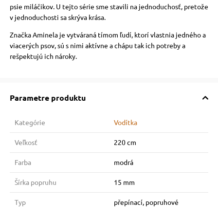
psie miláčikov. U tejto série sme stavili na jednoduchosť, pretože
v jednoduchosti sa skrýva krása.
Značka Aminela je vytváraná tímom ľudí, ktorí vlastnia jedného a
viacerých psov, sú s nimi aktívne a chápu tak ich potreby a
rešpektujú ich nároky.
Parametre produktu
Kategórie
Vodítka
Veľkosť
220 cm
Farba
modrá
Šírka popruhu
15 mm
Typ
přepínací, popruhové