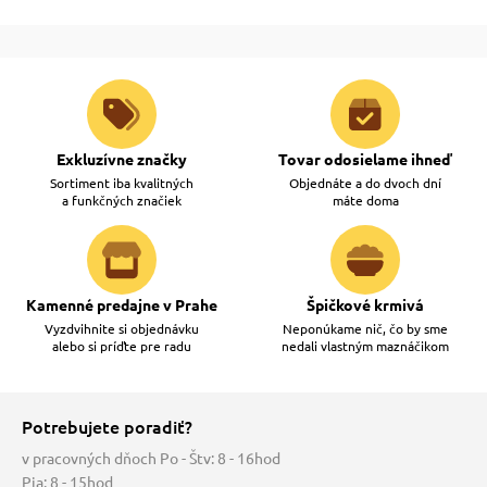
Exkluzívne značky
Tovar odosielame ihneď
Sortiment iba kvalitných
Objednáte a do dvoch dní
a funkčných značiek
máte doma
Kamenné predajne v Prahe
Špičkové krmivá
Vyzdvihnite si objednávku
Neponúkame nič, čo by sme
alebo si príďte pre radu
nedali vlastným maznáčikom
Potrebujete poradiť?
v pracovných dňoch Po - Štv: 8 - 16hod
Pia: 8 - 15hod