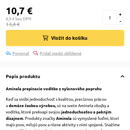
 a ohlávky
pre mačky
10,7 €
+
8,9 € bez DPH
-
re psov
 pre mačky
13,4 €
Vložit do košíku
my
ie podložky
Porovnať
Pridať medzi obľúbené
výcvik
vé poukazy
Popis produktu
osť
Aminela prepínacie vodítko z nylonového popruhu
Keď sa snúbi jednoduchosť s kvalitou,
precíznou prácou
nie so psom
a
domáce českou výrobou
,
sú na svete Aminela obojky a
vodítka, ktoré prekvapí svojou
jednoduchosťou a pekným
dizajnom
. Produkty značky
Aminela
sú vymyslené ľuďmi, ktorí
majú psov, milujú psov a rôzne aktivity s nimi spojené.
Snažíme