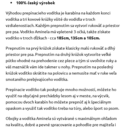
100% český výrobok
Výhodou prepínacieho vodítka je karabína na každom konci
vodítka a tri kovové krúžky všité do vodidla v troch
vzdialenostiach.
Každým prepnutím sa vytvorí rukoväť a priestor
pre psa. Vodítko Aminela má vpletené 3 očká, takže získate
vodítko v troch dĺžkach - cca
185cm, 135cm a 105cm.
Prepnutím na prvý krúžok získate klasicky malú rukoväť a dlhý
priestor pre psa.
Prepnutím na druhý krúžok vytvoríte veľké
pútko vhodné na prehodenie cez plece a tým si uvoľníte ruky a
váš maznáčik vám ide takmer u nohy.
Prepnutím na posledný
krúžok vodítko skrátite na polovicu a nemusíte mať v ruke veľa
smotaného prebývajúceho vodítka.
Prepínacie vodítko tak poskytuje mnoho možností, môžete ho
využiť na obyčajné prechádzky lesom aj v meste, na výcvik,
pomocou dvoch karabín ho môžete prepnúť aj k špeciálnym
opaskom a využiť tak vodítko treba na túry, alebo šport so psom.
Obojky a vodítka Aminela sú vytvárané s maximálnym ohľadom
na kvalitu, dobré a pevné spracovanie a pohodlie pre majiteľa i