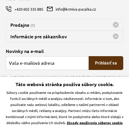
+420 602 335 885
info@krmiva-pucalka.cz
Predajne
(1)
Predajňa a sklad Kbely
Informácie pre zákazníkov
nes máme otvorené 08:00 - 16:00
Doprava
Novinky na e-mail
O spoločnosti
Prihlásiť sa
Veľkoobchod
Obchodné podmienky
Souhlasím se zpracováním osobních údajů dle našich
Podmínek
ochrany osobních údajů
Táto webová stránka používa súbory cookie.
Kontakt
Súbory cookie používame na prispôsobenie obsahu a reklám, poskytovanie
Krmiva Pučálka na sociálnych sieťach
Podmienky ochrany osobných údajov
funkcií sociálnych médií a analýzu návštevnosti. Informácie o tom, ako
Zásady používanie cookies a Google Analytics
používate našu webovú lokalitu, zdieľame s našimi partnermi v oblasti
Instagran
Facebook
sociálnych médií, reklamy a analýzy. Partneri môžu tieto informácie
kombinovať s inými informáciami, ktoré im poskytnete alebo ktoré získajú v
dôsledku vášho používania ich služieb.
Zásady používania súborov cookie