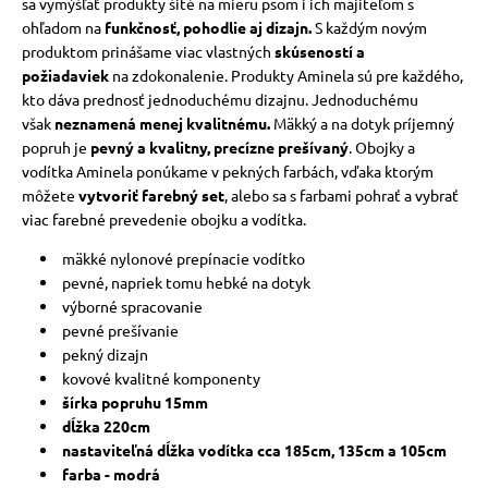
sa vymýšľať produkty šité na mieru psom i ich majiteľom s
ohľadom na
funkčnosť, pohodlie aj dizajn.
S každým novým
vé poukazy
produktom prinášame viac vlastných
skúseností a
požiadaviek
na zdokonalenie.
Produkty Aminela sú pre každého,
kto dáva prednosť jednoduchému dizajnu.
Jednoduchému
však
neznamená menej kvalitnému.
Mäkký a na dotyk príjemný
popruh je
pevný a kvalitny, precízne prešívaný
.
Obojky a
vodítka Aminela ponúkame v pekných farbách, vďaka ktorým
môžete
vytvoriť farebný set
, alebo sa s farbami pohrať a vybrať
viac farebné prevedenie obojku a vodítka.
mäkké nylonové prepínacie vodítko
pevné, napriek tomu hebké na dotyk
výborné spracovanie
pevné prešívanie
pekný dizajn
kovové kvalitné komponenty
šírka popruhu 15mm
dĺžka 220cm
nastaviteľná dĺžka vodítka cca 185cm, 135cm a 105cm
farba - modrá