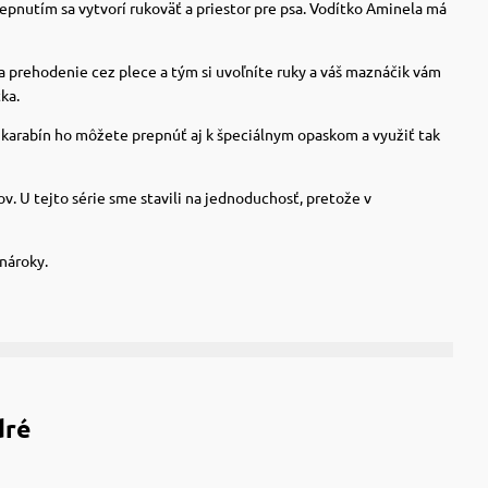
pnutím sa vytvorí rukoväť a priestor pre psa. Vodítko Aminela má
 prehodenie cez plece a tým si uvoľníte ruky a váš maznáčik vám
ka.
karabín ho môžete prepnúť aj k špeciálnym opaskom a využiť tak
v. U tejto série sme stavili na jednoduchosť, pretože v
 nároky.
dré