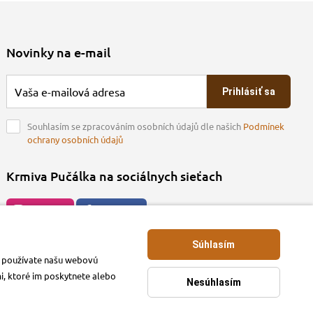
Novinky na e-mail
Prihlásiť sa
Souhlasím se zpracováním osobních údajů dle našich
Podmínek
ochrany osobních údajů
Krmiva Pučálka na sociálnych sieťach
Instagran
Facebook
Súhlasím
ko používate našu webovú
mi, ktoré im poskytnete alebo
Nesúhlasím
.sk © 2026. Webdesign
Litvanyi.sk
.
E-shop vytvorila