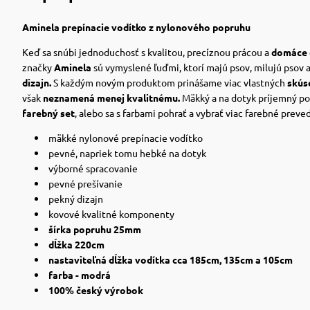
Aminela prepínacie vodítko z nylonového popruhu
Keď sa snúbi jednoduchosť s kvalitou,
precíznou prácou a
domáce 
značky
Aminela
sú vymyslené ľuďmi, ktorí majú psov, milujú psov a
dizajn.
S každým novým produktom prinášame viac vlastných
skúse
však
neznamená menej kvalitnému.
Mäkký a na dotyk príjemný p
farebný set
, alebo sa s farbami pohrať a vybrať viac farebné preve
mäkké nylonové prepínacie vodítko
pevné, napriek tomu hebké na dotyk
výborné spracovanie
pevné prešívanie
pekný dizajn
kovové kvalitné komponenty
šírka popruhu 25mm
dĺžka 220cm
nastaviteľná dĺžka vodítka cca 185cm, 135cm a 105cm
farba - modrá
100% český výrobok