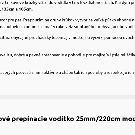
a tri kovové krúžky všité do vodidla v troch vzdialenostiach.
Každým pre
 135cm a 105cm.
stor pre psa.
Prepnutím na druhý krúžok vytvoríte veľké pútko vhodné na
 na polovicu a nemusíte mať v ruke veľa smotaného prebývajúceho vodít
iť na obyčajné prechádzky lesom aj v meste, na výcvik, pomocou dvoch 
litu, dobré a pevné spracovanie a pohodlie pre majiteľa i psie miláčiko
acerých psov, sú s nimi aktívne a chápu tak ich potreby a rešpektujú ich
ové prepínacie vodítko 25mm/220cm mo