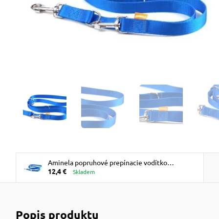
Aminela popruhové prepínacie vodítko
12,4 €
25mm/220cm modré
Skladem
Popis produktu