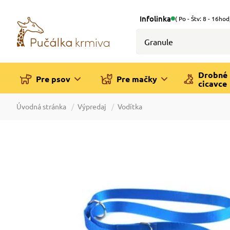
Infolinka
( Po - Štv: 8 - 16hod
Drobné
Pre psov
Pre mačky
cicavce
Úvodná stránka
Výpredaj
Vodítka