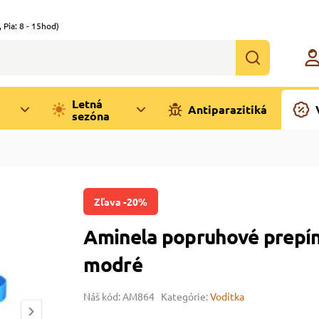
,
Pia: 8 - 15hod)
Letná
Antiparazitiká
sezóna
Zľava -20%
Aminela popruhové prepí
modré
Náš kód: AM864
Kategórie:
Vodítka