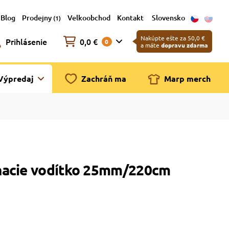
Blog
Prodejny
Velkoobchod
Kontakt
Slovensko
(1)
Nakúpte ešte za 50,0 €
Prihlásenie
0,0 €
0
a máte
dopravu zdarma
Výpredaj
Zachráň ma
Marp merch
nacie vodítko 25mm/220cm