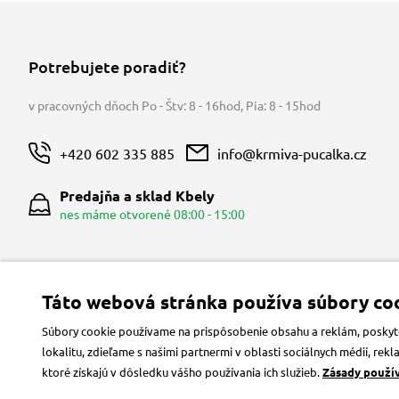
Potrebujete poradiť?
v pracovných dňoch Po - Štv: 8 - 16hod
,
Pia: 8 - 15hod
+420 602 335 885
info@krmiva-pucalka.cz
Predajňa a sklad Kbely
nes máme otvorené 08:00 - 15:00
Táto webová stránka používa súbory coo
Súbory cookie používame na prispôsobenie obsahu a reklám, poskytov
lokalitu, zdieľame s našimi partnermi v oblasti sociálnych médií, re
ktoré získajú v dôsledku vášho používania ich služieb.
Zásady použí