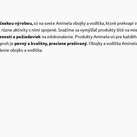
českou výrobou
,
sú na svete Aminela obojky a vodítka, ktoré prekvapí 
 rôzne aktivity s nimi spojené.
Snažíme sa vymýšľať produkty šité na mi
ností a požiadaviek
na zdokonalenie.
Produkty Aminela sú pre každéh
opruh je
pevný a kvalitny, precízne prešívaný
.
Obojky a vodítka Aminel
denie obojku a vodítka.