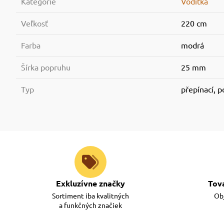
Kategórie
Vodítka
Veľkosť
220 cm
Farba
modrá
Šírka popruhu
25 mm
Typ
přepínací, 
Exkluzívne značky
Tov
Sortiment iba kvalitných
Obj
a funkčných značiek