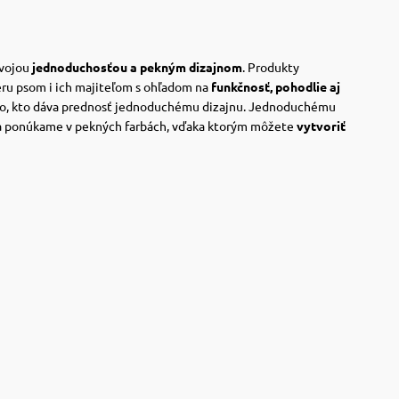
svojou
jednoduchosťou a pekným dizajnom
. Produkty
eru psom i ich majiteľom s ohľadom na
funkčnosť, pohodlie aj
o, kto dáva prednosť jednoduchému dizajnu.
Jednoduchému
a ponúkame v pekných farbách, vďaka ktorým môžete
vytvoriť