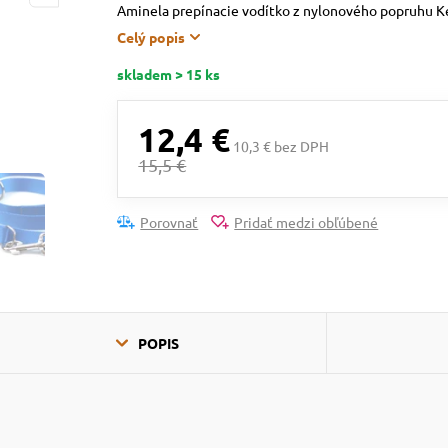
Aminela prepínacie vodítko z nylonového popruhu Ke
Celý popis
skladem > 15 ks
12,4 €
10,3 € bez DPH
15,5 €
Porovnať
Pridať medzi obľúbené
POPIS