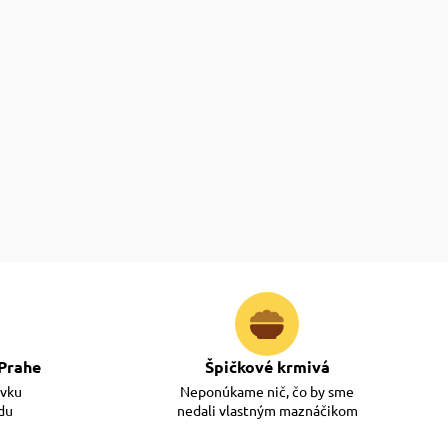
Prahe
Špičkové krmivá
ávku
Neponúkame nič, čo by sme
adu
nedali vlastným maznáčikom