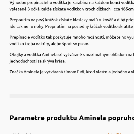
Výhodou prepínacieho vodítka je karabína na každom konci vodítka 
vpletené 3 očká, takže získate vodítko v troch dĺžkach - cca
185cm,
Prepnutím na prvý krúžok získate klasicky malú rukoväť a dlhý prie
ide takmer u nohy.
Prepnutím na posledný krúžok vodítko skrátite
Prepínacie vodítko tak poskytuje mnoho možností, môžete ho využ
vodítko treba na túry, alebo šport so psom.
Obojky a vodítka Aminela sú vytvárané s maximálnym ohľadom na kva
jednoduchosti sa skrýva krása.
Značka Aminela je vytváraná tímom ľudí, ktorí vlastnia jedného a vi
Parametre produktu
Aminela popruh