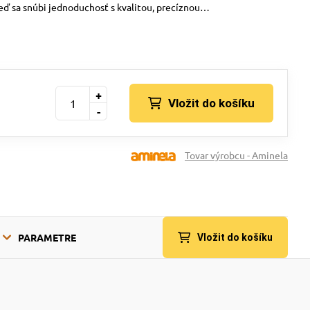
ď sa snúbi jednoduchosť s kvalitou, precíznou…
+
Vložit do košíku
-
Tovar výrobcu - Aminela
PARAMETRE
Vložit do košíku