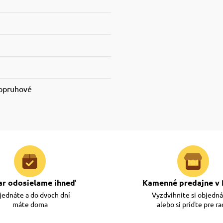
popruhové
ar odosielame ihneď
Kamenné predajne v 
ednáte a do dvoch dní
Vyzdvihnite si objedn
máte doma
alebo si príďte pre r