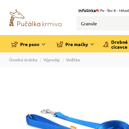
Infolinka
( Po - Štv: 8 - 16hod
Drobné
Pre psov
Pre mačky
cicavce
Úvodná stránka
Výpredaj
Vodítka