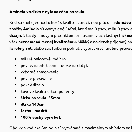
Aminela vodítko
z nylonového popruhu
Keď sa snúbi jednoduchosť s kvalitou,
precíznou prácou a
domáce 
značky
Aminela
sú vymyslené ľuďmi, ktorí majú psov, milujú psov a
dizajn.
S každým novým produktom prinášame viac vlastných
skúse
však
neznamená menej kvalitnému.
Mäkký a na dotyk príjemný p
farebný set
, alebo sa s farbami pohrať a vybrať viac farebné preve
mäkké nylonové vodítko
pevné, napriek tomu hebké na dotyk
výborné spracovanie
pevné prešívanie
pekný dizajn
kovové kvalitné komponenty
šírka popruhu 25mm
dĺžka 140cm
farba - modrá
100% český výrobok
Obojky a vodítka Aminela sú vytvárané s maximálnym ohľadom na kva