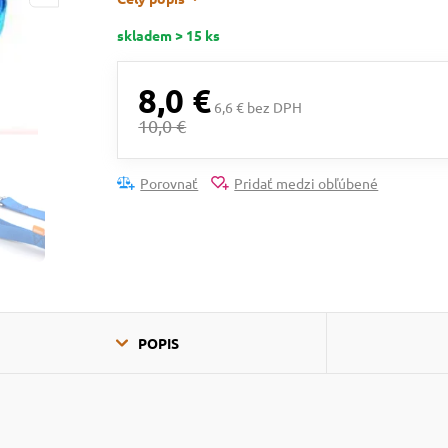
skladem > 15 ks
8,0 €
6,6 € bez DPH
10,0 €
Porovnať
Pridať medzi obľúbené
POPIS