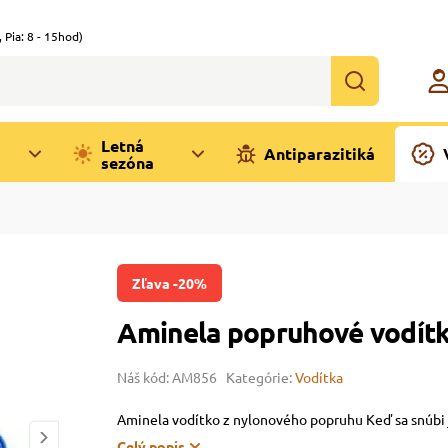
,
Pia: 8 - 15hod)
Letná
Antiparazitiká
sezóna
Zľava -20%
Aminela popruhové vodí
Náš kód: AM856
Kategórie:
Vodítka
Aminela vodítko z nylonového popruhu Keď sa snúbi 
Celý popis