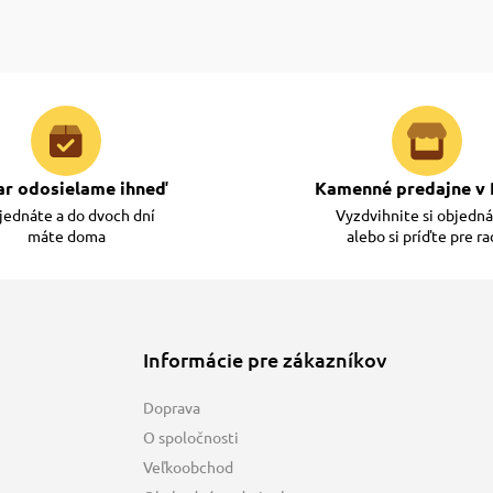
ar odosielame ihneď
Kamenné predajne v 
ednáte a do dvoch dní
Vyzdvihnite si objedn
máte doma
alebo si príďte pre r
Informácie pre zákazníkov
Doprava
O spoločnosti
Veľkoobchod