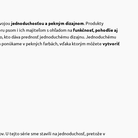
svojou
jednoduchosťou a pekným dizajnom
. Produkty
eru psom i ich majiteľom s ohľadom na
funkčnosť, pohodlie aj
o, kto dáva prednosť jednoduchému dizajnu.
Jednoduchému
a ponúkame v pekných farbách, vďaka ktorým môžete
vytvoriť
v. U tejto série sme stavili na jednoduchosť, pretože v