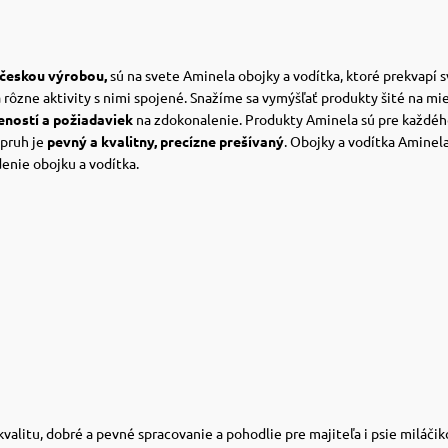
českou výrobou
,
sú na svete Aminela obojky a vodítka, ktoré prekvapí 
 rôzne aktivity s nimi spojené.
Snažíme sa vymýšľať produkty šité na mi
ností a požiadaviek
na zdokonalenie.
Produkty Aminela sú pre každéh
opruh je
pevný a kvalitny, precízne prešívaný
.
Obojky a vodítka Aminel
denie obojku a vodítka.
litu, dobré a pevné spracovanie a pohodlie pre majiteľa i psie miláčiko