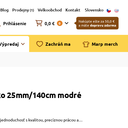
Blog
Prodejny
Velkoobchod
Kontakt
Slovensko
(1)
Nakúpte ešte za 50,0 €
Prihlásenie
0,0 €
0
a máte
dopravu zdarma
Výpredaj
Zachráň ma
Marp merch
tko 25mm/140cm modré
jednoduchosť s kvalitou, precíznou prácou a…