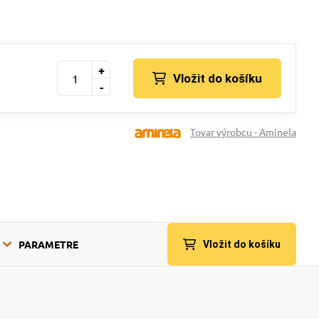
+
Vložit do košíku
-
Tovar výrobcu - Aminela
PARAMETRE
Vložit do košíku