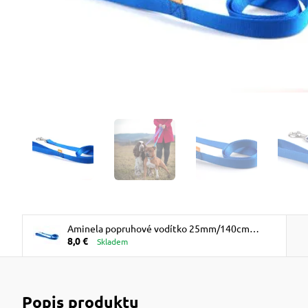
Aminela popruhové vodítko 25mm/140cm
8,0 €
modré
Skladem
Popis produktu