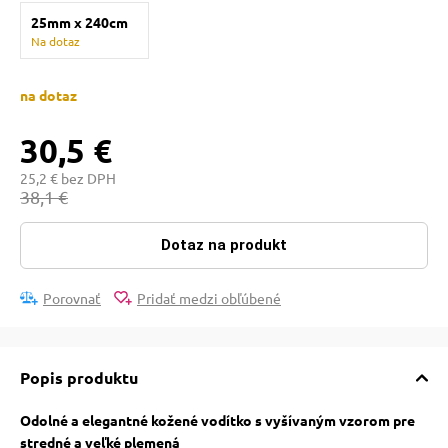
 a ohlávky
pre mačky
25mm x 240cm
Na dotaz
re psov
 pre mačky
na dotaz
30,5 €
my
ie podložky
25,2 € bez DPH
38,1 €
výcvik
vé poukazy
Dotaz na produkt
osť
Porovnať
Pridať medzi obľúbené
nie so psom
Popis produktu
Odolné a elegantné kožené vodítko s vyšívaným vzorom pre
stredné a veľké plemená