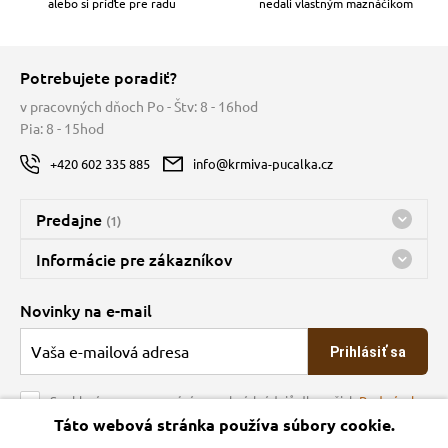
alebo si príďte pre radu
nedali vlastným maznáčikom
Potrebujete poradiť?
v pracovných dňoch Po - Štv: 8 - 16hod
Pia: 8 - 15hod
+420 602 335 885
info@krmiva-pucalka.cz
Predajne
(1)
Predajňa a sklad Kbely
Informácie pre zákazníkov
Bohužiaľ, momentálne máme zatvorené
Doprava
Novinky na e-mail
O spoločnosti
Prihlásiť sa
Veľkoobchod
Obchodné podmienky
Souhlasím se zpracováním osobních údajů dle našich
Podmínek
ochrany osobních údajů
Táto webová stránka používa súbory cookie.
Kontakt