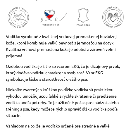
vé poukazy
Vodítko vyrobené z kvalitnej vrchovej premastenej hovädzej
kože, ktoré kombinuje veľkú pevnosť s jemnosťou na dotyk.
Kvalitná vrchová premastená koža je odolná a zároveň veľmi
príjemná.
Ozdobou vodítka je šitie so vzorom EKG, čo je dizajnový prvok,
ktorý dodáva vodítku charakter a osobitosť. Vzor EKG
symbolizuje lásku a starostlivosť o vášho psa.
Niekoľko zvarených krúžkov po dĺžke vodítka sú praktickou
výhodou umožňujúcou ľahké a rýchle skrátenie či predĺženie
vodítka podľa potreby. To je užitočné počas prechádzok alebo
tréningu psa, kedy môžete rýchlo upraviť dĺžku vodítka podľa
situácie.
Vzhľadom na to, že je vodítko určené pre stredné a veľké