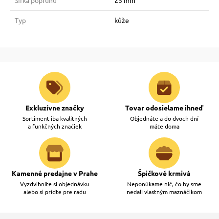
Šírka popruhu
25 mm
Typ
kůže
Exkluzívne značky
Tovar odosielame ihneď
Sortiment iba kvalitných
Objednáte a do dvoch dní
a funkčných značiek
máte doma
Kamenné predajne v Prahe
Špičkové krmivá
Vyzdvihnite si objednávku
Neponúkame nič, čo by sme
alebo si príďte pre radu
nedali vlastným maznáčikom