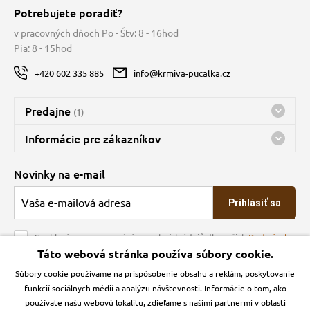
Potrebujete poradiť?
v pracovných dňoch Po - Štv: 8 - 16hod
Pia: 8 - 15hod
+420 602 335 885
info@krmiva-pucalka.cz
Predajne
(1)
Predajňa a sklad Kbely
Informácie pre zákazníkov
Bohužiaľ, momentálne máme zatvorené
Doprava
Novinky na e-mail
O spoločnosti
Prihlásiť sa
Veľkoobchod
Obchodné podmienky
Souhlasím se zpracováním osobních údajů dle našich
Podmínek
ochrany osobních údajů
Táto webová stránka používa súbory cookie.
Kontakt
Súbory cookie používame na prispôsobenie obsahu a reklám, poskytovanie
Krmiva Pučálka na sociálnych sieťach
Podmienky ochrany osobných údajov
funkcií sociálnych médií a analýzu návštevnosti. Informácie o tom, ako
Zásady používanie cookies a Google Analytics
používate našu webovú lokalitu, zdieľame s našimi partnermi v oblasti
Instagran
Facebook