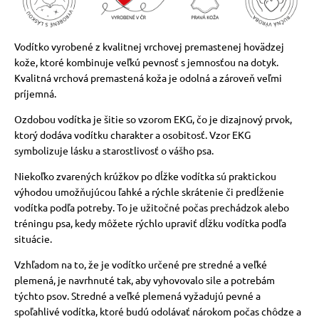
vé poukazy
Vodítko vyrobené z kvalitnej vrchovej premastenej hovädzej
kože, ktoré kombinuje veľkú pevnosť s jemnosťou na dotyk.
Kvalitná vrchová premastená koža je odolná a zároveň veľmi
príjemná.
Ozdobou vodítka je šitie so vzorom EKG, čo je dizajnový prvok,
ktorý dodáva vodítku charakter a osobitosť. Vzor EKG
symbolizuje lásku a starostlivosť o vášho psa.
Niekoľko zvarených krúžkov po dĺžke vodítka sú praktickou
výhodou umožňujúcou ľahké a rýchle skrátenie či predĺženie
vodítka podľa potreby. To je užitočné počas prechádzok alebo
tréningu psa, kedy môžete rýchlo upraviť dĺžku vodítka podľa
situácie.
Vzhľadom na to, že je vodítko určené pre stredné a veľké
plemená, je navrhnuté tak, aby vyhovovalo sile a potrebám
týchto psov. Stredné a veľké plemená vyžadujú pevné a
spoľahlivé vodítka, ktoré budú odolávať nárokom počas chôdze a