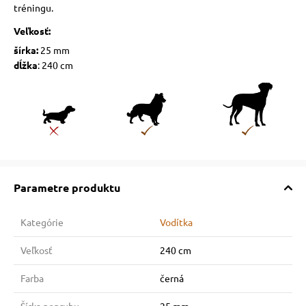
tréningu.
Veľkosť:
šírka:
25 mm
dĺžka
: 240 cm
Parametre produktu
Kategórie
Vodítka
Veľkosť
240 cm
Farba
černá