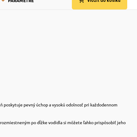
PARAMETRE
Vložit do košíku
oveň poskytuje pevný úchop a vysokú odolnosť pri každodennom
rozmiestneným po dĺžke vodidla si môžete ľahko prispôsobiť jeho