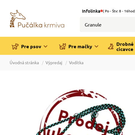
Infolinka
( Po - Štv: 8 - 16hod
Drobné
Pre psov
Pre mačky
cicavce
Úvodná stránka
Výpredaj
Vodítka