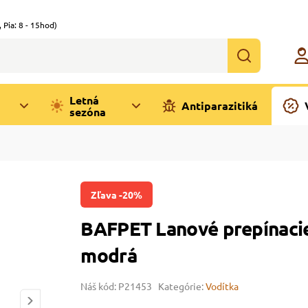
,
Pia: 8 - 15hod)
Letná
Antiparazitiká
sezóna
Zľava -20%
BAFPET Lanové prepínacie
modrá
Náš kód: P21453
Kategórie:
Vodítka