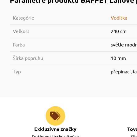
Parametre produktu
BAFPET Lanové p
Kategórie
Vodítka
Veľkosť
240 cm
Farba
světle modr
Šírka popruhu
10 mm
Typ
přepínací, l
Exkluzívne značky
Tov
Sortiment iba kvalitných
Obj