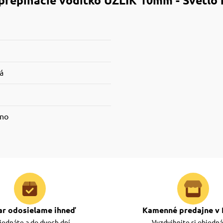
repínacie vodítko UZLÍK 10mm - Svetlo
á
ano
ar odosielame ihneď
Kamenné predajne v 
ednáte a do dvoch dní
Vyzdvihnite si objedn