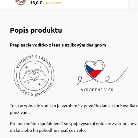
13,0 €
10mm - Svetlo modrá
Na dotaz
Popis produktu
Prepínacie vodítko z lana s uzlíkovým designom
Toto prepínacie vodítko je vyrobené z pevného lana, ktoré vyniká
používaní.
Pre maximálnu spoľahlivosť sú spoje vysokoteplotne zvarené, pev
dĺžku alebo ho pohodlne nosiť cez telo.