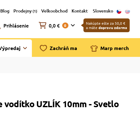
Blog
Prodejny
Velkoobchod
Kontakt
Slovensko
(1)
Nakúpte ešte za 50,0 €
Prihlásenie
0,0 €
0
a máte
dopravu zdarma
Výpredaj
Zachráň ma
Marp merch
 vodítko UZLÍK 10mm - Svetlo