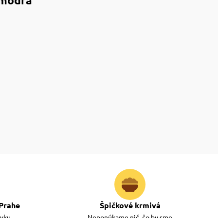
 modrá
Prahe
Špičkové krmivá
ávku
Neponúkame nič, čo by sme