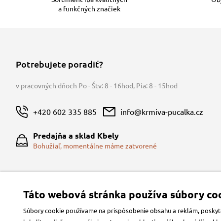
a funkčných značiek
Potrebujete poradiť?
v pracovných dňoch Po - Štv: 8 - 16hod
,
Pia: 8 - 15hod
+420 602 335 885
info@krmiva-pucalka.cz
Predajňa a sklad Kbely
Bohužiaľ, momentálne máme zatvorené
Táto webová stránka používa súbory coo
Súbory cookie používame na prispôsobenie obsahu a reklám, poskytov