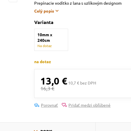
Prepínacie vodítko z lana s uzlíkovým designom
Celý popis
Varianta
10mm x
240cm
Na dotaz
na dotaz
13,0 €
10,7 € bez DPH
16,3 €
Porovnať
Pridať medzi obľúbené