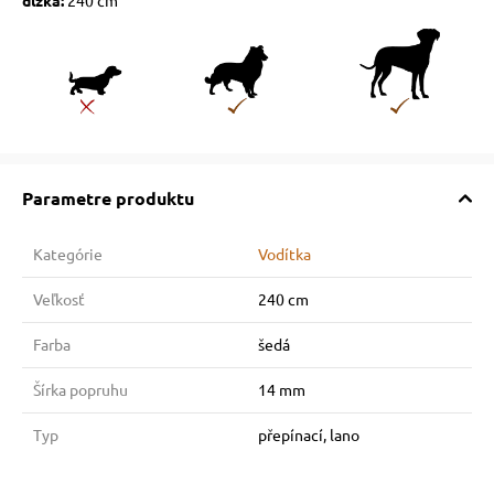
dĺžka:
240 cm
Parametre produktu
Kategórie
Vodítka
Veľkosť
240 cm
Farba
šedá
Šírka popruhu
14 mm
Typ
přepínací, lano