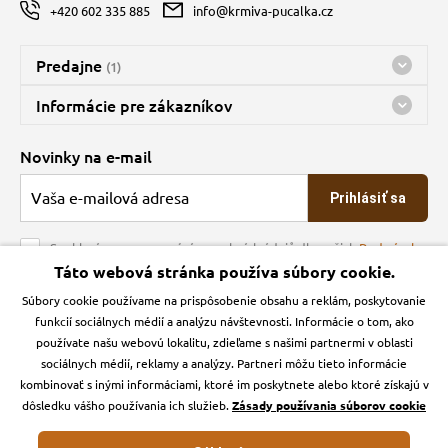
+420 602 335 885
info@krmiva-pucalka.cz
Predajne
(1)
Predajňa a sklad Kbely
Informácie pre zákazníkov
nes máme otvorené 08:00 - 16:00
Doprava
Novinky na e-mail
O spoločnosti
Prihlásiť sa
Veľkoobchod
Obchodné podmienky
Souhlasím se zpracováním osobních údajů dle našich
Podmínek
ochrany osobních údajů
Táto webová stránka používa súbory cookie.
Kontakt
Súbory cookie používame na prispôsobenie obsahu a reklám, poskytovanie
Krmiva Pučálka na sociálnych sieťach
Podmienky ochrany osobných údajov
funkcií sociálnych médií a analýzu návštevnosti. Informácie o tom, ako
Zásady používanie cookies a Google Analytics
používate našu webovú lokalitu, zdieľame s našimi partnermi v oblasti
Instagran
Facebook
sociálnych médií, reklamy a analýzy. Partneri môžu tieto informácie
kombinovať s inými informáciami, ktoré im poskytnete alebo ktoré získajú v
dôsledku vášho používania ich služieb.
Zásady používania súborov cookie