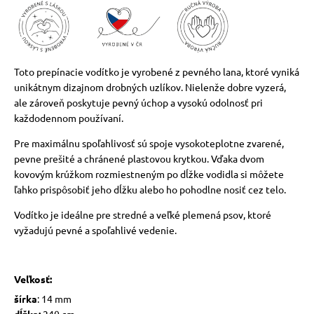
vé poukazy
Toto prepínacie vodítko je vyrobené z pevného lana, ktoré vyniká
unikátnym dizajnom drobných uzlíkov. Nielenže dobre vyzerá,
ale zároveň poskytuje pevný úchop a vysokú odolnosť pri
každodennom používaní.
Pre maximálnu spoľahlivosť sú spoje vysokoteplotne zvarené,
pevne prešité a chránené plastovou krytkou. Vďaka dvom
kovovým krúžkom rozmiestneným po dĺžke vodidla si môžete
ľahko prispôsobiť jeho dĺžku alebo ho pohodlne nosiť cez telo.
Vodítko je ideálne pre stredné a veľké plemená psov, ktoré
vyžadujú pevné a spoľahlivé vedenie.
Veľkosť:
šírka
: 14 mm