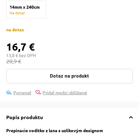
 a ohlávky
pre mačky
14mm x 240cm
Na dotaz
re psov
 pre mačky
na dotaz
16,7 €
my
ie podložky
13,8 € bez DPH
20,9 €
výcvik
vé poukazy
Dotaz na produkt
osť
Porovnať
Pridať medzi obľúbené
nie so psom
Popis produktu
Prepínacie vodítko z lana s uzlíkovým designom