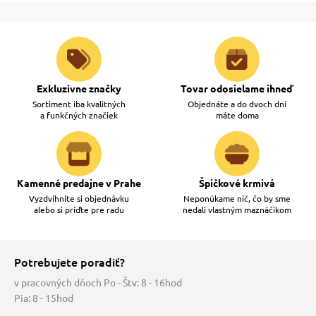
Exkluzívne značky
Tovar odosielame ihneď
Sortiment iba kvalitných
Objednáte a do dvoch dní
a funkčných značiek
máte doma
Kamenné predajne v Prahe
Špičkové krmivá
Vyzdvihnite si objednávku
Neponúkame nič, čo by sme
alebo si príďte pre radu
nedali vlastným maznáčikom
Potrebujete poradiť?
v pracovných dňoch Po - Štv: 8 - 16hod
Pia: 8 - 15hod