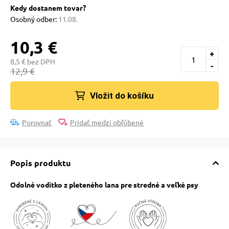
 a ohlávky
pre mačky
Kedy dostanem tovar?
Osobný odber:
11.08.
re psov
 pre mačky
10,3 €
+
8,5 € bez DPH
-
12,9 €
my
ie podložky
Vložit do košíku
výcvik
vé poukazy
Porovnať
Pridať medzi obľúbené
osť
Popis produktu
nie so psom
Odolné vodítko z pleteného lana pre stredné a veľké psy