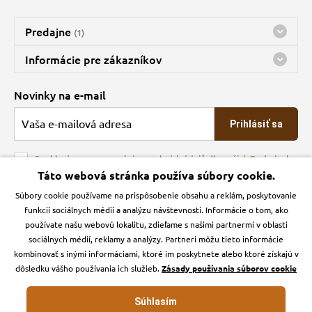
Predajne
(1)
Predajňa a sklad Kbely
Informácie pre zákazníkov
Bohužiaľ, momentálne máme zatvorené
Doprava
Novinky na e-mail
O spoločnosti
Prihlásiť sa
Veľkoobchod
Obchodné podmienky
Souhlasím se zpracováním osobních údajů dle našich
Podmínek
ochrany osobních údajů
Táto webová stránka používa súbory cookie.
Kontakt
Súbory cookie používame na prispôsobenie obsahu a reklám, poskytovanie
Krmiva Pučálka na sociálnych sieťach
Podmienky ochrany osobných údajov
funkcií sociálnych médií a analýzu návštevnosti. Informácie o tom, ako
Zásady používanie cookies a Google Analytics
používate našu webovú lokalitu, zdieľame s našimi partnermi v oblasti
Instagran
Facebook
sociálnych médií, reklamy a analýzy. Partneri môžu tieto informácie
kombinovať s inými informáciami, ktoré im poskytnete alebo ktoré získajú v
dôsledku vášho používania ich služieb.
Zásady používania súborov cookie
Súhlasím
Krmiva-pucalka.sk © 2026. Webdesign
Litvanyi.sk
.