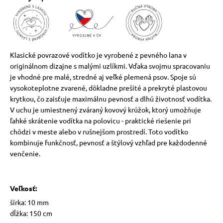
vé poukazy
Klasické povrazové vodítko je vyrobené z pevného lana v
originálnom dizajne s malými uzlíkmi. Vďaka svojmu spracovaniu
je vhodné pre malé, stredné aj veľké plemená psov. Spoje sú
vysokoteplotne zvarené, dôkladne prešité a prekryté plastovou
krytkou, čo zaisťuje maximálnu pevnosť a dlhú životnosť vodítka.
V uchu je umiestnený zváraný kovový krúžok, ktorý umožňuje
ľahké skrátenie vodítka na polovicu - praktické riešenie pri
chôdzi v meste alebo v rušnejšom prostredí. Toto vodítko
kombinuje funkčnosť, pevnosť a štýlový vzhľad pre každodenné
venčenie.
Veľkosť:
šírka: 10 mm
dĺžka: 150 cm