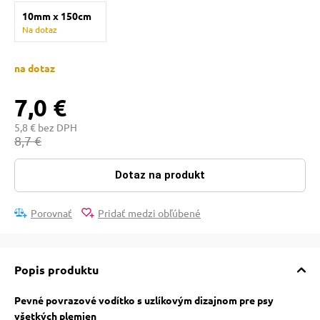
 a ohlávky
pre mačky
10mm x 150cm
Na dotaz
re psov
 pre mačky
na dotaz
7,0 €
my
ie podložky
5,8 € bez DPH
8,7 €
výcvik
vé poukazy
Dotaz na produkt
osť
Porovnať
Pridať medzi obľúbené
nie so psom
Popis produktu
Pevné povrazové vodítko s uzlíkovým dizajnom pre psy
všetkých plemien