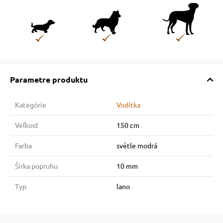
Parametre produktu
Kategórie
Vodítka
Veľkosť
150 cm
Farba
světle modrá
Šírka popruhu
10 mm
Typ
lano