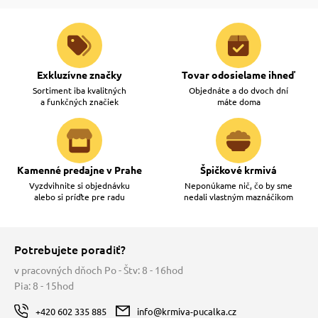
Exkluzívne značky
Tovar odosielame ihneď
Sortiment iba kvalitných
Objednáte a do dvoch dní
a funkčných značiek
máte doma
Kamenné predajne v Prahe
Špičkové krmivá
Vyzdvihnite si objednávku
Neponúkame nič, čo by sme
alebo si príďte pre radu
nedali vlastným maznáčikom
Potrebujete poradiť?
v pracovných dňoch Po - Štv: 8 - 16hod
Pia: 8 - 15hod
+420 602 335 885
info@krmiva-pucalka.cz